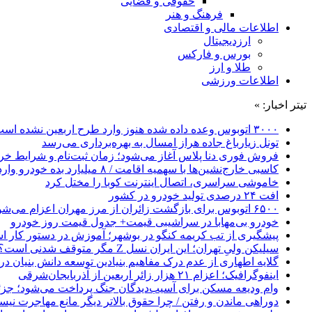
حقوقی و قضایی
فرهنگ و هنر
اطلاعات مالی و اقتصادی
ارزدیجیتال
بورس و فارکس
طلا و ارز
اطلاعات ورزشی
تیتر اخبار: »
۳۰۰۰ اتوبوس وعده داده شده هنوز وارد طرح اربعین نشده است
تونل زیارباغ جاده هراز امسال به بهره‌برداری می‌رسد
فروش فوری دنا پلاس آغاز می‌شود؛ زمان ثبت‌نام و شرایط خری
کاسبی خارج‌نشین‌ها با سهمیه اقامت / ۸ میلیارد بده خودرو وارد کن!
خاموشی سراسری، اتصال اینترنت کوبا را مختل کرد
افت ۲۴ درصدی تولید خودرو در کشور
۶۵۰۰ اتوبوس برای بازگشت زائران از مرز مهران اعزام می‌شود
خودرو بی‌مهابا در سراشیبی قیمت+ جدول قیمت روز خودرو
پیشگیری از تب کریمه کنگو در بوشهر؛ آموزش در دستور کار 
سیلیکن ولیِ تهران؛ این ایران نسل Z مگر متوقف شدنی است؟ / آینده ایران را این دانش آموزان می سازند
گلایه اطهاری از عدم درک مفاهیم بنیادین توسعه دانش بنیان در ایران/ 
اینفوگرافیک؛ اعزام ۲۱ هزار زائر اربعین از آذربایجان‌شرقی
وام ودیعه مسکن برای آسیب‌دیدگان جنگ پرداخت می‌شود؛ جزئی
دوراهی ماندن و رفتن / چرا حقوق بالاتر دیگر مانع مهاجرت نی