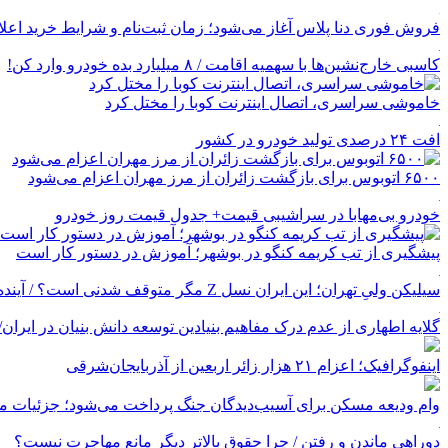
فروش فوری دنا پلاس آغاز می‌شود؛ زمان ثبت‌نام و شرایط خرید اعل
کاسبی خارج‌نشین‌ها با سهمیه اقامت / ۸ میلیارد بده خودرو وارد کن!
خاموشی سراسری، اتصال اینترنت کوبا را مختل کرد
افت ۲۴ درصدی تولید خودرو در کشور
۶۵۰۰ اتوبوس برای بازگشت زائران از مرز مهران اعزام می‌شود
خودرو بی‌مهابا در سراشیبی قیمت+ جدول قیمت روز خودرو
پیشگیری از تب کریمه کنگو در بوشهر؛ آموزش در دستور کار است
سیلیکن ولیِ تهران؛ این ایران نسل Z مگر متوقف شدنی است؟ / آینده ایران را این دانش آموزان می سازند
گلایه اطهاری از عدم درک مفاهیم بنیادین توسعه دانش بنیان در ایران/ پروژه‌
اینفوگرافیک؛ اعزام ۲۱ هزار زائر اربعین از آذربایجان‌شرقی
وام ودیعه مسکن برای آسیب‌دیدگان جنگ پرداخت می‌شود؛ جزئیات مب
دوراهی ماندن و رفتن / چرا حقوق بالاتر دیگر مانع مهاجرت نیست؟