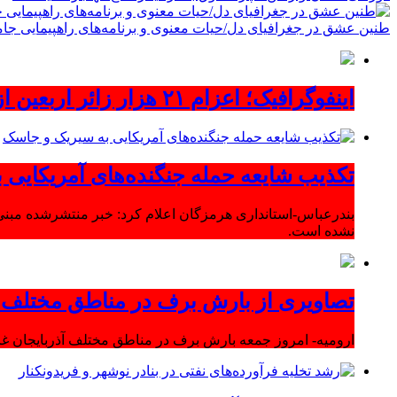
طنین عشق در جغرافیای دل/حیات معنوی و برنامه‌های راهپیمایی جام
اینفوگرافیک؛ اعزام ۲۱ هزار زائر اربعین از آذربایجان‌شرقی
تکذیب شایعه حمله جنگنده‌های آمریکایی
بندرعباس-استانداری هرمزگان اعلام کرد: خبر منتشرشده مبنی
نشده است.
تصاویری از بارش برف در مناطق مختلف آ
ارومیه- امروز جمعه بارش برف در مناطق مختلف آذربایجان 