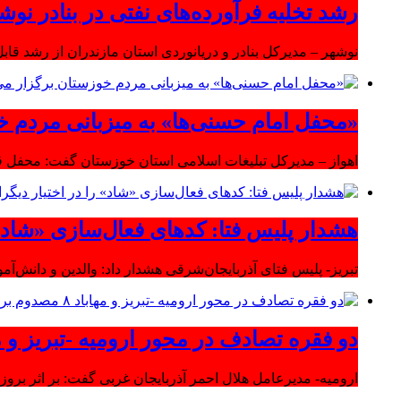
رشد تخلیه فرآورده‌های نفتی در بنادر نوشه
نوشهر – مدیرکل بنادر و دریانوردی استان مازندران از رشد قابل 
«محفل امام حسنی‌ها» به میزبانی مردم خ
اهواز – مدیرکل تبلیغات اسلامی استان خوزستان گفت: محفل قر
هشدار پلیس فتا: کدهای فعال‌سازی «شاد» ر
تبریز- پلیس فتای آذربایجان‌شرقی هشدار داد: والدین و دانش‌آ
دو فقره تصادف در محور ارومیه -تبریز و مهاباد ۸ مصدوم بر
ارومیه- مدیرعامل هلال احمر آذربایجان غربی گفت: بر اثر بروز دو سانحه 