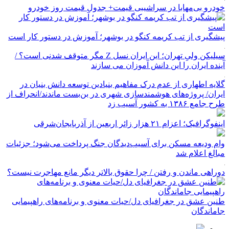
خودرو بی‌مهابا در سراشیبی قیمت+ جدول قیمت روز خودرو
پیشگیری از تب کریمه کنگو در بوشهر؛ آموزش در دستور کار است
سیلیکن ولیِ تهران؛ این ایران نسل Z مگر متوقف شدنی است؟ /
آینده ایران را این دانش آموزان می سازند
گلایه اطهاری از عدم درک مفاهیم بنیادین توسعه دانش بنیان در
ایران/ پروژه‌های هوشمندسازی شهری در بن‌بست ماندند/انحراف از
طرح جامع ۱۳۸۶ به کشور آسیب زد
اینفوگرافیک؛ اعزام ۲۱ هزار زائر اربعین از آذربایجان‌شرقی
وام ودیعه مسکن برای آسیب‌دیدگان جنگ پرداخت می‌شود؛ جزئیات
مبالغ اعلام شد
دوراهی ماندن و رفتن / چرا حقوق بالاتر دیگر مانع مهاجرت نیست؟
طنین عشق در جغرافیای دل/حیات معنوی و برنامه‌های راهپیمایی
جاماندگان