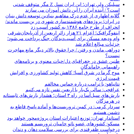
سیلیکن ولیِ تهران؛ این ایران نسل Z مگر متوقف شدنی
است؟ / آینده ایران را این دانش آموزان می سازند
گلایه اطهاری از عدم درک مفاهیم بنیادین توسعه دانش بنیان
در ایران/ پروژه‌های هوشمندسازی شهری در بن‌بست ماندند/
انحراف از طرح جامع ۱۳۸۶ به کشور آسیب زد
اینفوگرافیک؛ اعزام ۲۱ هزار زائر اربعین از آذربایجان‌شرقی
وام ودیعه مسکن برای آسیب‌دیدگان جنگ پرداخت می‌شود؛
جزئیات مبالغ اعلام شد
دوراهی ماندن و رفتن / چرا حقوق بالاتر دیگر مانع مهاجرت
نیست؟
طنین عشق در جغرافیای دل/حیات معنوی و برنامه‌های
راهپیمایی جاماندگان
موج گرما در شرق آسیا؛ کاهش تولید کشاورزی و افزایش
قیمت انرژی
نتانیاهو: با ترامپ درباره حماس مخالفم
عراقچی: سالی یک‌بار با اربعین نفس تازه می‌کنیم
بارش‌های سیل‌آسا در راه ۳ استان؛ هشدار بارش‌های تابستانه
در هرمزگان
سردار کرمی: در کمین تروریست‌ها و آماده پاسخ قاطع به
دشمن هستیم
استاندار تهران: توزیع اعتبارات استان پروژه‌محور خواهد بود
مسکو: کشورهای عضو ناتو حامیان تروریسم هستند
درخواست ظفرقندی برای بررسی سلامت دهان و دندان