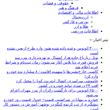
حقوقی و قضایی
فرهنگ و هنر
اطلاعات مالی و اقتصادی
ارزدیجیتال
بورس و فارکس
طلا و ارز
اطلاعات ورزشی
تیتر اخبار: »
۳۰۰۰ اتوبوس وعده داده شده هنوز وارد طرح اربعین نشده
است
تونل زیارباغ جاده هراز امسال به بهره‌برداری می‌رسد
فروش فوری دنا پلاس آغاز می‌شود؛ زمان ثبت‌نام و شرایط
خرید اعلام شد
کاسبی خارج‌نشین‌ها با سهمیه اقامت / ۸ میلیارد بده خودرو
وارد کن!
خاموشی سراسری، اتصال اینترنت کوبا را مختل کرد
افت ۲۴ درصدی تولید خودرو در کشور
۶۵۰۰ اتوبوس برای بازگشت زائران از مرز مهران اعزام
می‌شود
خودرو بی‌مهابا در سراشیبی قیمت+ جدول قیمت روز خودرو
پیشگیری از تب کریمه کنگو در بوشهر؛ آموزش در دستور کار
است