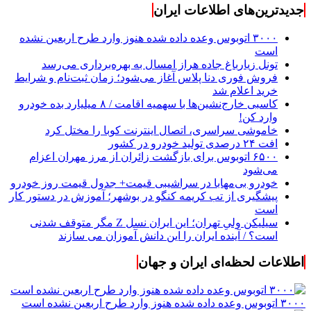
جدیدترین‌های اطلاعات ایران
۳۰۰۰ اتوبوس وعده داده شده هنوز وارد طرح اربعین نشده
است
تونل زیارباغ جاده هراز امسال به بهره‌برداری می‌رسد
فروش فوری دنا پلاس آغاز می‌شود؛ زمان ثبت‌نام و شرایط
خرید اعلام شد
کاسبی خارج‌نشین‌ها با سهمیه اقامت / ۸ میلیارد بده خودرو
وارد کن!
خاموشی سراسری، اتصال اینترنت کوبا را مختل کرد
افت ۲۴ درصدی تولید خودرو در کشور
۶۵۰۰ اتوبوس برای بازگشت زائران از مرز مهران اعزام
می‌شود
خودرو بی‌مهابا در سراشیبی قیمت+ جدول قیمت روز خودرو
پیشگیری از تب کریمه کنگو در بوشهر؛ آموزش در دستور کار
است
سیلیکن ولیِ تهران؛ این ایران نسل Z مگر متوقف شدنی
است؟ / آینده ایران را این دانش آموزان می سازند
اطلاعات لحظه‌ای ایران و جهان
۳۰۰۰ اتوبوس وعده داده شده هنوز وارد طرح اربعین نشده است