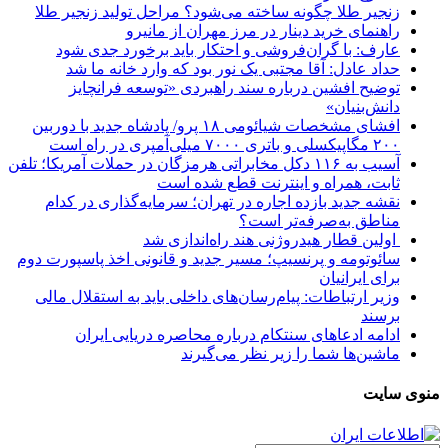
زنجیر طلا چگونه ساخته می‌شود؟ مراحل تولید زنجیر طلا
راهنمای خرید دینار در مرز مهران از مانیرو
عارف: با گران‌فروشی و احتکار باید برخورد جدی شود
حداد عادل: آقا مجتبی یک نور بود که وارد خانه ما شد
توضیح افشین درباره سند راهبردی «توسعه فرانچایز
دانش‌بنیان»
افشای مشخصات شیائومی ۱۸ پرو/ پادشاه جدید با دوربین
۲۰۰ مگاپیکسلی و باتری ۷۰۰۰ میلی‌آمپری در راه است
آسیب به ۱۱۶ دکل مخابراتی هرمزگان در حملات آمریکا؛ تلفن
ثابت، همراه و اینترنت ‌قطع شده است
نقشه جدید بازده اجاره در تهران؛ سرمایه‌گذاری در کدام
مناطق به‌صرفه‌تر است؟
اولین قطار هیدروژنی هند راه‌اندازی شد
سائوتومه و پرنسیپ؛ مسیر جدید و قانونی اخذ پاسپورت دوم
برای ایرانیان
وزیر ارتباطات: پیام‌رسان‌های داخلی باید به استقلال مالی
برسند
ادامه ادعاهای سنتکام درباره محاصره دریایی ایران
ماشین‌ها شما را زیر نظر می‌گیرند
منوی سایت