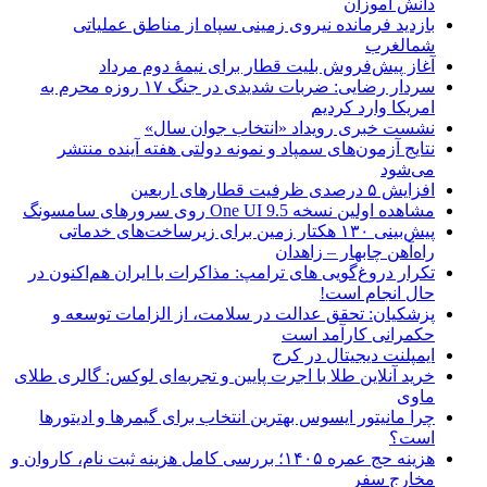
دانش آموزان
بازدید فرمانده نیروی زمینی سپاه از مناطق عملیاتی
شمالغرب
آغاز پیش‌فروش بلیت قطار برای نیمۀ دوم مرداد
سردار رضایی: ضربات شدیدی در جنگ ۱۷ روزه محرم به
امریکا وارد کردیم
نشست خبری رویداد «انتخاب جوان سال»
نتایج آزمون‌های سمپاد و نمونه دولتی هفته آینده منتشر
می‌شود
افزایش ۵ درصدی ظرفیت قطارهای اربعین
مشاهده اولین نسخه One UI 9.5 روی سرورهای سامسونگ
پیش‌بینی ۱۳۰ هکتار زمین برای زیرساخت‌های خدماتی
راه‌آهن چابهار – زاهدان
تکرار دروغ‌گویی های ترامپ: مذاکرات با ایران هم‌اکنون در
حال انجام است!
پزشکیان: تحقق عدالت در سلامت، از الزامات توسعه و
حکمرانی کارآمد است
ایمپلنت دیجیتال در کرج
خرید آنلاین طلا با اجرت پایین و تجربه‌ای لوکس: گالری طلای
ماوی
چرا مانیتور ایسوس بهترین انتخاب برای گیمرها و ادیتورها
است؟
هزینه حج عمره ۱۴۰۵؛ بررسی کامل هزینه ثبت نام، کاروان و
مخارج سفر