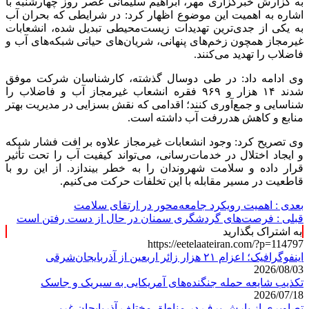
به گزارش خبرگزاری مهر، ابراهیم سلیمانی عصر روز چهارشنبه با
اشاره به اهمیت این موضوع اظهار کرد: در شرایطی که بحران آب
به یکی از جدی‌ترین تهدیدات زیست‌محیطی تبدیل شده، انشعابات
غیرمجاز همچون زخم‌های پنهانی، شریان‌های حیاتی شبکه‌های آب و
فاضلاب را تهدید می‌کنند.
وی ادامه داد: در طی
دوسال
گذشته، کارشناسان شرکت موفق
شدند ۱۴ هزار و ۹۶۹ فقره انشعاب غیرمجاز آب و فاضلاب را
شناسایی و جمع‌آوری کنند؛ اقدامی که نقش بسزایی در مدیریت بهتر
منابع و کاهش
هدررفت
آب داشته است.
وی تصریح کرد: وجود انشعابات غیرمجاز علاوه بر افت فشار شبکه
و ایجاد اختلال در خدمات‌رسانی، می‌تواند کیفیت آب را تحت
تأثیر
قرار داده و سلامت شهروندان را به خطر بیندازد. از این رو با
قاطعیت در مسیر مقابله با این تخلفات حرکت می‌کنیم.
بعدی :
اهمیت رویکرد جامعه‌محور در ارتقای سلامت
قبلی :
فرصت‌های گردشگری سمنان در حال از دست رفتن است
به اشتراک بگذارید
https://eetelaateiran.com/?p=114797
اینفوگرافیک؛ اعزام ۲۱ هزار زائر اربعین از آذربایجان‌شرقی
2026/08/03
تکذیب شایعه حمله جنگنده‌های آمریکایی به سیریک و جاسک
2026/07/18
تصاویری از بارش برف در مناطق مختلف آذربایجان غربی