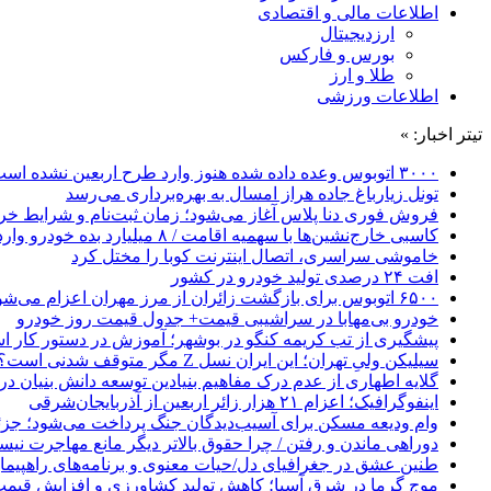
اطلاعات مالی و اقتصادی
ارزدیجیتال
بورس و فارکس
طلا و ارز
اطلاعات ورزشی
تیتر اخبار: »
۳۰۰۰ اتوبوس وعده داده شده هنوز وارد طرح اربعین نشده است
تونل زیارباغ جاده هراز امسال به بهره‌برداری می‌رسد
فروش فوری دنا پلاس آغاز می‌شود؛ زمان ثبت‌نام و شرایط خری
کاسبی خارج‌نشین‌ها با سهمیه اقامت / ۸ میلیارد بده خودرو وارد کن!
خاموشی سراسری، اتصال اینترنت کوبا را مختل کرد
افت ۲۴ درصدی تولید خودرو در کشور
۶۵۰۰ اتوبوس برای بازگشت زائران از مرز مهران اعزام می‌شود
خودرو بی‌مهابا در سراشیبی قیمت+ جدول قیمت روز خودرو
پیشگیری از تب کریمه کنگو در بوشهر؛ آموزش در دستور کار 
سیلیکن ولیِ تهران؛ این ایران نسل Z مگر متوقف شدنی است؟ / آینده ایران را این دانش آموزان می سازند
گلایه اطهاری از عدم درک مفاهیم بنیادین توسعه دانش بنیان در ایران/ 
اینفوگرافیک؛ اعزام ۲۱ هزار زائر اربعین از آذربایجان‌شرقی
وام ودیعه مسکن برای آسیب‌دیدگان جنگ پرداخت می‌شود؛ جزئی
دوراهی ماندن و رفتن / چرا حقوق بالاتر دیگر مانع مهاجرت نی
طنین عشق در جغرافیای دل/حیات معنوی و برنامه‌های راهپیمای
موج گرما در شرق آسیا؛ کاهش تولید کشاورزی و افزایش قیمت