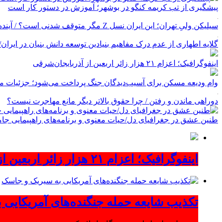
پیشگیری از تب کریمه کنگو در بوشهر؛ آموزش در دستور کار است
سیلیکن ولیِ تهران؛ این ایران نسل Z مگر متوقف شدنی است؟ / آینده ایران را این دانش آموزان می سازند
گلایه اطهاری از عدم درک مفاهیم بنیادین توسعه دانش بنیان در ایران/ پروژه‌
اینفوگرافیک؛ اعزام ۲۱ هزار زائر اربعین از آذربایجان‌شرقی
وام ودیعه مسکن برای آسیب‌دیدگان جنگ پرداخت می‌شود؛ جزئیات مب
دوراهی ماندن و رفتن / چرا حقوق بالاتر دیگر مانع مهاجرت نیست؟
طنین عشق در جغرافیای دل/حیات معنوی و برنامه‌های راهپیمایی جام
اینفوگرافیک؛ اعزام ۲۱ هزار زائر اربعین از آذربایجان‌شرقی
تکذیب شایعه حمله جنگنده‌های آمریکایی