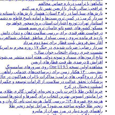
نتانیاهو: با ترامپ درباره حماس مخالفم
عراقچی: سالی یک‌بار با اربعین نفس تازه می‌کنیم
بارش‌های سیل‌آسا در راه ۳ استان؛ هشدار بارش‌های تابستانه در هرمزگان
سردار کرمی: در کمین تروریست‌ها و آماده پاسخ قاطع به دشم
استاندار تهران: توزیع اعتبارات استان پروژه‌محور خواهد بود
مسکو: کشورهای عضو ناتو حامیان تروریسم هستند
درخواست ظفرقندی برای بررسی سلامت دهان و دندان دانش آ
بازدید فرمانده نیروی زمینی سپاه از مناطق عملیاتی شمالغرب
آغاز پیش‌فروش بلیت قطار برای نیمۀ دوم مرداد
سردار رضایی: ضربات شدیدی در جنگ ۱۷ روزه محرم به امریکا وارد کردیم
نشست خبری رویداد «انتخاب جوان سال»
نتایج آزمون‌های سمپاد و نمونه دولتی هفته آینده منتشر می‌شود
افزایش ۵ درصدی ظرفیت قطارهای اربعین
مشاهده اولین نسخه One UI 9.5 روی سرورهای سامسونگ
پیش‌بینی ۱۳۰ هکتار زمین برای زیرساخت‌های خدماتی راه‌آهن چابهار – زاهدان
تکرار دروغ‌گویی های ترامپ: مذاکرات با ایران هم‌اکنون در حا
پزشکیان: تحقق عدالت در سلامت، از الزامات توسعه و حکمرا
ایمپلنت دیجیتال در کرج
خرید آنلاین طلا با اجرت پایین و تجربه‌ای لوکس: گالری طلای م
چرا مانیتور ایسوس بهترین انتخاب برای گیمرها و ادیتورها است
هزینه حج عمره ۱۴۰۵؛ بررسی کامل هزینه ثبت نام، کاروان و مخارج سفر
زنجیر طلا چگونه ساخته می‌شود؟ مراحل تولید زنجیر طلا
راهنمای خرید دینار در مرز مهران از مانیرو