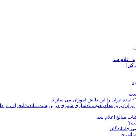
د اعلام شد
است
پروژه‌های هوشمندسازی شهری در بن‌بست ماندند/انحراف از طرح جامع ۱۳۸۶ به کشو
ات مبالغ اعلام شد
ست؟
ی جاماندگان
 انرژی