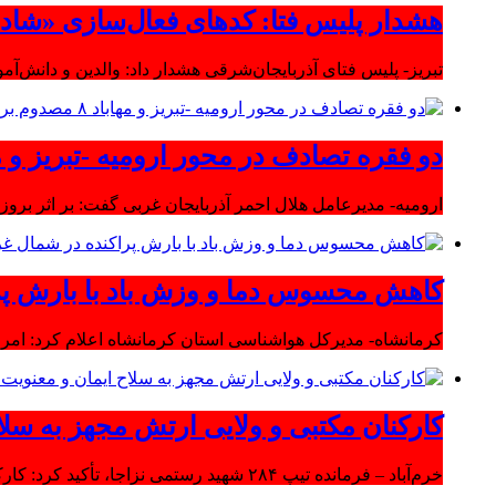
هشدار پلیس فتا: کدهای فعال‌سازی «شاد» ر
تبریز- پلیس فتای آذربایجان‌شرقی هشدار داد: والدین و دانش‌آ
دو فقره تصادف در محور ارومیه -تبریز و مهاباد ۸ مصدوم بر
ارومیه- مدیرعامل هلال احمر آذربایجان غربی گفت: بر اثر بروز دو سانحه 
کاهش محسوس دما و وزش باد با بارش پر
کرمانشاه- مدیرکل هواشناسی استان کرمانشاه اعلام کرد: امرو
کارکنان مکتبی و ولایی ارتش مجهز به سلا
خرم‌آباد – فرمانده تیپ ۲۸۴ شهید رستمی نزاجا، تأکید کرد: کارکنان مکتبی و ولایی ارتش مجهز به سلاح ایمان و معنویت هستند.