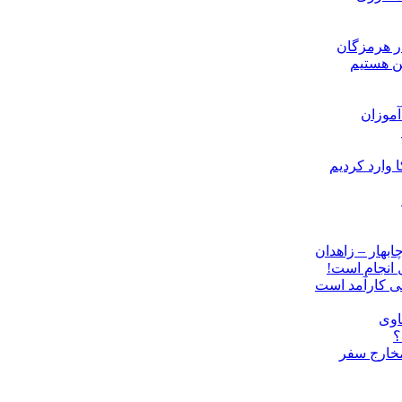
ن هستیم
موزان
ل انجام است!
نی کارآمد است
اوی
؟