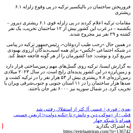
فروریختن ساختمان در بالیکسیر ترکیه در پی وقوع زلزله ۶.۱
ریشتری
مقامات ترکیه اعلام کردند در پی زلزله قوی ۶.۱ ریشتری دیروز –
یکشنبه – در غرب این کشور بیش از ۱۲ ساختمان تخریب، یک نفر
کشته و ۲۹ نفر نیز مجروح شدند.
در همین حال «رجب طیب اردوغان»، رئیس‌جمهور ترکیه در پیامی
در شبکه اجتماعی «ایکس» برای همه آسیب‌دیدگان آرزوی بهبودی
سریع کرد و نوشت: خدا کشورمان را از هر گونه فاجعه حفظ کند.
به گزارش ایسنا، ترکیه روی گسل‌های مهم زمین‌ساختی قرار دارد
و زمین‌لرزه در این کشور پدیده‌ای رایج است. در سال ۲۰۲۳ میلادی
زمین‌لرزه‌ای ۷.۸ ریشتری بیش از ۵۳ هزار نفر را در ترکیه کشت و
صدها هزار ساختمان را در ۱۱ استان جنوبی و جنوب‌شرقی ویران یا
تخریب کرد. در شمال سوریه نیز ۶۰۰۰ نفر جان باختند.
بعدی :
فوری / عیسی آل‌کثر از استقلال رفتنی شد
قبلی :
از «موکب دین و دانش» تا «تکیه‎‌ دولت»؛ اربعین حسینی
همراه با شبکه چهار
به اشتراک بگذارید
https://eetelaateiran.com/?p=136742