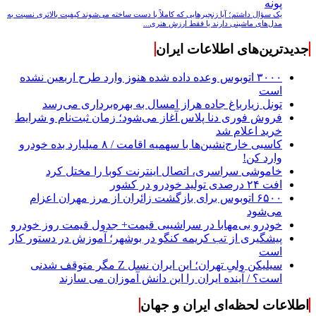
پونه
یک سؤال داشتم؛ آیا زنجیرهایی که کاملاً با دست ساخته می‌شوند کیفیت بالاتری نسبت به
مدل‌های ماشینی دارند یا فقط ارزش هنری...
جدیدترین‌های اطلاعات ایران
۳۰۰۰ اتوبوس وعده داده شده هنوز وارد طرح اربعین نشده
است
تونل زیارباغ جاده هراز امسال به بهره‌برداری می‌رسد
فروش فوری دنا پلاس آغاز می‌شود؛ زمان ثبت‌نام و شرایط
خرید اعلام شد
کاسبی خارج‌نشین‌ها با سهمیه اقامت / ۸ میلیارد بده خودرو
وارد کن!
خاموشی سراسری، اتصال اینترنت کوبا را مختل کرد
افت ۲۴ درصدی تولید خودرو در کشور
۶۵۰۰ اتوبوس برای بازگشت زائران از مرز مهران اعزام
می‌شود
خودرو بی‌مهابا در سراشیبی قیمت+ جدول قیمت روز خودرو
پیشگیری از تب کریمه کنگو در بوشهر؛ آموزش در دستور کار
است
سیلیکن ولیِ تهران؛ این ایران نسل Z مگر متوقف شدنی
است؟ / آینده ایران را این دانش آموزان می سازند
اطلاعات لحظه‌ای ایران و جهان