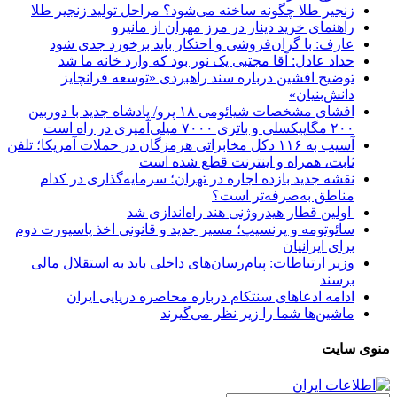
زنجیر طلا چگونه ساخته می‌شود؟ مراحل تولید زنجیر طلا
راهنمای خرید دینار در مرز مهران از مانیرو
عارف: با گران‌فروشی و احتکار باید برخورد جدی شود
حداد عادل: آقا مجتبی یک نور بود که وارد خانه ما شد
توضیح افشین درباره سند راهبردی «توسعه فرانچایز
دانش‌بنیان»
افشای مشخصات شیائومی ۱۸ پرو/ پادشاه جدید با دوربین
۲۰۰ مگاپیکسلی و باتری ۷۰۰۰ میلی‌آمپری در راه است
آسیب به ۱۱۶ دکل مخابراتی هرمزگان در حملات آمریکا؛ تلفن
ثابت، همراه و اینترنت ‌قطع شده است
نقشه جدید بازده اجاره در تهران؛ سرمایه‌گذاری در کدام
مناطق به‌صرفه‌تر است؟
اولین قطار هیدروژنی هند راه‌اندازی شد
سائوتومه و پرنسیپ؛ مسیر جدید و قانونی اخذ پاسپورت دوم
برای ایرانیان
وزیر ارتباطات: پیام‌رسان‌های داخلی باید به استقلال مالی
برسند
ادامه ادعاهای سنتکام درباره محاصره دریایی ایران
ماشین‌ها شما را زیر نظر می‌گیرند
منوی سایت