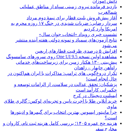
دانش آموزان
بازدید فرمانده نیروی زمینی سپاه از مناطق عملیاتی
شمالغرب
آغاز پیش‌فروش بلیت قطار برای نیمۀ دوم مرداد
سردار رضایی: ضربات شدیدی در جنگ ۱۷ روزه محرم به
امریکا وارد کردیم
نشست خبری رویداد «انتخاب جوان سال»
نتایج آزمون‌های سمپاد و نمونه دولتی هفته آینده منتشر
می‌شود
افزایش ۵ درصدی ظرفیت قطارهای اربعین
مشاهده اولین نسخه One UI 9.5 روی سرورهای سامسونگ
پیش‌بینی ۱۳۰ هکتار زمین برای زیرساخت‌های خدماتی
راه‌آهن چابهار – زاهدان
تکرار دروغ‌گویی های ترامپ: مذاکرات با ایران هم‌اکنون در
حال انجام است!
پزشکیان: تحقق عدالت در سلامت، از الزامات توسعه و
حکمرانی کارآمد است
ایمپلنت دیجیتال در کرج
خرید آنلاین طلا با اجرت پایین و تجربه‌ای لوکس: گالری طلای
ماوی
چرا مانیتور ایسوس بهترین انتخاب برای گیمرها و ادیتورها
است؟
هزینه حج عمره ۱۴۰۵؛ بررسی کامل هزینه ثبت نام، کاروان و
مخارج سفر