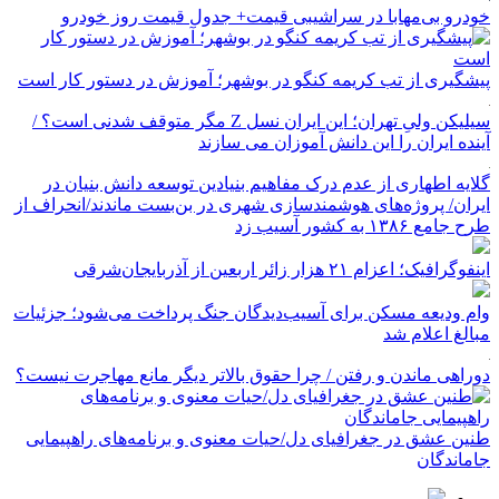
خودرو بی‌مهابا در سراشیبی قیمت+ جدول قیمت روز خودرو
پیشگیری از تب کریمه کنگو در بوشهر؛ آموزش در دستور کار است
سیلیکن ولیِ تهران؛ این ایران نسل Z مگر متوقف شدنی است؟ /
آینده ایران را این دانش آموزان می سازند
گلایه اطهاری از عدم درک مفاهیم بنیادین توسعه دانش بنیان در
ایران/ پروژه‌های هوشمندسازی شهری در بن‌بست ماندند/انحراف از
طرح جامع ۱۳۸۶ به کشور آسیب زد
اینفوگرافیک؛ اعزام ۲۱ هزار زائر اربعین از آذربایجان‌شرقی
وام ودیعه مسکن برای آسیب‌دیدگان جنگ پرداخت می‌شود؛ جزئیات
مبالغ اعلام شد
دوراهی ماندن و رفتن / چرا حقوق بالاتر دیگر مانع مهاجرت نیست؟
طنین عشق در جغرافیای دل/حیات معنوی و برنامه‌های راهپیمایی
جاماندگان