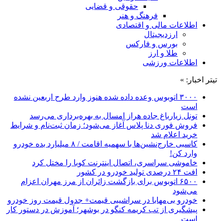
حقوقی و قضایی
فرهنگ و هنر
اطلاعات مالی و اقتصادی
ارزدیجیتال
بورس و فارکس
طلا و ارز
اطلاعات ورزشی
تیتر اخبار: »
۳۰۰۰ اتوبوس وعده داده شده هنوز وارد طرح اربعین نشده
است
تونل زیارباغ جاده هراز امسال به بهره‌برداری می‌رسد
فروش فوری دنا پلاس آغاز می‌شود؛ زمان ثبت‌نام و شرایط
خرید اعلام شد
کاسبی خارج‌نشین‌ها با سهمیه اقامت / ۸ میلیارد بده خودرو
وارد کن!
خاموشی سراسری، اتصال اینترنت کوبا را مختل کرد
افت ۲۴ درصدی تولید خودرو در کشور
۶۵۰۰ اتوبوس برای بازگشت زائران از مرز مهران اعزام
می‌شود
خودرو بی‌مهابا در سراشیبی قیمت+ جدول قیمت روز خودرو
پیشگیری از تب کریمه کنگو در بوشهر؛ آموزش در دستور کار
است