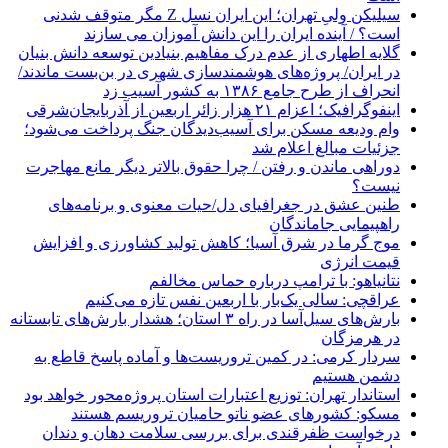
سیلیکن ولیِ تهران؛ این ایران نسل Z مگر متوقف شدنی
است؟ / آینده ایران را این دانش آموزان می سازند
گلایه اطهاری از عدم درک مفاهیم بنیادین توسعه دانش بنیان
در ایران/ پروژه‌های هوشمندسازی شهری در بن‌بست ماندند/
انحراف از طرح جامع ۱۳۸۶ به کشور آسیب زد
اینفوگرافیک؛ اعزام ۲۱ هزار زائر اربعین از آذربایجان‌شرقی
وام ودیعه مسکن برای آسیب‌دیدگان جنگ پرداخت می‌شود؛
جزئیات مبالغ اعلام شد
دوراهی ماندن و رفتن / چرا حقوق بالاتر دیگر مانع مهاجرت
نیست؟
طنین عشق در جغرافیای دل/حیات معنوی و برنامه‌های
راهپیمایی جاماندگان
موج گرما در شرق آسیا؛ کاهش تولید کشاورزی و افزایش
قیمت انرژی
نتانیاهو: با ترامپ درباره حماس مخالفم
عراقچی: سالی یک‌بار با اربعین نفس تازه می‌کنیم
بارش‌های سیل‌آسا در راه ۳ استان؛ هشدار بارش‌های تابستانه
در هرمزگان
سردار کرمی: در کمین تروریست‌ها و آماده پاسخ قاطع به
دشمن هستیم
استاندار تهران: توزیع اعتبارات استان پروژه‌محور خواهد بود
مسکو: کشورهای عضو ناتو حامیان تروریسم هستند
درخواست ظفرقندی برای بررسی سلامت دهان و دندان