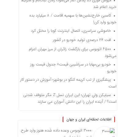
فروش فوری دنا پلاس آغاز می‌شود؛ زمان ثبت‌نام و شرایط
خرید اعلام شد
کاسبی خارج‌نشین‌ها با سهمیه اقامت / ۸ میلیارد بده
خودرو وارد کن!
خاموشی سراسری، اتصال اینترنت کوبا را مختل کرد
افت ۲۴ درصدی تولید خودرو در کشور
۶۵۰۰ اتوبوس برای بازگشت زائران از مرز مهران اعزام
می‌شود
خودرو بی‌مهابا در سراشیبی قیمت+ جدول قیمت روز
خودرو
پیشگیری از تب کریمه کنگو در بوشهر؛ آموزش در دستور کار
است
سیلیکن ولیِ تهران؛ این ایران نسل Z مگر متوقف شدنی
است؟ / آینده ایران را این دانش آموزان می سازند
اطلاعات لحظه‌ای ایران و جهان
۳۰۰۰ اتوبوس وعده داده شده هنوز وارد طرح