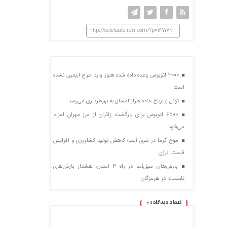
http://eetelaateiran.com/?p=147179
۳۰۰۰ اتوبوس وعده داده شده هنوز وارد طرح اربعین نشده
است
تونل زیارباغ جاده هراز امسال به بهره‌برداری می‌رسد
۶۵۰۰ اتوبوس برای بازگشت زائران از مرز مهران اعزام
می‌شود
موج گرما در شرق آسیا؛ کاهش تولید کشاورزی و افزایش
قیمت انرژی
بارش‌های سیل‌آسا در راه ۳ استان؛ هشدار بارش‌های
تابستانه در هرمزگان
تعداد دیدگاه :
0