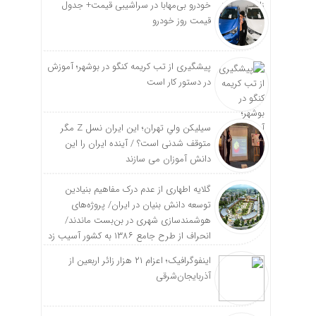
خودرو بی‌مهابا در سراشیبی قیمت+ جدول
قیمت روز خودرو
پیشگیری از تب کریمه کنگو در بوشهر؛ آموزش
در دستور کار است
سیلیکن ولیِ تهران؛ این ایران نسل Z مگر
متوقف شدنی است؟ / آینده ایران را این
دانش آموزان می سازند
گلایه اطهاری از عدم درک مفاهیم بنیادین
توسعه دانش بنیان در ایران/ پروژه‌های
هوشمندسازی شهری در بن‌بست ماندند/
انحراف از طرح جامع ۱۳۸۶ به کشور آسیب زد
اینفوگرافیک؛ اعزام ۲۱ هزار زائر اربعین از
آذربایجان‌شرقی