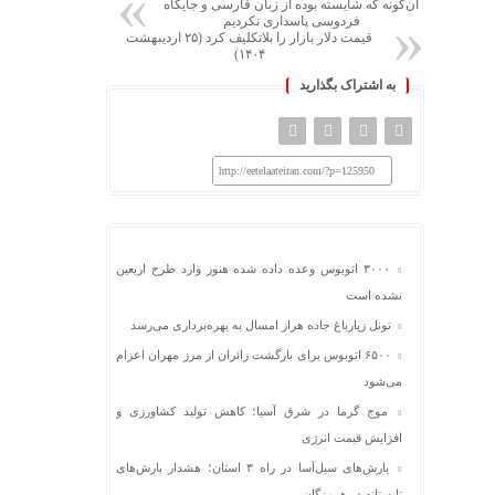
آن‌گونه که شایسته بوده از زبان فارسی و جایگاه
فردوسی پاسداری نکردیم
قیمت دلار بازار را بلاتکلیف کرد (۲۵ اردیبهشت
۱۴۰۴)
به اشتراک بگذارید
http://eetelaateiran.com/?p=125950
۳۰۰۰ اتوبوس وعده داده شده هنوز وارد طرح اربعین
نشده است
تونل زیارباغ جاده هراز امسال به بهره‌برداری می‌رسد
۶۵۰۰ اتوبوس برای بازگشت زائران از مرز مهران اعزام
می‌شود
موج گرما در شرق آسیا؛ کاهش تولید کشاورزی و
افزایش قیمت انرژی
بارش‌های سیل‌آسا در راه ۳ استان؛ هشدار بارش‌های
تابستانه در هرمزگان