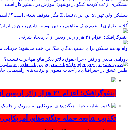
پیشگیری از تب کریمه کنگو در بوشهر؛ آموزش در دستور کار است
سیلیکن ولیِ تهران؛ این ایران نسل Z مگر متوقف شدنی است؟ / آینده ایران را این دانش آموزان می سازند
گلایه اطهاری از عدم درک مفاهیم بنیادین توسعه دانش بنیان در ایران/ پروژه‌
اینفوگرافیک؛ اعزام ۲۱ هزار زائر اربعین از آذربایجان‌شرقی
وام ودیعه مسکن برای آسیب‌دیدگان جنگ پرداخت می‌شود؛ جزئیات مب
دوراهی ماندن و رفتن / چرا حقوق بالاتر دیگر مانع مهاجرت نیست؟
طنین عشق در جغرافیای دل/حیات معنوی و برنامه‌های راهپیمایی جام
اینفوگرافیک؛ اعزام ۲۱ هزار زائر اربعین از آذربایجان‌شرقی
تکذیب شایعه حمله جنگنده‌های آمریکایی