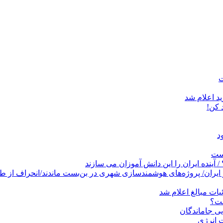
د اعلام شد
است
پروژه‌های هوشمندسازی شهری در بن‌بست ماندند/انحراف از طرح جامع ۱۳۸۶ به کشو
ات مبالغ اعلام شد
ست؟
ی جاماندگان
 انرژی