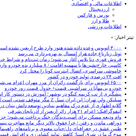
اطلاعات مالی و اقتصادی
ارزدیجیتال
بورس و فارکس
طلا و ارز
اطلاعات ورزشی
تیتر اخبار: »
۳۰۰۰ اتوبوس وعده داده شده هنوز وارد طرح اربعین نشده است
تونل زیارباغ جاده هراز امسال به بهره‌برداری می‌رسد
فروش فوری دنا پلاس آغاز می‌شود؛ زمان ثبت‌نام و شرایط خری
کاسبی خارج‌نشین‌ها با سهمیه اقامت / ۸ میلیارد بده خودرو وارد کن!
خاموشی سراسری، اتصال اینترنت کوبا را مختل کرد
افت ۲۴ درصدی تولید خودرو در کشور
۶۵۰۰ اتوبوس برای بازگشت زائران از مرز مهران اعزام می‌شود
خودرو بی‌مهابا در سراشیبی قیمت+ جدول قیمت روز خودرو
پیشگیری از تب کریمه کنگو در بوشهر؛ آموزش در دستور کار 
سیلیکن ولیِ تهران؛ این ایران نسل Z مگر متوقف شدنی است؟ / آینده ایران را این دانش آموزان می سازند
گلایه اطهاری از عدم درک مفاهیم بنیادین توسعه دانش بنیان در ایران/ 
اینفوگرافیک؛ اعزام ۲۱ هزار زائر اربعین از آذربایجان‌شرقی
وام ودیعه مسکن برای آسیب‌دیدگان جنگ پرداخت می‌شود؛ جزئی
دوراهی ماندن و رفتن / چرا حقوق بالاتر دیگر مانع مهاجرت نی
طنین عشق در جغرافیای دل/حیات معنوی و برنامه‌های راهپیمای
موج گرما در شرق آسیا؛ کاهش تولید کشاورزی و افزایش قیمت