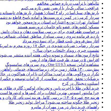
نتانیاهو: با ترامپ درباره حماس مخالفم
عراقچی: سالی یک‌بار با اربعین نفس تازه می‌کنیم
بارش‌های سیل‌آسا در راه ۳ استان؛ هشدار بارش‌های تابستانه در هرمزگان
سردار کرمی: در کمین تروریست‌ها و آماده پاسخ قاطع به دشم
استاندار تهران: توزیع اعتبارات استان پروژه‌محور خواهد بود
مسکو: کشورهای عضو ناتو حامیان تروریسم هستند
درخواست ظفرقندی برای بررسی سلامت دهان و دندان دانش آ
بازدید فرمانده نیروی زمینی سپاه از مناطق عملیاتی شمالغرب
آغاز پیش‌فروش بلیت قطار برای نیمۀ دوم مرداد
سردار رضایی: ضربات شدیدی در جنگ ۱۷ روزه محرم به امریکا وارد کردیم
نشست خبری رویداد «انتخاب جوان سال»
نتایج آزمون‌های سمپاد و نمونه دولتی هفته آینده منتشر می‌شود
افزایش ۵ درصدی ظرفیت قطارهای اربعین
مشاهده اولین نسخه One UI 9.5 روی سرورهای سامسونگ
پیش‌بینی ۱۳۰ هکتار زمین برای زیرساخت‌های خدماتی راه‌آهن چابهار – زاهدان
تکرار دروغ‌گویی های ترامپ: مذاکرات با ایران هم‌اکنون در حا
پزشکیان: تحقق عدالت در سلامت، از الزامات توسعه و حکمرا
ایمپلنت دیجیتال در کرج
خرید آنلاین طلا با اجرت پایین و تجربه‌ای لوکس: گالری طلای م
چرا مانیتور ایسوس بهترین انتخاب برای گیمرها و ادیتورها است
هزینه حج عمره ۱۴۰۵؛ بررسی کامل هزینه ثبت نام، کاروان و مخارج سفر
زنجیر طلا چگونه ساخته می‌شود؟ مراحل تولید زنجیر طلا
راهنمای خرید دینار در مرز مهران از مانیرو