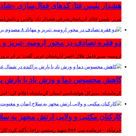
هشدار پلیس فتا: کدهای فعال‌سازی «شاد» ر
تبریز- پلیس فتای آذربایجان‌شرقی هشدار داد: والدین و دانش‌آ
دو فقره تصادف در محور ارومیه -تبریز و مهاباد ۸ مصدوم بر
ارومیه- مدیرعامل هلال احمر آذربایجان غربی گفت: بر اثر بروز دو سانحه 
کاهش محسوس دما و وزش باد با بارش پر
کرمانشاه- مدیرکل هواشناسی استان کرمانشاه اعلام کرد: امرو
کارکنان مکتبی و ولایی ارتش مجهز به سلا
خرم‌آباد – فرمانده تیپ ۲۸۴ شهید رستمی نزاجا، تأکید کرد: کارکنان مکتبی و ولایی ارتش مجهز به سلاح ایمان و معنویت هستند.