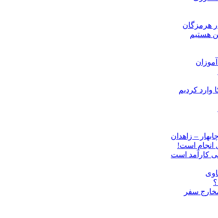
ن هستیم
موزان
ل انجام است!
نی کارآمد است
اوی
؟