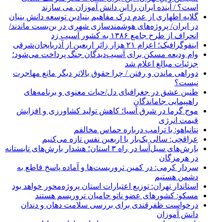
است؟ / آینده ایران را این دانش آموزان می سازند
گلایه اطهاری از عدم درک مفاهیم بنیادین توسعه دانش بنیان
در ایران/ پروژه‌های هوشمندسازی شهری در بن‌بست ماندند/
انحراف از طرح جامع ۱۳۸۶ به کشور آسیب زد
اینفوگرافیک؛ اعزام ۲۱ هزار زائر اربعین از آذربایجان‌شرقی
وام ودیعه مسکن برای آسیب‌دیدگان جنگ پرداخت می‌شود؛
جزئیات مبالغ اعلام شد
دوراهی ماندن و رفتن / چرا حقوق بالاتر دیگر مانع مهاجرت
نیست؟
طنین عشق در جغرافیای دل/حیات معنوی و برنامه‌های
راهپیمایی جاماندگان
موج گرما در شرق آسیا؛ کاهش تولید کشاورزی و افزایش
قیمت انرژی
نتانیاهو: با ترامپ درباره حماس مخالفم
عراقچی: سالی یک‌بار با اربعین نفس تازه می‌کنیم
بارش‌های سیل‌آسا در راه ۳ استان؛ هشدار بارش‌های تابستانه
در هرمزگان
سردار کرمی: در کمین تروریست‌ها و آماده پاسخ قاطع به
دشمن هستیم
استاندار تهران: توزیع اعتبارات استان پروژه‌محور خواهد بود
مسکو: کشورهای عضو ناتو حامیان تروریسم هستند
درخواست ظفرقندی برای بررسی سلامت دهان و دندان
دانش آموزان