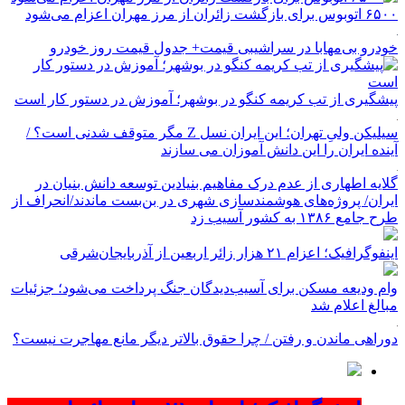
۶۵۰۰ اتوبوس برای بازگشت زائران از مرز مهران اعزام می‌شود
خودرو بی‌مهابا در سراشیبی قیمت+ جدول قیمت روز خودرو
پیشگیری از تب کریمه کنگو در بوشهر؛ آموزش در دستور کار است
سیلیکن ولیِ تهران؛ این ایران نسل Z مگر متوقف شدنی است؟ /
آینده ایران را این دانش آموزان می سازند
گلایه اطهاری از عدم درک مفاهیم بنیادین توسعه دانش بنیان در
ایران/ پروژه‌های هوشمندسازی شهری در بن‌بست ماندند/انحراف از
طرح جامع ۱۳۸۶ به کشور آسیب زد
اینفوگرافیک؛ اعزام ۲۱ هزار زائر اربعین از آذربایجان‌شرقی
وام ودیعه مسکن برای آسیب‌دیدگان جنگ پرداخت می‌شود؛ جزئیات
مبالغ اعلام شد
دوراهی ماندن و رفتن / چرا حقوق بالاتر دیگر مانع مهاجرت نیست؟