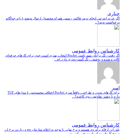
جباری
اگر خرید اینترنتی انجام بدیم، فاکتور رسمی همراه محصول ارسال میشه یا باید جداگانه
درخواست بدیم؟...
کارشناس روابط عمومی
اگر دقت رنگ برایتان مهم باشد، ProArt انتخاب بهتری است چون برای کارهای حرفه‌ای
کالیبره شده و پوشش رنگ گسترده‌تری دارد. ام...
امیر
برای کارهای تدوین و طراحی، واقعاً سری ProArt اختلاف محسوسی با مدل‌های TUF
داره یا بیشتر تفاوتش روی کاغذه؟...
کارشناس روابط عمومی
بله، این ارقام برآوردی هستند و نرخ نهایی با توجه به اعلام سازمان حج و زیارت، نرخ ارز
و نوع کاروان ممکن است تغییر کند. به...