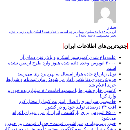
ستار
این بازه ۷۸ تا ۸۵ میلیون تومان بر چه اساسی اعلام شده؟ امکان داره تا زمان اعزام
تغییر محسوسی داشته باشه؟...
جدیدترین‌های اطلاعات ایران
علت داغ شدن کمپرسور اسکرو و بالا رفتن دمای آن
۳۰۰۰ اتوبوس وعده داده شده هنوز وارد طرح اربعین نشده
است
تونل زیارباغ جاده هراز امسال به بهره‌برداری می‌رسد
فروش فوری دنا پلاس آغاز می‌شود؛ زمان ثبت‌نام و شرایط
خرید اعلام شد
کاسبی خارج‌نشین‌ها با سهمیه اقامت / ۸ میلیارد بده خودرو
وارد کن!
خاموشی سراسری، اتصال اینترنت کوبا را مختل کرد
افت ۲۴ درصدی تولید خودرو در کشور
۶۵۰۰ اتوبوس برای بازگشت زائران از مرز مهران اعزام
می‌شود
خودرو بی‌مهابا در سراشیبی قیمت+ جدول قیمت روز خودرو
پیشگیری از تب کریمه کنگو در بوشهر؛ آموزش در دستور کار