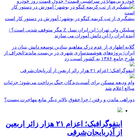
خودرو بی‌مهابا در سراشیبی قیمت+ جدول قیمت روز خودرو
پیشگیری از تب کریمه کنگو در بوشهر؛ آموزش در دستور کار است
سیلیکن ولیِ تهران؛ این ایران نسل Z مگر متوقف شدنی است؟ /
آینده ایران را این دانش آموزان می سازند
گلایه اطهاری از عدم درک مفاهیم بنیادین توسعه دانش بنیان در
ایران/ پروژه‌های هوشمندسازی شهری در بن‌بست ماندند/انحراف از
طرح جامع ۱۳۸۶ به کشور آسیب زد
اینفوگرافیک؛ اعزام ۲۱ هزار زائر اربعین از آذربایجان‌شرقی
وام ودیعه مسکن برای آسیب‌دیدگان جنگ پرداخت می‌شود؛ جزئیات
مبالغ اعلام شد
دوراهی ماندن و رفتن / چرا حقوق بالاتر دیگر مانع مهاجرت نیست؟
اینفوگرافیک؛ اعزام ۲۱ هزار زائر اربعین
از آذربایجان‌شرقی