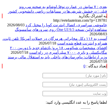
بعدی :
۷ نمایش در عمارت نوفل‌لوشاتو به صحنه می‌روند
قبلی :
درخشش شریفی‌ها در مسابقات ریاضی دانشجویی کشور
به اشتراک بگذارید
http://eetelaateiran.com/?p=139781
خاموشی سراسری، اتصال اینترنت کوبا را مختل کرد
2026/08/03
مشاهده اولین نسخه One UI 9.5 روی سرورهای سامسونگ
2026/08/03
آسیب به ۱۱۶ دکل مخابراتی هرمزگان در حملات آمریکا؛ تلفن ثابت،
همراه و اینترنت ‌قطع شده است
2026/07/18
افشای مشخصات شیائومی ۱۸ پرو/ پادشاه جدید با دوربین ۲۰۰
مگاپیکسلی و باتری ۷۰۰۰ میلی‌آمپری در راه است
2026/07/18
وزیر ارتباطات: پیام‌رسان‌های داخلی باید به استقلال مالی برسند
2026/07/18
تعداد دیدگاه :
0
لطفا پاسخ را به عدد انگلیسی وارد کنید: