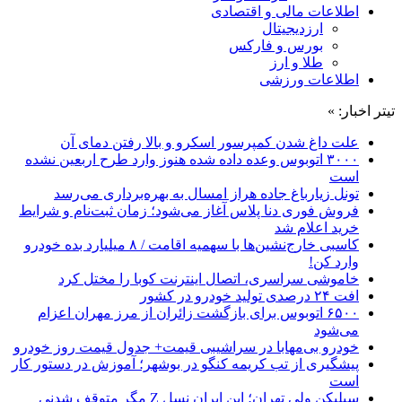
اطلاعات مالی و اقتصادی
ارزدیجیتال
بورس و فارکس
طلا و ارز
اطلاعات ورزشی
تیتر اخبار: »
علت داغ شدن کمپرسور اسکرو و بالا رفتن دمای آن
۳۰۰۰ اتوبوس وعده داده شده هنوز وارد طرح اربعین نشده
است
تونل زیارباغ جاده هراز امسال به بهره‌برداری می‌رسد
فروش فوری دنا پلاس آغاز می‌شود؛ زمان ثبت‌نام و شرایط
خرید اعلام شد
کاسبی خارج‌نشین‌ها با سهمیه اقامت / ۸ میلیارد بده خودرو
وارد کن!
خاموشی سراسری، اتصال اینترنت کوبا را مختل کرد
افت ۲۴ درصدی تولید خودرو در کشور
۶۵۰۰ اتوبوس برای بازگشت زائران از مرز مهران اعزام
می‌شود
خودرو بی‌مهابا در سراشیبی قیمت+ جدول قیمت روز خودرو
پیشگیری از تب کریمه کنگو در بوشهر؛ آموزش در دستور کار
است
سیلیکن ولیِ تهران؛ این ایران نسل Z مگر متوقف شدنی