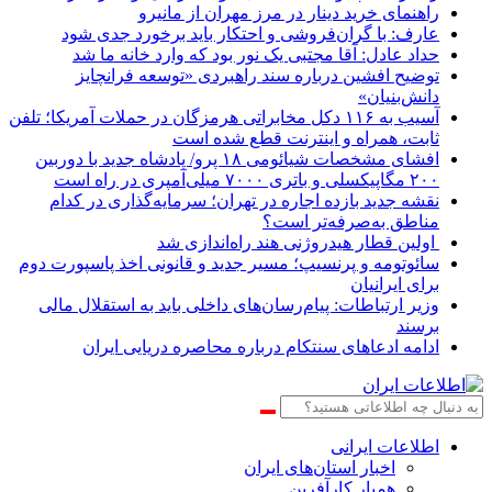
راهنمای خرید دینار در مرز مهران از مانیرو
عارف: با گران‌فروشی و احتکار باید برخورد جدی شود
حداد عادل: آقا مجتبی یک نور بود که وارد خانه ما شد
توضیح افشین درباره سند راهبردی «توسعه فرانچایز
دانش‌بنیان»
آسیب به ۱۱۶ دکل مخابراتی هرمزگان در حملات آمریکا؛ تلفن
ثابت، همراه و اینترنت ‌قطع شده است
افشای مشخصات شیائومی ۱۸ پرو/ پادشاه جدید با دوربین
۲۰۰ مگاپیکسلی و باتری ۷۰۰۰ میلی‌آمپری در راه است
نقشه جدید بازده اجاره در تهران؛ سرمایه‌گذاری در کدام
مناطق به‌صرفه‌تر است؟
اولین قطار هیدروژنی هند راه‌اندازی شد
سائوتومه و پرنسیپ؛ مسیر جدید و قانونی اخذ پاسپورت دوم
برای ایرانیان
وزیر ارتباطات: پیام‌رسان‌های داخلی باید به استقلال مالی
برسند
ادامه ادعاهای سنتکام درباره محاصره دریایی ایران
اطلاعات‌ ‎ایرانی
اخبار استان‌های ایران
همیار کارآفرین