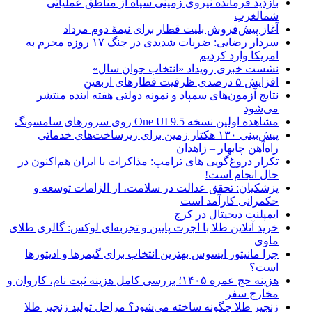
بازدید فرمانده نیروی زمینی سپاه از مناطق عملیاتی
شمالغرب
آغاز پیش‌فروش بلیت قطار برای نیمۀ دوم مرداد
سردار رضایی: ضربات شدیدی در جنگ ۱۷ روزه محرم به
امریکا وارد کردیم
نشست خبری رویداد «انتخاب جوان سال»
افزایش ۵ درصدی ظرفیت قطارهای اربعین
نتایج آزمون‌های سمپاد و نمونه دولتی هفته آینده منتشر
می‌شود
مشاهده اولین نسخه One UI 9.5 روی سرورهای سامسونگ
پیش‌بینی ۱۳۰ هکتار زمین برای زیرساخت‌های خدماتی
راه‌آهن چابهار – زاهدان
تکرار دروغ‌گویی های ترامپ: مذاکرات با ایران هم‌اکنون در
حال انجام است!
پزشکیان: تحقق عدالت در سلامت، از الزامات توسعه و
حکمرانی کارآمد است
ایمپلنت دیجیتال در کرج
خرید آنلاین طلا با اجرت پایین و تجربه‌ای لوکس: گالری طلای
ماوی
چرا مانیتور ایسوس بهترین انتخاب برای گیمرها و ادیتورها
است؟
هزینه حج عمره ۱۴۰۵؛ بررسی کامل هزینه ثبت نام، کاروان و
مخارج سفر
زنجیر طلا چگونه ساخته می‌شود؟ مراحل تولید زنجیر طلا