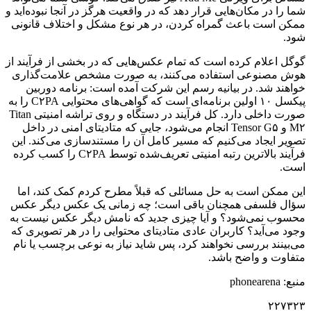
شما را در مکان‌هایی قرار دهد که در واقعیت هرگز در آنجا نبوده‌اید و
ممکن است باعث گمراه کردن، در هر نوع مشکل و اختلاف قانونی
شود.
گوگل اعلام کرده است که تمام عکس‌هایی که در بخشی از فرآیند از
هوش مصنوعی استفاده می‌کنند، به صورت مشخص علامت‌گذاری
خواهند شد. در بیانیه رسم این شرکت آمده است: برنامه دوربین
پیکسل ۱۰ اولین برنامه‌ای است که گواهی‌های محتوایی C۲PA را به
صورت داخلی دارد. کل فرآیند در دستگاه و روی تراشه امنیتی Titan
M۲ و Tensor G۵ انجام می‌شود، جایی که متادیتای امنی در داخل
تصویر ایجاد می‌کنیم که مسیر کامل آن را مستندسازی می‌کند. این
فرآیند بالاترین رتبه امنیتی تعریف‌شده توسط C۲PA را کسب کرده
است.
این ممکن است به حل مسائلی که قبلاً مطرح کردم کمک کند، اما
سؤال فلسفی همچنان باقی است؛ چه زمانی یک عکس دیگر عکس
محسوب نمی‌شود؟ و آیا چیزی جدید که نامش دیگر عکس نیست به
وجود می‌آید؟ کاربران عادی متادیتای محتوایی را در هر تصویری که
می‌بینند بررسی نخواهند کرد، پس شاید نیاز به نوعی برچسب یا نام
متفاوت و واضح باشد.
منبع: phonearena
۲۲۷۳۲۳