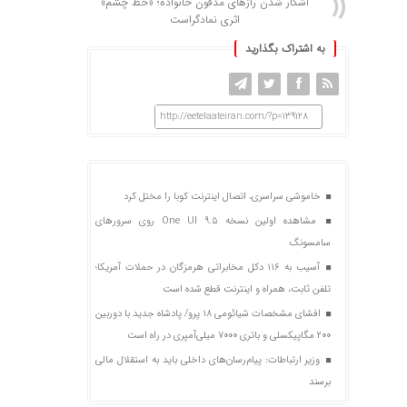
آشکار شدن رازهای مدفون خانواده؛ «خط چشم»
اثری نمادگراست
به اشتراک بگذارید
http://eetelaateiran.com/?p=139128
خاموشی سراسری، اتصال اینترنت کوبا را مختل کرد
مشاهده اولین نسخه One UI 9.5 روی سرورهای
سامسونگ
آسیب به ۱۱۶ دکل مخابراتی هرمزگان در حملات آمریکا؛
تلفن ثابت، همراه و اینترنت ‌قطع شده است
افشای مشخصات شیائومی ۱۸ پرو/ پادشاه جدید با دوربین
۲۰۰ مگاپیکسلی و باتری ۷۰۰۰ میلی‌آمپری در راه است
وزیر ارتباطات: پیام‌رسان‌های داخلی باید به استقلال مالی
برسند