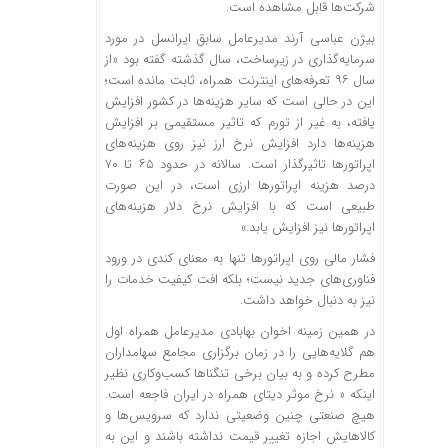
شرکت‌ها قابل مشاهده است.
بیژن عباسی آرند مدیرعامل سابق ایرانسل در مورد
سرمایه‌گذاری در زیرساخت، سال گذشته گفته بود «از
سال ۹۶ تعرفه‌های اینترنت همراه، ثابت مانده است؛
این در حالی است که سایر هزینه‌ها در کشور افزایش
یافته، به غیر از تورم که تاثیر مستقیمی بر افزایش
هزینه‌ها دارد افزایش نرخ ارز نیز روی هزینه‌های
اپراتورها تاثیرگذار است. سالانه در حدود ۶۵ تا ۷۰
درصد هزینه اپراتورها ارزی است، در این صورت
طبیعی است که با افزایش نرخ دلار هزینه‌های
اپراتورها نیز افزایش یابد.»
فشار مالی روی اپراتورها تنها به معنای کندی در ورود
فناوری‌های جدید نیست؛ بلکه افت کیفیت خدمات را
نیز به دنبال خواهد داشت.
در همین زمینه اخوان بهابادی مدیرعامل همراه اول
هم گلایه‌هایی را در زمان برگزاری مجامع سهامداران
مطرح کرده و به بیان برخی تنگناها کسب‌وکاری نظیر
اینکه « نرخ موثر دیتای همراه در ایران فاجعه است.
هیچ صنعتی چنین وضعیتی ندارد که سرویس‌ها و
کالاهایش اجازه تغییر قیمت نداشته باشند و این به