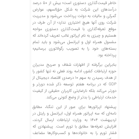
خاطر قیمت‌گذاری دستوری است؛ بیش از ۵۰ درصد
درآمدهای این شرکت به شکل حق‌السهم، عوارض
گمرکی و مالیات به دولت پرداخت می‌شود و مدیریت
شرکت روی آنها هیچ اختیاری ندارد؛ از آن طرف در
موقع تعرفه‌گذاری با قیمت‌گذاری دستوری مواجه
هستیم و چیزی به نام اپراتور غالب تعریف کرده‌اند که
مشمول همراه اول و ایرانسل می‌شود و باید تمام
بسته‌های خود را به تصویب رگولاتوری برسانیم»
پرداخته بود.
بنابراین برگرفته از اظهارات شفاف و صریح مدیران
حوزه ارتباطات کشور، ادامه روند فعلی نه تنها کشور را
از هدف رسیدن به سهم ۱۰ درصدی اقتصاد دیجیتال از
GDP که در برنامه هفتم توسعه ذکر شده دورتر و
دورتر می‌کند بلکه نارضایتی کاربران حقیقی از کیفیت
خدمات ارتباطی را بدتر از وضع کنونی می‌کند.
پیشنهاد اپراتورها برای عبور از این تنگنا، مطابق
نامه‌ای که سه اپراتور همراه اول، ایرانسل و رایتل در
اردیبهشت ۱۴۰۴ به وزارت ارتباطات ارسال کردند،
افزایش تعرفه‌ها مطابق با تورم است. پیشنهادی که
فشار تورم را به خانواده‌ها و کسب‌وکارها مضاعف