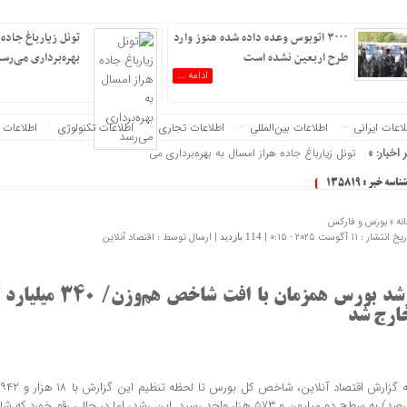
۳۰۰۰ اتوبوس وعده داده شده هنوز وارد
تونل زیارباغ جاده 
طرح اربعین نشده است
بهره‌برداری می‌رس
ادامه ...
عات‌ ‎ایرانی
اطلاعات بین‌المللی
اطلاعات تجاری
اطلاعات تکنولوژی
اطلاعات 
 اخبار: »
تونل زیارباغ جاده هراز امسال به بهره‌برداری می‌رسد
شناسه خبر : 135819
نه »
بورس و فارکس
 انتشار : 11 آگوست 2025 - 0:15 |
| ارسال توسط :
اقتصاد آنلاین
114 بازدید
رشد بورس همزمان با اف
ارج شد