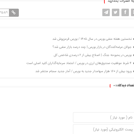
به اشتراک بگذارید
135819
نخستین هفته منفی بورس در سال ۱۴۰۵ / بورس قرمزپوش شد
جولان عرضه‌کنندگان در بازار بورس | چند درصد بازار منفی شد؟
بورس در بحبوحه جنگ | اصلاح بیش از ۲ درصدی شاخص کل
۴ شرط موفقیت صندوق‌های ارزی در بورس / اعتماد سرمایه‌گذاران کلید اصلی است
ورود بیش از ۱۶۰ هزار سهامدار جدید به بورس / آمار جدید سجام منتشر شد
تعداد دیدگاه :
0