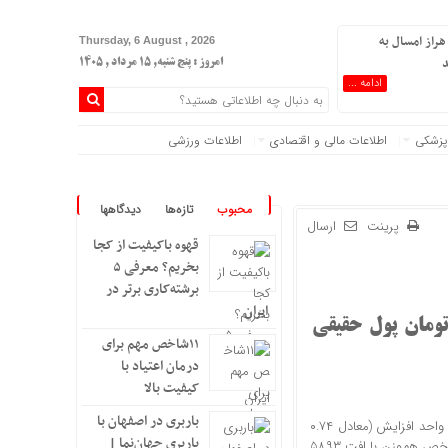
هراز امسال به
Thursday, 6 August , 2026
د
امروز : پنج شنبه, ۱۵ مرداد , ۱۴۰۵
ادامه ...
پزشکی
اطلاعات مالی و اقتصادی
اطلاعات ورزشی
محبوب
تازه‌ها
دیدگاهها
پرینت
ارسال
قهوه باکیفیت از کجا
بخریم؟ معرفی ۵
برشته‌کاری برتر در
ایران
ت شاخص هم‌وزن/ ۳۴۰ میلیارد تومان پول حقیقی
۱۱شاخص مهم برای
درمان اعتیاد با
کیفیت بالا
باربری در اصفهان با
به گزارش اقتصاد آنلاین، شاخص کل بورس تا لحظه تنظیم این گزارش با ۱۸ هزار و ۹۴۲ واحد افزایش (معادل ۰.۷۴
باربری جهان‌نما |
درصد) به سطح دو میلیون و ۵۷۳ هزار واحد رسید. این رشد، اما در حالی رقم خورد که شاخص هم‌وزن با افت ۵۸۹۳