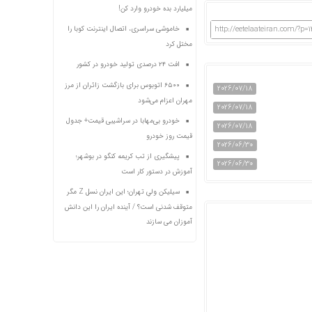
میلیارد بده خودرو وارد کن!
http://eetelaateiran.com/?p=
خاموشی سراسری، اتصال اینترنت کوبا را
مختل کرد
افت ۲۴ درصدی تولید خودرو در کشور
۶۵۰۰ اتوبوس برای بازگشت زائران از مرز
2026/07/18
مهران اعزام می‌شود
2026/07/18
خودرو بی‌مهابا در سراشیبی قیمت+ جدول
2026/07/18
قیمت روز خودرو
2026/06/30
پیشگیری از تب کریمه کنگو در بوشهر؛
2026/06/30
آموزش در دستور کار است
سیلیکن ولیِ تهران؛ این ایران نسل Z مگر
متوقف شدنی است؟ / آینده ایران را این دانش
آموزان می سازند