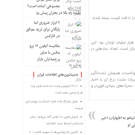
مصنوعی آماده است؟
نقشه راه بقا در بحران پیش رو
اد معامله‌شده، ۳۸۹ نماد (۴۶ درصد) با رشد قیمت و ۴۵۹ نماد (۵۴ درصد) با افت قیمت بسته شدند.
۶ ابزار ضروری اما
رایگان برای ترید موفق
در فارکس
رزش صف‌های خرید در پایان معاملات ۸۴۳.۷ میلیارد تومان و ارزش صف‌های فروش ۱.۸ هزار میلیارد تومان بود. این
مقایسه آیفون ۱۶ پرو
ار است. تعداد نماد‌های در
مکس با سایر
پرچمداران بازار
وتاه‌مدت همچنان تحت‌تأثیر
جدیدترین‌های اطلاعات ایران
ات مثبت نرخ ارز یا اخبار
ه محرک‌های بنیادی قوی‌تر و
۳۰۰۰ اتوبوس وعده داده شده هنوز وارد
طرح اربعین نشده است
تونل زیارباغ جاده هراز امسال به بهره‌برداری
می‌رسد
:
اهو به اظهارات اخیر
فروش فوری دنا پلاس آغاز می‌شود؛ زمان
ثبت‌نام و شرایط خرید اعلام شد
ی او
کاسبی خارج‌نشین‌ها با سهمیه اقامت / ۸