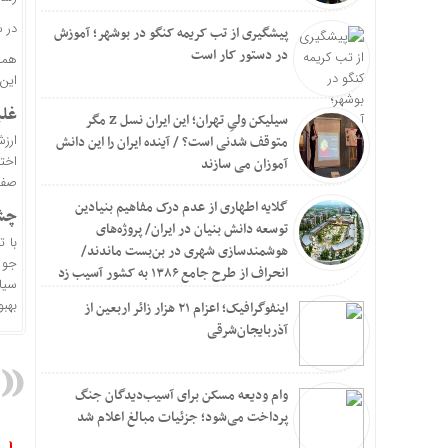
در 
پیشگیری از تب کریمه کنگو در بوشهر؛ آموزش
در دستور کار است
این
غلب
سیلیکن ولیِ تهران؛ این ایران نسل Z مگر
متوقف شدنی است؟ / آینده ایران را این دانش
اخت
آموزان می سازند
صف فروش نیز ۱۶۷ م
گلایه اطهاری از عدم درک مفاهیم بنیادین
چشم
توسعه دانش بنیان در ایران/ پروژه‌های
با 
هوشمندسازی شهری در بن‌بست ماندند/
جو 
انحراف از طرح جامع ۱۳۸۶ به کشور آسیب زد
سیاس
بهبو
اینفوگرافیک؛ اعزام ۲۱ هزار زائر اربعین از
آذربایجان‌شرقی
وام ودیعه مسکن برای آسیب‌دیدگان جنگ
پرداخت می‌شود؛ جزئیات مبالغ اعلام شد