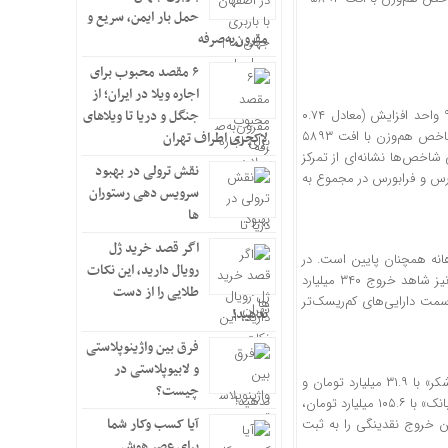
حمل بار ایمن، سریع و
مقرون‌به‌صرفه
۶ مقصد محبوب برای
اجاره ویلا در ایران؛ از
به گزارش اقتصاد آنلاین، شاخص کل بورس تا لحظه تنظیم این گزارش با ۱۸ هزار و ۹۴۲ واحد افزایش (معادل ۰.۷۴
جنگل و دریا تا ویلاهای
درصد) به سطح دو میلیون و ۵۷۳ هزار واحد رسید. این رشد، اما در حالی رقم خورد که شاخص هم‌وزن با افت ۵۸۹۳
لاکچری اطراف تهران
شینی کرد. این واگرایی شاخص‌ها نشانه‌ای از تمرکز
نقش ترولی در بهبود
رس و فرابورس در مجموع به
سرویس دهی رستوران
ها
اگر قصد خرید ژل
انگین ماهانه همچنان پایین است. در
رویال دارید، این نکات
همین حال، ۳۳۹.۸ میلیارد تومان پول حقیقی از بازار خارج شد. صندوق‌های درآمد ثابت نیز شاهد خروج ۳۴۰ میلیارد
طلایی را از دست
 سمت دارایی‌های کم‌ریسک‌تر
ندهید!
فرق بین واژینوپلاستی
و لابیوپلاستی در
بررسی آمار نشان می‌دهد در بین صنایع، گروه «کانه فلزی» با ۶۰.۷ میلیارد تومان، «قند و شکر» با ۳۱.۹ میلیارد تومان و
چیست؟
«دارویی» با ۲۶.۶ میلیارد تومان بیشترین ورود پول حقیقی را تجربه کردند. در مقابل، گروه «بانک» با ۱۰۵.۶ میلیارد تومان،
آیا کسب وکار شما
گذاری» با ۶۴.۶ میلیارد تومان بیشترین خروج نقدینگی را به ثبت
برای عصر هوش