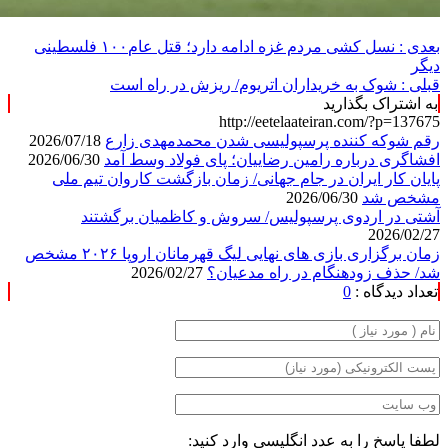
بعدی :
نسل کشی مردم غزه ادامه دارد؛ قتل عام۱۰۰ فلسطینی
دیگر
قبلی :
شوک به خریداران اتریوم/ ریزش در راه است
به اشتراک بگذارید
http://eetelaateiran.com/?p=137675
رقم شوکه کننده پرسپولیسی شدن محمدمهدی زارع
2026/07/18
افشاگری درباره رامین رضاییان؛ پای فولاد وسط آمد
2026/06/30
پایان کار ایران در جام جهانی/ زمان بازگشت کاروان تیم ملی
مشخص شد
2026/06/30
آشتی در اردوی پرسپولیس/ سروش و کاظمیان برگشتند
2026/02/27
زمان برگزاری بازی های نهایی لیگ قهرمانان اروپا ۲۰۲۶ مشخص
شد/ حذف زودهنگام در راه مدعیان؟
2026/02/27
تعداد دیدگاه :
0
لطفا پاسخ را به عدد انگلیسی وارد کنید: