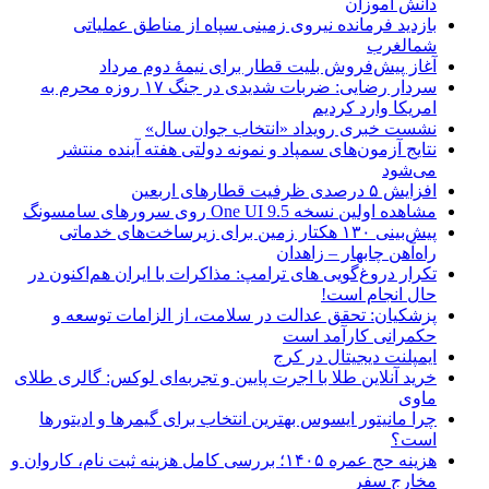
دانش آموزان
بازدید فرمانده نیروی زمینی سپاه از مناطق عملیاتی
شمالغرب
آغاز پیش‌فروش بلیت قطار برای نیمۀ دوم مرداد
سردار رضایی: ضربات شدیدی در جنگ ۱۷ روزه محرم به
امریکا وارد کردیم
نشست خبری رویداد «انتخاب جوان سال»
نتایج آزمون‌های سمپاد و نمونه دولتی هفته آینده منتشر
می‌شود
افزایش ۵ درصدی ظرفیت قطارهای اربعین
مشاهده اولین نسخه One UI 9.5 روی سرورهای سامسونگ
پیش‌بینی ۱۳۰ هکتار زمین برای زیرساخت‌های خدماتی
راه‌آهن چابهار – زاهدان
تکرار دروغ‌گویی های ترامپ: مذاکرات با ایران هم‌اکنون در
حال انجام است!
پزشکیان: تحقق عدالت در سلامت، از الزامات توسعه و
حکمرانی کارآمد است
ایمپلنت دیجیتال در کرج
خرید آنلاین طلا با اجرت پایین و تجربه‌ای لوکس: گالری طلای
ماوی
چرا مانیتور ایسوس بهترین انتخاب برای گیمرها و ادیتورها
است؟
هزینه حج عمره ۱۴۰۵؛ بررسی کامل هزینه ثبت نام، کاروان و
مخارج سفر