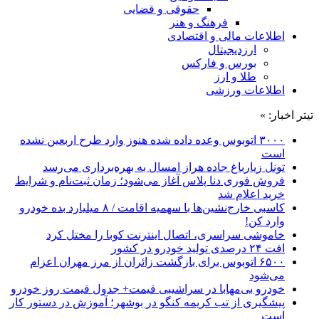
حقوقی و قضایی
فرهنگ و هنر
اطلاعات مالی و اقتصادی
ارزدیجیتال
بورس و فارکس
طلا و ارز
اطلاعات ورزشی
تیتر اخبار: »
۳۰۰۰ اتوبوس وعده داده شده هنوز وارد طرح اربعین نشده
است
تونل زیارباغ جاده هراز امسال به بهره‌برداری می‌رسد
فروش فوری دنا پلاس آغاز می‌شود؛ زمان ثبت‌نام و شرایط
خرید اعلام شد
کاسبی خارج‌نشین‌ها با سهمیه اقامت / ۸ میلیارد بده خودرو
وارد کن!
خاموشی سراسری، اتصال اینترنت کوبا را مختل کرد
افت ۲۴ درصدی تولید خودرو در کشور
۶۵۰۰ اتوبوس برای بازگشت زائران از مرز مهران اعزام
می‌شود
خودرو بی‌مهابا در سراشیبی قیمت+ جدول قیمت روز خودرو
پیشگیری از تب کریمه کنگو در بوشهر؛ آموزش در دستور کار
است