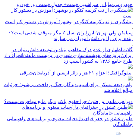
خودرو بی‌مهابا در سراشیبی قیمت+ جدول قیمت روز خودرو
پیشگیری از تب کریمه کنگو در بوشهر؛ آموزش در دستور کار است
سیلیکن ولیِ تهران؛ این ایران نسل Z مگر متوقف شدنی است؟ /
آینده ایران را این دانش آموزان می سازند
گلایه اطهاری از عدم درک مفاهیم بنیادین توسعه دانش بنیان در
ایران/ پروژه‌های هوشمندسازی شهری در بن‌بست ماندند/انحراف از
طرح جامع ۱۳۸۶ به کشور آسیب زد
اینفوگرافیک؛ اعزام ۲۱ هزار زائر اربعین از آذربایجان‌شرقی
وام ودیعه مسکن برای آسیب‌دیدگان جنگ پرداخت می‌شود؛ جزئیات
مبالغ اعلام شد
دوراهی ماندن و رفتن / چرا حقوق بالاتر دیگر مانع مهاجرت نیست؟
طنین عشق در جغرافیای دل/حیات معنوی و برنامه‌های راهپیمایی
جاماندگان