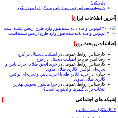
وارد کن!
خاموشی سراسری، اتصال اینترنت کوبا را مختل کرد
آخرین اطلاعات ایران
۳۰۰۰ اتوبوس وعده داده شده هنوز وارد طرح اربعین نشده است
اطلاعات پربحث روز
کارشناس روابط عمومی
در
ایمپلنت دیجیتال در کرج
رضا امین فرد
در
ایمپلنت دیجیتال در کرج
کارشناس روابط عمومی
در
خرید آنلاین طلا با اجرت پایین و
تجربه‌ای لوکس: گالری طلای ماوی
جباری
در
خرید آنلاین طلا با اجرت پایین و تجربه‌ای لوکس:
گالری طلای ماوی
کارشناس روابط عمومی
در
چرا مانیتور ایسوس بهترین
انتخاب برای گیمرها و ادیتورها است؟
شبکه های اجتماعی
کانال تلگرام
فید مطالب