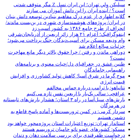
سیلیکن ولیِ تهران؛ این ایران نسل Z مگر متوقف شدنی
است؟ / آینده ایران را این دانش آموزان می سازند
گلایه اطهاری از عدم درک مفاهیم بنیادین توسعه دانش بنیان
در ایران/ پروژه‌های هوشمندسازی شهری در بن‌بست ماندند/
انحراف از طرح جامع ۱۳۸۶ به کشور آسیب زد
اینفوگرافیک؛ اعزام ۲۱ هزار زائر اربعین از آذربایجان‌شرقی
وام ودیعه مسکن برای آسیب‌دیدگان جنگ پرداخت می‌شود؛
جزئیات مبالغ اعلام شد
دوراهی ماندن و رفتن / چرا حقوق بالاتر دیگر مانع مهاجرت
نیست؟
طنین عشق در جغرافیای دل/حیات معنوی و برنامه‌های
راهپیمایی جاماندگان
موج گرما در شرق آسیا؛ کاهش تولید کشاورزی و افزایش
قیمت انرژی
نتانیاهو: با ترامپ درباره حماس مخالفم
عراقچی: سالی یک‌بار با اربعین نفس تازه می‌کنیم
بارش‌های سیل‌آسا در راه ۳ استان؛ هشدار بارش‌های تابستانه
در هرمزگان
سردار کرمی: در کمین تروریست‌ها و آماده پاسخ قاطع به
دشمن هستیم
استاندار تهران: توزیع اعتبارات استان پروژه‌محور خواهد بود
مسکو: کشورهای عضو ناتو حامیان تروریسم هستند
درخواست ظفرقندی برای بررسی سلامت دهان و دندان