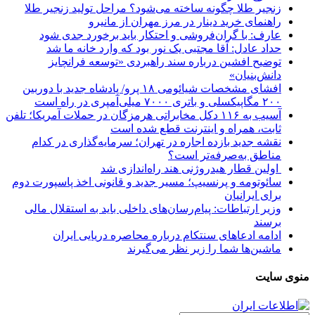
زنجیر طلا چگونه ساخته می‌شود؟ مراحل تولید زنجیر طلا
راهنمای خرید دینار در مرز مهران از مانیرو
عارف: با گران‌فروشی و احتکار باید برخورد جدی شود
حداد عادل: آقا مجتبی یک نور بود که وارد خانه ما شد
توضیح افشین درباره سند راهبردی «توسعه فرانچایز
دانش‌بنیان»
افشای مشخصات شیائومی ۱۸ پرو/ پادشاه جدید با دوربین
۲۰۰ مگاپیکسلی و باتری ۷۰۰۰ میلی‌آمپری در راه است
آسیب به ۱۱۶ دکل مخابراتی هرمزگان در حملات آمریکا؛ تلفن
ثابت، همراه و اینترنت ‌قطع شده است
نقشه جدید بازده اجاره در تهران؛ سرمایه‌گذاری در کدام
مناطق به‌صرفه‌تر است؟
اولین قطار هیدروژنی هند راه‌اندازی شد
سائوتومه و پرنسیپ؛ مسیر جدید و قانونی اخذ پاسپورت دوم
برای ایرانیان
وزیر ارتباطات: پیام‌رسان‌های داخلی باید به استقلال مالی
برسند
ادامه ادعاهای سنتکام درباره محاصره دریایی ایران
ماشین‌ها شما را زیر نظر می‌گیرند
منوی سایت