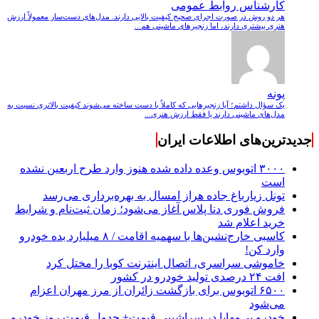
کارشناس روابط عمومی
هر دو روش در صورت اجرای صحیح کیفیت بالایی دارند. مدل‌های دست‌ساز معمولاً ارزش
هنری بیشتری دارند، اما زنجیرهای ماشینی هم...
پونه
یک سؤال داشتم؛ آیا زنجیرهایی که کاملاً با دست ساخته می‌شوند کیفیت بالاتری نسبت به
مدل‌های ماشینی دارند یا فقط ارزش هنری...
جدیدترین‌های اطلاعات ایران
۳۰۰۰ اتوبوس وعده داده شده هنوز وارد طرح اربعین نشده
است
تونل زیارباغ جاده هراز امسال به بهره‌برداری می‌رسد
فروش فوری دنا پلاس آغاز می‌شود؛ زمان ثبت‌نام و شرایط
خرید اعلام شد
کاسبی خارج‌نشین‌ها با سهمیه اقامت / ۸ میلیارد بده خودرو
وارد کن!
خاموشی سراسری، اتصال اینترنت کوبا را مختل کرد
افت ۲۴ درصدی تولید خودرو در کشور
۶۵۰۰ اتوبوس برای بازگشت زائران از مرز مهران اعزام
می‌شود
خودرو بی‌مهابا در سراشیبی قیمت+ جدول قیمت روز خودرو