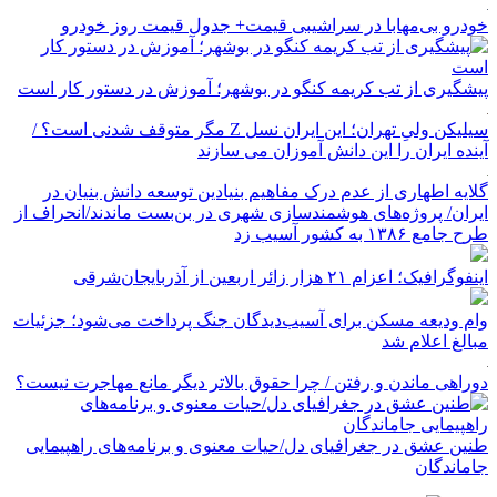
خودرو بی‌مهابا در سراشیبی قیمت+ جدول قیمت روز خودرو
پیشگیری از تب کریمه کنگو در بوشهر؛ آموزش در دستور کار است
سیلیکن ولیِ تهران؛ این ایران نسل Z مگر متوقف شدنی است؟ /
آینده ایران را این دانش آموزان می سازند
گلایه اطهاری از عدم درک مفاهیم بنیادین توسعه دانش بنیان در
ایران/ پروژه‌های هوشمندسازی شهری در بن‌بست ماندند/انحراف از
طرح جامع ۱۳۸۶ به کشور آسیب زد
اینفوگرافیک؛ اعزام ۲۱ هزار زائر اربعین از آذربایجان‌شرقی
وام ودیعه مسکن برای آسیب‌دیدگان جنگ پرداخت می‌شود؛ جزئیات
مبالغ اعلام شد
دوراهی ماندن و رفتن / چرا حقوق بالاتر دیگر مانع مهاجرت نیست؟
طنین عشق در جغرافیای دل/حیات معنوی و برنامه‌های راهپیمایی
جاماندگان