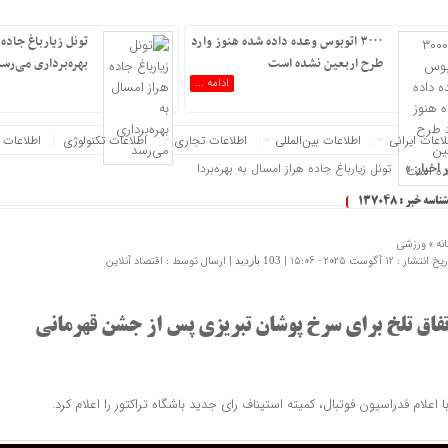
۳۰۰۰ اتوبوس وعده داده شده هنوز وارد
تونل زیارباغ جاده 
طرح اربعین نشده است
بهره‌برداری می‌رس
ادامه ...
عات‌ ‎ایرانی
اطلاعات بین‌المللی
اطلاعات تجاری
اطلاعات تکنولوژی
اطلاعات 
 اخبار: »
تونل زیارباغ جاده هراز امسال به بهره‌برداری می‌رسد
شناسه خبر : 137048
نه »
ورزشی
 انتشار : 12 آگوست 2025 - 15:06 |
| ارسال توسط :
اقتصاد آنلاین
103 بازدید
تفاق تلخ برای سرخ پوشان تبریزی پس از جشن قهرمانی
ا اعلام فدراسیون فوتبال، کمیته استیناف رای جدید باشگاه تراکتور را اعلام کرد.