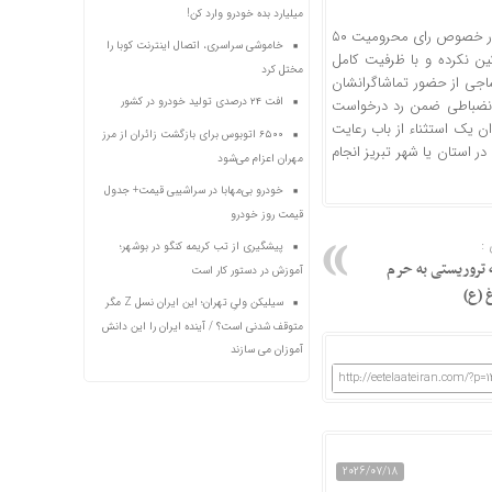
میلیارد بده خودرو وارد کن!
علیهذا با عنایت به مراتب مذکور اولاً موضوع مطروحه مشمول بند ۶ ماده ۱۰۸ نیست ثانیاً در خصوص رای محرومیت ۵۰
خاموشی سراسری، اتصال اینترنت کوبا را
کین نکرده و با ظرفیت کامل
مختل کرد
ساجی از حضور تماشاگرانشان
افت ۲۴ درصدی تولید خودرو در کشور
ی و واقعی ندارد لذا مستنداً به مواد ۱۰۸، ۱۰۹ و ۱۱۰ مقررات انضباطی ضمن رد درخواست
 ز ماده ۴۰ مقررات انضباطی، به عنوان یک استثناء از باب رعایت
۶۵۰۰ اتوبوس برای بازگشت زائران از مرز
ر استان یا شهر تبریز انجام
مهران اعزام می‌شود
خودرو بی‌مهابا در سراشیبی قیمت+ جدول
قیمت روز خودرو
:
پیشگیری از تب کریمه کنگو در بوشهر؛
 تروریستی به حرم
آموزش در دستور کار است
 (ع)
سیلیکن ولیِ تهران؛ این ایران نسل Z مگر
متوقف شدنی است؟ / آینده ایران را این دانش
آموزان می سازند
http://eetelaateiran.com/?p=
2026/07/18