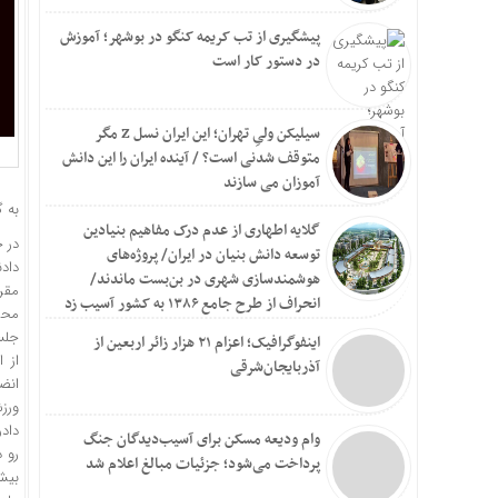
پیشگیری از تب کریمه کنگو در بوشهر؛ آموزش
در دستور کار است
سیلیکن ولیِ تهران؛ این ایران نسل Z مگر
متوقف شدنی است؟ / آینده ایران را این دانش
آموزان می سازند
به گ
گلایه اطهاری از عدم درک مفاهیم بنیادین
در 
توسعه دانش بنیان در ایران/ پروژه‌های
داد
هوشمندسازی شهری در بن‌بست ماندند/
مقر
انحراف از طرح جامع ۱۳۸۶ به کشور آسیب زد
اینفوگرافیک؛ اعزام ۲۱ هزار زائر اربعین از
از 
آذربایجان‌شرقی
انض
ورزش
داد
وام ودیعه مسکن برای آسیب‌دیدگان جنگ
رو د
پرداخت می‌شود؛ جزئیات مبالغ اعلام شد