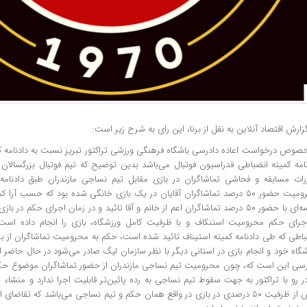
زارش اقتصاد آنلاین به نقل از برنا، این رای به شرح زیر است:
خصوص درخواست اعاده دادرسی باشگاه فرهنگی ورزشی تراکتور تبریز نسبت به دادنامه کم
نامه کمیته انضباطی فدراسیون فوتبال می‌باشد بدین توضیح که تیم فوتبال بزرگسالان
رات مسابقه و فحاشی تماشاگران در بازی مقابل تیم نساجی مازندران طبق دادنامه
محرومیت حضور ۵۰ درصد تماشاگران آقایان در یک بازی خانگی شده بود که حسب 
جلسه‌ای با حضور ۵۰ درصد تماشاگران اعم از خانم و آقا تائید و در زمان اجرای حکم در 
اجرای حکم محرومیت استنکاف و با ظرفیت کامل ورزشگاه، بازی را انجام داده است مت
باطی که طی دادنامه کمیته استیناف تائید شده است، حکم به محرومیت تماشاگران از ب
گاه خود و انجام بازی در استانی دیگر با نظر سازمان لیگ صادر می‌شود در حال حاضر ادع
رسی این است که، چون محرومیت تیم نساجی مازندران از حضور تماشاگران موضوع حکم
ر رو با تراکتور به جهت سقوط تیم نساجی به رده پائین‌تر قابلیت اجرا ندارد و منشاء 