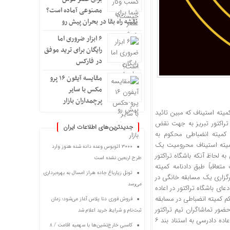
مصنوعی آماده است؟
نقشه راه بقا در بحران پیش رو
۶ ابزار ضروری اما
رایگان برای ترید موفق
در فارکس
مقایسه آیفون ۱۶ پرو
مکس با سایر
پرچمداران بازار
یته استیناف که مبین تائید
 تراکتور تبریز به جهت نقض
جدیدترین‌های اطلاعات ایران
 کمیته انضباطی محکوم به
آرا کمیته استیناف محرومیت یک
۳۰۰۰ اتوبوس وعده داده شده هنوز وارد
بازی به لحاظ آنکه باشگاه تراکتور
طرح اربعین نشده است
عاقباً طبق دادنامه کمیته
تونل زیارباغ جاده هراز امسال به بهره‌برداری
رگزاری یک مسابقه خانگی در
می‌رسد
ای باشگاه تراکتور در اعاده
 کمیته انضباطی در مسابقه
فروش فوری دنا پلاس آغاز می‌شود؛ زمان
حضور تماشاگران تیم تراکتور
ثبت‌نام و شرایط خرید اعلام شد
بیش از ظرفیت ۵۰ درصدی در بازی در واقع همان حکم و تیم نساجی می‌باشد که تقاضای اعاده دادرسی به استناد بند ۶
کاسبی خارج‌نشین‌ها با سهمیه اقامت / ۸