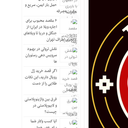
حمل بار ایمن، سریع و
مقرون‌به‌صرفه
۶ مقصد محبوب برای
اجاره ویلا در ایران؛ از
جنگل و دریا تا ویلاهای
لاکچری اطراف تهران
نقش ترولی در بهبود
سرویس دهی رستوران
ها
اگر قصد خرید ژل
رویال دارید، این نکات
طلایی را از دست
ندهید!
فرق بین واژینوپلاستی
و لابیوپلاستی در
چیست؟
آیا کسب وکار شما
برای عصر هوش