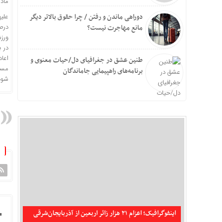
ماده ۱۰۸ مقررات انضباط
دوراهی ماندن و رفتن / چرا حقوق بالاتر دیگر
درص
مانع مهاجرت نیست؟
ورز
طنین عشق در جغرافیای دل/حیات معنوی و
مسای
برنامه‌های راهپیمایی جاماندگان
شود
اینفوگرافیک؛ اعزام ۲۱ هزار زائر اربعین از آذربایجان‌شرقی