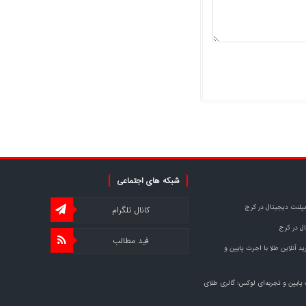
شبکه های اجتماعی
مپلنت دیجیتال در کرج
کانال تلگرام
ل در کرج
فید مطالب
د آنلاین طلا با اجرت پایین و
 پایین و تجربه‌ای لوکس: گالری طلای