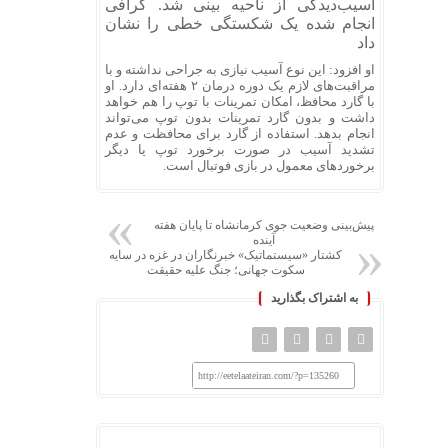
آسیب‌دیدگی از ناحیه بینی شد. گرافی
انجام شده یک شکستگی خطی را نشان
داد
او افزود: این نوع آسیب نیازی به جراحی نداشته و با
مراقبت‌های لازم یک دوره درمان ۲ هفته‌ای دارد. او
با گارد محافظ، امکان تمرینات با توپ را هم خواهد
داشت و بدون گارد تمرینات بدون توپ می‌تواند
انجام بدهد. استفاده از گارد برای محافظت و عدم
تشدید آسیب در صورت برخورد توپ یا دیگر
برخوردهای معمول در بازی فوتبال است.
پیش‌بینی وضعیت جوی کرمانشاه تا پایان هفته
آینده
کشتار «سیستماتیک» خبرنگاران در غزه در سایه
سکوت جهانی؛ جنگ علیه حقیقت
به اشتراک بگذارید
http://eetelaateiran.com/?p=135260