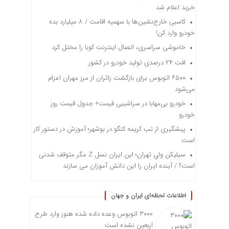
خرید اعلام شد
کاسبی خارج‌نشین‌ها با سهمیه اقامت / ۸ میلیارد بده
خودرو وارد کن!
خاموشی سراسری، اتصال اینترنت کوبا را مختل کرد
افت ۲۴ درصدی تولید خودرو در کشور
۶۵۰۰ اتوبوس برای بازگشت زائران از مرز مهران اعزام
می‌شود
خودرو بی‌مهابا در سراشیبی قیمت+ جدول قیمت روز
خودرو
پیشگیری از تب کریمه کنگو در بوشهر؛ آموزش در دستور کار
است
سیلیکن ولیِ تهران؛ این ایران نسل Z مگر متوقف شدنی
است؟ / آینده ایران را این دانش آموزان می سازند
اطلاعات لحظه‌ای ایران و جهان
۳۰۰۰ اتوبوس وعده داده شده هنوز وارد طرح
اربعین نشده است