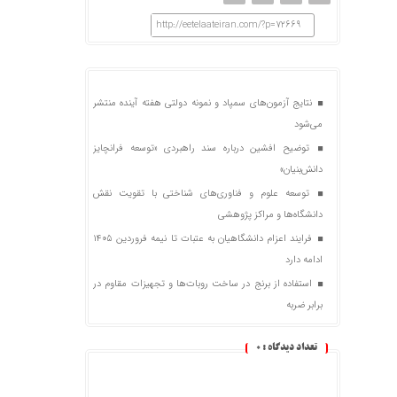
http://eetelaateiran.com/?p=72669
نتایج آزمون‌های سمپاد و نمونه دولتی هفته آینده منتشر
می‌شود
توضیح افشین درباره سند راهبردی «توسعه فرانچایز
دانش‌بنیان»
توسعه علوم و فناوری‌های شناختی با تقویت نقش
دانشگاه‌ها و مراکز پژوهشی
فرایند اعزام دانشگاهیان به عتبات تا نیمه فروردین ۱۴۰۵
ادامه دارد
استفاده از برنج در ساخت روبات‌ها و تجهیزات مقاوم در
برابر ضربه
تعداد دیدگاه :
0