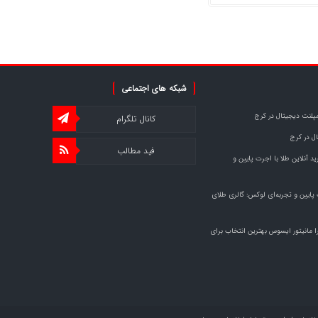
شبکه های اجتماعی
مپلنت دیجیتال در کرج
کانال تلگرام
ل در کرج
فید مطالب
د آنلاین طلا با اجرت پایین و
 پایین و تجربه‌ای لوکس: گالری طلای
ا مانیتور ایسوس بهترین انتخاب برای