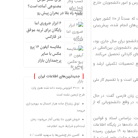
ورس و امور دانشجویان خارج
مصنوعی آماده است؟
نقشه راه بقا در بحران پیش رو
وی اعلام کرد: تعداد دانشجویان بین‌المللی هم‌اکنون به حدود ۸۰ تا ۸۵ هزار نفر رسیده است که عمدتاً از ۱۱۰ کشور جهان
۶ ابزار ضروری اما
 با توجه به برنامه‌ریزی‌های انجام شده، پیش‌بینی
رایگان برای ترید موفق
در فارکس
 داد: هدف‌گذاری ما بر اساس برنامه هفتم توسعه، دستیابی به ۹۰ هزار دانشجو برای سال جاری بود،
مقایسه آیفون ۱۶ پرو
 عدد جذب کنیم. دانشجویان بین‌المللی در
مکس با سایر
ی کاردانی تحصیل می‌کنند.
پرچمداران بازار
 گذراندن مقاطع تحصیلات تکمیلی ارشد و
جدیدترین‌های اطلاعات ایران
ا رسیدن به ۳۲۰ هزار دانشجوی بین‌المللی است و با تقسیم کار ملی
۳۰۰۰ اتوبوس وعده داده شده هنوز وارد
طرح اربعین نشده است
زبان فارسی گفت: در حال
 در واقع دانشجویانی که از
تونل زیارباغ جاده هراز امسال به بهره‌برداری
می‌رسد
شت: براساس استاد و قوانین
فروش فوری دنا پلاس آغاز می‌شود؛ زمان
داده‌ها در پایگاه اطلاعات
ثبت‌نام و شرایط خرید اعلام شد
مدارک تحصیلی، با افزایش ۹۰ درصدی روبه رو بوده است به طوری که اکنون تعداد این داده‌ها به ۱۹ میلیون رسیده
کاسبی خارج‌نشین‌ها با سهمیه اقامت / ۸
‌ها و وزارت علوم است و از