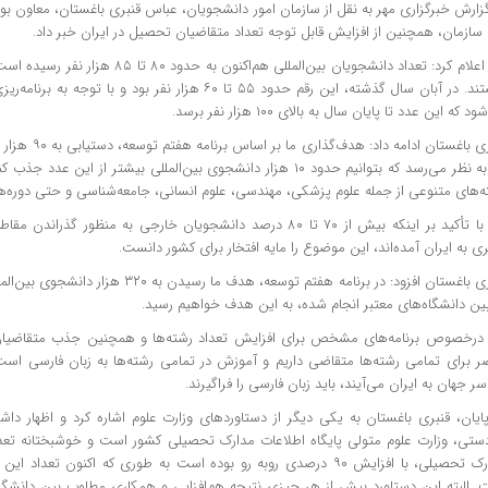
گزارش خبرگزاری مهر به نقل از سازمان امور دانشجویان، عباس قنبری باغستان، معاون ب
سازمان، همچنین از افزایش قابل توجه تعداد متقاضیان تحصیل در ایران خبر داد.
هستند. در آبان سال گذشته، این رقم حدود ۵۵ تا ۶۰ هزار نفر بود و
د که این عدد تا پایان سال به بالای ۱۰۰ هزار نفر برسد.
قنبری باغستان ادامه
اما به نظر می‌رسد که بتوانیم حدود ۱۰ هزار دانشجوی بین‌المللی بیشتر از این
ه‌های متنوعی از جمله علوم پزشکی، مهندسی، علوم انسانی، جامعه‌شناسی و حتی دوره‌ها
وی با تأکید بر اینکه بیش از ۷۰ تا ۸۰ درصد دانشجویان خارجی به منظور
ی به ایران آمده‌اند، این موضوع را مایه افتخار برای کشور دانست.
قنبری باغستان افزود: در برنامه هفتم توسعه، هدف م
بین دانشگاه‌های معتبر انجام شده، به این هدف خواهیم رسید.
درخصوص برنامه‌های مشخص برای افزایش تعداد رشته‌ها و همچنین جذب متقاضیان 
ر برای تمامی رشته‌ها متقاضی داریم و آموزش در تمامی رشته‌ها به زبان فارسی است.
ر جهان به ایران می‌آیند، باید زبان فارسی را فراگیرند.
پایان، قنبری باغستان به یکی دیگر از دستاوردهای وزارت علوم اشاره کرد و اظهار دا
ادستی، وزارت علوم متولی پایگاه اطلاعات مدارک تحصیلی کشور است و خوشبختانه تعداد 
. البته این دستاورد بیش از هر چیزی نتیجه هم‌افزایی و همکاری مطلوب بین دانشگاه