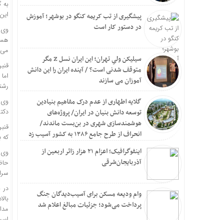
به 
این 
پیشگیری از تب کریمه کنگو در بوشهر؛ آموزش
در دستور کار است
می‌شو
سیلیکن ولیِ تهران؛ این ایران نسل Z مگر
متوقف شدنی است؟ / آینده ایران را این دانش
آموزان می سازند
رشت
گلایه اطهاری از عدم درک مفاهیم بنیادین
دکتر
توسعه دانش بنیان در ایران/ پروژه‌های
هوشمندسازی شهری در بن‌بست ماندند/
انحراف از طرح جامع ۱۳۸۶ به کشور آسیب زد
که 
اینفوگرافیک؛ اعزام ۲۱ هزار زائر اربعین از
وی 
آذربایجان‌شرقی
حاض
سراس
در 
وام ودیعه مسکن برای آسیب‌دیدگان جنگ
بال
پرداخت می‌شود؛ جزئیات مبالغ اعلام شد
است