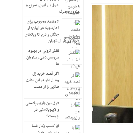
حمل بار ایمن، سریع و
مقرون‌به‌صرفه
۶ مقصد محبوب برای
اجاره ویلا در ایران؛ از
جنگل و دریا تا ویلاهای
لاکچری اطراف تهران
نقش ترولی در بهبود
سرویس دهی رستوران
ها
اگر قصد خرید ژل
رویال دارید، این نکات
طلایی را از دست
ندهید!
فرق بین واژینوپلاستی
و لابیوپلاستی در
چیست؟
آیا کسب وکار شما
برای عصر هوش