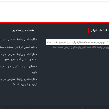
 اطلاعات ایران
اطلاعات پربحث روز
کارشناس روابط عمومی
در
ای
رضا امین فرد
در
ایمپلنت دیجیتا
کارشناس روابط عمومی
در
خری
تجربه‌ای لوکس: گالری طلای ماوی
جباری
در
خرید آنلاین طلا با اجرت
ماوی
کارشناس روابط عمومی
در
چر
گیمرها و ادیتورها است؟