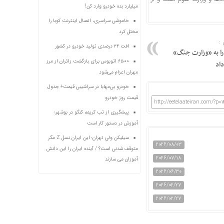
میلیارد بده خودرو وارد کن!
خاموشی سراسری، اتصال اینترنت کوبا را
مختل کرد
:
افت ۲۴ درصدی تولید خودرو در کشور
را به «وزارت جنگ»
۶۵۰۰ اتوبوس برای بازگشت زائران از مرز
داد
مهران اعزام می‌شود
خودرو بی‌مهابا در سراشیبی قیمت+ جدول
قیمت روز خودرو
http://eetelaateiran.com/?p=
پیشگیری از تب کریمه کنگو در بوشهر؛
آموزش در دستور کار است
سیلیکن ولیِ تهران؛ این ایران نسل Z مگر
2026/08/03
متوقف شدنی است؟ / آینده ایران را این دانش
2026/07/18
آموزان می سازند
2026/06/30
2026/02/27
2026/02/27