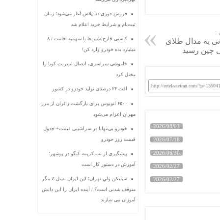
فروش فوری دنا پلاس آغاز می‌شود؛ زمان
ثبت‌نام و شرایط خرید اعلام شد
:
کاسبی خارج‌نشین‌ها با سهمیه اقامت / ۸
انی به مدال طلای
ی چین رسید
میلیارد بده خودرو وارد کن!
خاموشی سراسری، اتصال اینترنت کوبا را
مختل کرد
http://eetelaateiran.com/?p=13504
افت ۲۴ درصدی تولید خودرو در کشور
۶۵۰۰ اتوبوس برای بازگشت زائران از مرز
مهران اعزام می‌شود
2026/08/03
خودرو بی‌مهابا در سراشیبی قیمت+ جدول
2026/07/18
قیمت روز خودرو
2026/06/30
پیشگیری از تب کریمه کنگو در بوشهر؛
آموزش در دستور کار است
2026/02/27
سیلیکن ولیِ تهران؛ این ایران نسل Z مگر
2026/02/27
متوقف شدنی است؟ / آینده ایران را این دانش
آموزان می سازند