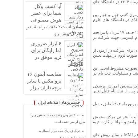
پزشکی و سی و نهمین آزمون دانشنامه فوق تخصصی پزشکی در روز پنجشنبه ۶ شهریورماه ۱۴۰۴ در دانشگاه های
آیا کسب وکار
شما برای عصر
زمون کتبی چهل و چهارمین
غذی در دانشگاه های علوم
هوش مصنوعی
آماده است؟ نقشه راه بقا در
با اعلام مرکز سنجش آموزش پزشکی، کلیه داوطلبان واجد شرایط می توانند تا ساعت ۲۴ جمعه ۱۷ مرداد با مراجعه
بحران پیش رو
ی به نشانی sanjeshp.ir نسبت به ثبت نام اینترنتی جهت شرکت در
۶ ابزار ضروری
اما رایگان برای
ودن برای شرکت در آزمون از
و در صورت لزوم در مهلت تعیین
ترید موفق در
فارکس
رد بصورت مشروط است. این
شد و مسئولیت ثبت نام در
مقایسه آیفون ۱۶
پرو مکس با سایر
 مرکز سنجش آموزش پزشکی
پرچمداران بازار
س از ثبت نام قابل تغییر
جدیدترین‌های اطلاعات ایران
آزمون شفاهی آزمون های دانشنامه تخصصی و فوق تخصصی پزشکی از تاریخ ۱۵ تا ۱۹ شهریورماه ۱۴۰۴ طبق جدول
۳۰۰۰ اتوبوس وعده داده شده هنوز وارد
در تاریخ های ۴ و ۵ شهریورماه ۱۴۰۴ از طریق سایت اینترنتی مرکز سنجش
پرینتی واضح و خوانا از کارت تهیه
طرح اربعین نشده است
تونل زیارباغ جاده هراز امسال به
آزمون های شفاهی دانشنامه تخصصی و فوق تخصصی به صورت KFP ٫ PMP ٫ OSCE ٫ MMI و سایر روش های
بهره‌برداری می‌رسد