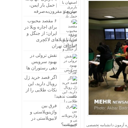
| حمل بار ایمن،
سریع و مقرون‌به‌صرفه
۶ مقصد محبوب
برای اجاره ویلا در
ایران؛ از جنگل و
دریا تا ویلاهای لاکچری
اطراف تهران
نقش ترولی در
بهبود سرویس
دهی رستوران ها
اگر قصد خرید ژل
رویال دارید، این
نکات طلایی را از
دست ندهید!
فرق بین
واژینوپلاستی و
لابیوپلاستی در
چیست؟
وره آزمون دانشنامه تخصصی