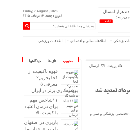
اده هراز امسال
Friday, 7 August , 2026
 می‌رسد
امروز : جمعه, ۱۶ مرداد , ۱۴۰۵
ادامه ...
عات پزشکی
اطلاعات مالی و اقتصادی
اطلاعات ورزشی
محبوب
تازه‌ها
دیدگاهها
پرینت
ارسال
قهوه باکیفیت از
کجا بخریم؟
معرفی ۵
برشته‌کاری برتر در ایران
۱۱شاخص مهم
برای درمان اعتیاد
با کیفیت بالا
امه تخصصی پزشکی و سی و
باربری در اصفهان
با باربری جهان‌نما