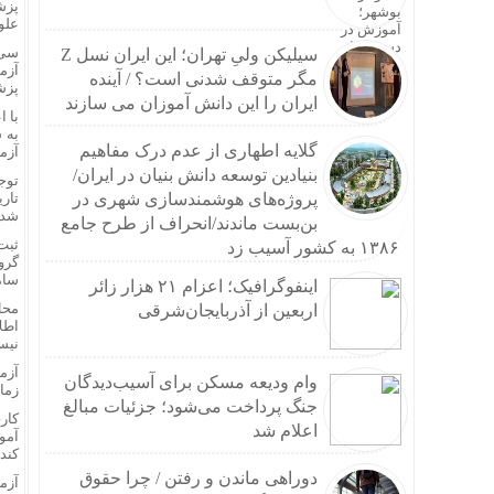
علو
سی 
سیلیکن ولیِ تهران؛ این ایران نسل Z
آزم
مگر متوقف شدنی است؟ / آینده
پزش
ایران را این دانش آموزان می سازند
گلایه اطهاری از عدم درک مفاهیم
آزم
بنیادین توسعه دانش بنیان در ایران/
توج
پروژه‌های هوشمندسازی شهری در
شده
بن‌بست ماندند/انحراف از طرح جامع
ثبت
۱۳۸۶ به کشور آسیب زد
گرو
سام
اینفوگرافیک؛ اعزام ۲۱ هزار زائر
محل
اربعین از آذربایجان‌شرقی
اطل
نیس
وام ودیعه مسکن برای آسیب‌دیدگان
زمان
جنگ پرداخت می‌شود؛ جزئیات مبالغ
اعلام شد
کند 
دوراهی ماندن و رفتن / چرا حقوق