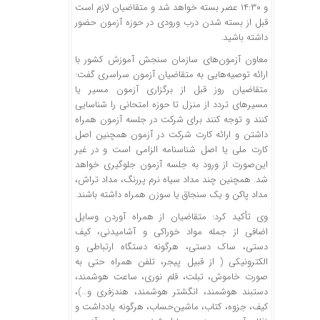
و ۱۴:۳۰ عصر بسته خواهد شد و متقاضیان لازم است
قبل از بسته شدن درب ورودی در حوزه آزمون حضور
داشته باشید.
معاون آزمون‌های سازمان سنجش آموزش کشور با
ارائه توصیه‌هایی به متقاضیان آزمون سراسری گفت:
متقاضیان روز قبل از برگزاری آزمون مسیر یا
مسیرهای تردد از منزل تا حوزه امتحانی را شناسایی
کنند و توجه کنند برای شرکت در جلسه آزمون همراه
داشتن و ارائه کارت شرکت در آزمون همچنین اصل
کارت ملی یا اصل شناسنامه الزامی است و در غیر
این‌صورت از ورود به جلسه آزمون جلوگیری خواهد
شد. همچنین چند مداد سیاه نرم پررنگ، مداد تراش،
مداد پاکن و یک سنجاق یا سوزن همراه داشته‌ باشند.
وی تأکید کرد: متقاضیان از همراه آوردن وسایل
اضافی از جمله مواد خوراکی و آشامیدنی، کیف
دستی، ساک دستی، هرگونه دستگاه ارتباطی و
الکترونیکی ( از قبیل پیجر، تلفن همراه حتی به
صورت خاموش، تبلت، قلم نوری، ساعت هوشمند،
دستبند هوشمند، انگشتر هوشمند، هندزفری و…)،
کیف، جزوه، کتاب، ماشین‌حساب، هرگونه یادداشت و