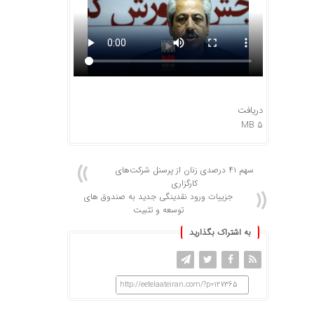
دریافت
۵ MB
سهم ۴۱ درصدی زنان از پرسنل شرکت‌های
کارگزاری
جزییات ورود نقدینگی جدید به صندوق های
توسعه و تثبیت
به اشتراک بگذارید
http://eetelaateiran.com/?p=127365