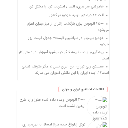
خاموشی سراسری، اتصال اینترنت کوبا را مختل کرد
افت ۲۴ درصدی تولید خودرو در کشور
۶۵۰۰ اتوبوس برای بازگشت زائران از مرز مهران اعزام
می‌شود
خودرو بی‌مهابا در سراشیبی قیمت+ جدول قیمت روز
خودرو
پیشگیری از تب کریمه کنگو در بوشهر؛ آموزش در دستور کار
است
سیلیکن ولیِ تهران؛ این ایران نسل Z مگر متوقف شدنی
است؟ / آینده ایران را این دانش آموزان می سازند
اطلاعات لحظه‌ای ایران و جهان
۳۰۰۰ اتوبوس وعده داده شده هنوز وارد طرح
اربعین نشده است
تونل زیارباغ جاده هراز امسال به بهره‌برداری