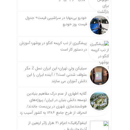
خودرو بی‌مهابا در سراشیبی قیمت+ جدول
قیمت روز خودرو
پیشگیری از تب کریمه کنگو در بوشهر؛ آموزش
در دستور کار است
سیلیکن ولیِ تهران؛ این ایران نسل Z مگر
متوقف شدنی است؟ / آینده ایران را این
دانش آموزان می سازند
گلایه اطهاری از عدم درک مفاهیم بنیادین
توسعه دانش بنیان در ایران/ پروژه‌های
هوشمندسازی شهری در بن‌بست ماندند/
انحراف از طرح جامع ۱۳۸۶ به کشور آسیب زد
اینفوگرافیک؛ اعزام ۲۱ هزار زائر اربعین از
آذربایجان‌شرقی