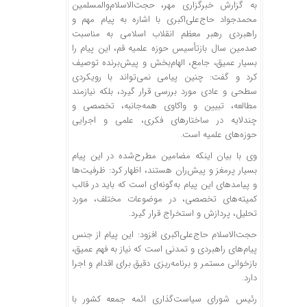
به گزارش خبرگزاری مهر، حجت‌الاسلام‌والمسلمین
محمدجواد حاج‌علی‌اکبری با اشاره به پیام مهم و
راهبردی رهبر معظم انقلاب اسلامی به مناسبت
صدمین سال بازتأسیس حوزه علمیه قم، این پیام را
بسیار عمیق، جامع، الهام‌بخش و پیش‌برنده توصیف
کرد و گفت: چنین پیامی نمی‌تواند با رویکردی
سطحی و عادی مورد بررسی قرار گیرد، بلکه نیازمند
مطالعه، تبیین و واکاوی همه‌جانبه، تخصصی و
چندلایه در ساختارهای فکری، علمی و اجرایی
حوزه‌های علمیه است.
وی با بیان اینکه مضامین مطرح‌شده در این پیام
بسیار پرمغز و پیش‌ران هستند، اظهار کرد: ظرفیت‌ها
و پیامدهای این پیام به‌گونه‌ای است که باید در قالب
کمیته‌های تخصصی، در موضوعات مختلف، مورد
تحلیل، پردازش و استخراج قرار گیرد.
حجت‌الاسلام حاج‌علی‌اکبری افزود: این پیام از جنس
پیام‌های راهبردی و تمدنی است که نیاز به فهم عمیق،
بازخوانی مستمر و برنامه‌ریزی دقیق برای اقدام و اجرا
دارد.
رئیس شورای سیاست‌گذاری ائمه جمعه کشور با