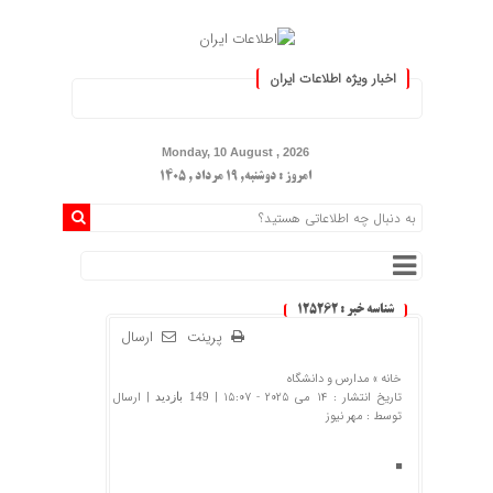
اخبار ویژه اطلاعات ایران
نید :.
Monday, 10 August , 2026
امروز : دوشنبه, ۱۹ مرداد , ۱۴۰۵
شناسه خبر : 125262
پرینت
ارسال
خانه »
مدارس و دانشگاه
تاریخ انتشار : 14 می 2025 - 15:07 |
| ارسال
149 بازدید
توسط :
مهر نیوز