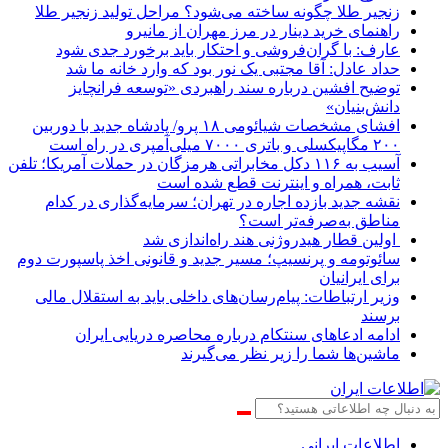
زنجیر طلا چگونه ساخته می‌شود؟ مراحل تولید زنجیر طلا
راهنمای خرید دینار در مرز مهران از مانیرو
عارف: با گران‌فروشی و احتکار باید برخورد جدی شود
حداد عادل: آقا مجتبی یک نور بود که وارد خانه ما شد
توضیح افشین درباره سند راهبردی «توسعه فرانچایز
دانش‌بنیان»
افشای مشخصات شیائومی ۱۸ پرو/ پادشاه جدید با دوربین
۲۰۰ مگاپیکسلی و باتری ۷۰۰۰ میلی‌آمپری در راه است
آسیب به ۱۱۶ دکل مخابراتی هرمزگان در حملات آمریکا؛ تلفن
ثابت، همراه و اینترنت ‌قطع شده است
نقشه جدید بازده اجاره در تهران؛ سرمایه‌گذاری در کدام
مناطق به‌صرفه‌تر است؟
اولین قطار هیدروژنی هند راه‌اندازی شد
سائوتومه و پرنسیپ؛ مسیر جدید و قانونی اخذ پاسپورت دوم
برای ایرانیان
وزیر ارتباطات: پیام‌رسان‌های داخلی باید به استقلال مالی
برسند
ادامه ادعاهای سنتکام درباره محاصره دریایی ایران
ماشین‌ها شما را زیر نظر می‌گیرند
اطلاعات‌ ‎ایرانی