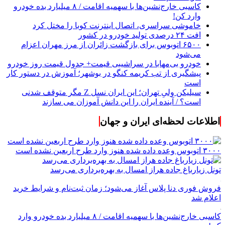
کاسبی خارج‌نشین‌ها با سهمیه اقامت / ۸ میلیارد بده خودرو
وارد کن!
خاموشی سراسری، اتصال اینترنت کوبا را مختل کرد
افت ۲۴ درصدی تولید خودرو در کشور
۶۵۰۰ اتوبوس برای بازگشت زائران از مرز مهران اعزام
می‌شود
خودرو بی‌مهابا در سراشیبی قیمت+ جدول قیمت روز خودرو
پیشگیری از تب کریمه کنگو در بوشهر؛ آموزش در دستور کار
است
سیلیکن ولیِ تهران؛ این ایران نسل Z مگر متوقف شدنی
است؟ / آینده ایران را این دانش آموزان می سازند
اطلاعات لحظه‌ای ایران و جهان
۳۰۰۰ اتوبوس وعده داده شده هنوز وارد طرح اربعین نشده است
تونل زیارباغ جاده هراز امسال به بهره‌برداری می‌رسد
فروش فوری دنا پلاس آغاز می‌شود؛ زمان ثبت‌نام و شرایط خرید
اعلام شد
کاسبی خارج‌نشین‌ها با سهمیه اقامت / ۸ میلیارد بده خودرو وارد