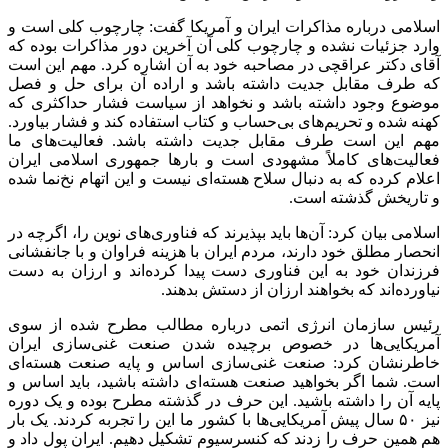
اسلامی درباره مذاکرات ایران و آمریکا گفت: چارچوب کلی است و
وارد جزئیات نشده و چارچوب کلی آن آخرین دور مذاکرات بوده که
آقای دکتر عراقچی در مصاحبه خود به آن اشاره کرد. مهم این است
که طرف مقابل جدیت داشته باشد و اراده آن برای حل و فصل
موضوع وجود داشته باشد و نخواهد از سیاست فشار حداکثری که
کهنه شده و تحریم‌های بی‌حساب و کتاب استفاده کند و فشار بیاورد.
مهم این است طرف مقابل جدیت داشته باشد. فعالیت‌های ما
فعالیت‌های کاملاً مشهودی است و بارها جمهوری اسلامی ایران
اعلام کرده که به دنبال سلاح هسته‌ای نیست و این اتهام نخ‌نما شده
و تاریخش گذشته است.
اسلامی بیان کرد: آن‌ها باید بپذیرند که فناوری‌های نوین را، اگرچه در
انحصار مطلق خود دارند، مردم ایران با هزینه فراوان و با جانفشانی
فرزندان خود به این فناوری دست پیدا کرده‌اند و ارزان به دست
نیاورده‌اند که بخواهند ارزان از دستش بدهند.
رئیس سازمان انرژی اتمی درباره مطالب مطرح شده از سوی
آمریکایی‌ها در خصوص برچیده شدن صنعت غنی‌سازی ایران
خاطرنشان کرد: صنعت غنی‌سازی اساس و پایه صنعت هسته‌ای
است. شما اگر بخواهید صنعت هسته‌ای داشته باشید، باید اساس و
پایه آن را داشته باشید. این حرف در گذشته مطرح بوده و یک دوره
نیز ۵۰ سال پیش آمریکایی‌ها با کشور ما این را تجربه کردند. یک بار
هم همین حرف را زدند که کنسرسیوم تشکیل دهیم. ایران پول داد و