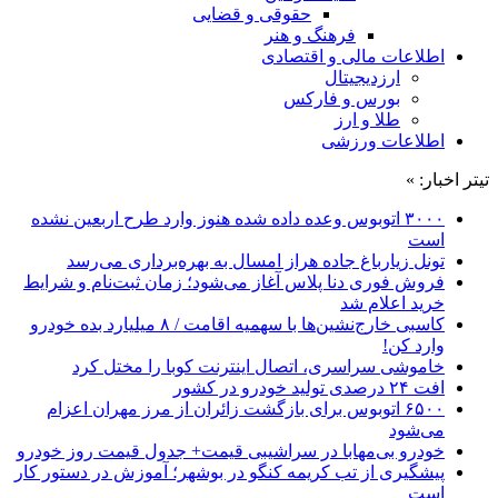
حقوقی و قضایی
فرهنگ و هنر
اطلاعات مالی و اقتصادی
ارزدیجیتال
بورس و فارکس
طلا و ارز
اطلاعات ورزشی
تیتر اخبار: »
۳۰۰۰ اتوبوس وعده داده شده هنوز وارد طرح اربعین نشده
است
تونل زیارباغ جاده هراز امسال به بهره‌برداری می‌رسد
فروش فوری دنا پلاس آغاز می‌شود؛ زمان ثبت‌نام و شرایط
خرید اعلام شد
کاسبی خارج‌نشین‌ها با سهمیه اقامت / ۸ میلیارد بده خودرو
وارد کن!
خاموشی سراسری، اتصال اینترنت کوبا را مختل کرد
افت ۲۴ درصدی تولید خودرو در کشور
۶۵۰۰ اتوبوس برای بازگشت زائران از مرز مهران اعزام
می‌شود
خودرو بی‌مهابا در سراشیبی قیمت+ جدول قیمت روز خودرو
پیشگیری از تب کریمه کنگو در بوشهر؛ آموزش در دستور کار
است