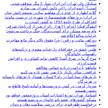
سیلیکن ولیِ تهران؛ این ایران نسل Z مگر متوقف شدنی
است؟ / آینده ایران را این دانش آموزان می سازند
گلایه اطهاری از عدم درک مفاهیم بنیادین توسعه دانش بنیان
در ایران/ پروژه‌های هوشمندسازی شهری در بن‌بست ماندند/
انحراف از طرح جامع ۱۳۸۶ به کشور آسیب زد
اینفوگرافیک؛ اعزام ۲۱ هزار زائر اربعین از آذربایجان‌شرقی
وام ودیعه مسکن برای آسیب‌دیدگان جنگ پرداخت می‌شود؛
جزئیات مبالغ اعلام شد
دوراهی ماندن و رفتن / چرا حقوق بالاتر دیگر مانع مهاجرت
نیست؟
طنین عشق در جغرافیای دل/حیات معنوی و برنامه‌های
راهپیمایی جاماندگان
موج گرما در شرق آسیا؛ کاهش تولید کشاورزی و افزایش
قیمت انرژی
نتانیاهو: با ترامپ درباره حماس مخالفم
عراقچی: سالی یک‌بار با اربعین نفس تازه می‌کنیم
بارش‌های سیل‌آسا در راه ۳ استان؛ هشدار بارش‌های تابستانه
در هرمزگان
سردار کرمی: در کمین تروریست‌ها و آماده پاسخ قاطع به
دشمن هستیم
استاندار تهران: توزیع اعتبارات استان پروژه‌محور خواهد بود
مسکو: کشورهای عضو ناتو حامیان تروریسم هستند
درخواست ظفرقندی برای بررسی سلامت دهان و دندان