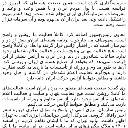
سرمایه‌گذاری کرده است. همین صنعت هسته‌ای که امروز در
فرانسه هست، با پول مردم ایران و با همین وعده و وعید و
مفروضات، سرمایه‌گذاری ایران انجام شده است. آن‌ها کنسرسیوم
را تشکیل دادند، ولی بعد ایران از آن بی‌بهره بوده و آن سرمایه نیز از
دست رفته است.
معاون رئیس‌جمهور اضافه کرد: کاملاً فعالیت‌ ما روشن و واضح
است. سی‌پی‌اف ما، چارچوب برنامه هسته‌ای ایران، بیش از دو و
نیم سال است که در اختیار آژانس قرار گرفته و ابعاد آن کاملاً واضح
است. هیچ فعالیت پنهانی و هیچ سایت و فعالیت‌اعلام نشده‌ای وجود
ندارد. ساعات شبانه‌روز در دنیا و در ایران به آژانس بیشتر از این
فرصت نمی‌دهد که بخواهد از صنایع هسته‌ای ایران بازرسی کند.
آن‌ها به طور مداوم و روزانه از تأسیسات ما بازدید می‌کنند، نظارت
دارند و هیچ‌گونه فعالیت اعلام نشده‌ای در گذشته و حال وجود
نداشته و مطابق ضوابط آژانس حرکت ایران ادامه دارد.
وی گفت: صنعت هسته‌ای متعلق به مردم ایران است. فعالیت‌های
ما کاملا روشن است. هیچ فعالیت پنهان و سایت و فعالیت اعلام
نشده‌ای به آژانس وجود ندارد. آژانس مداوم و روزانه از تاسیسات
بازدید می‌کنند و مطابق ضوابط آژانس حرکت می‌کنیم.
رئیس سازمان انرژی اتمی در پاسخ به سؤال دیگری درباره سفر
اخیر رافائل گروسی مدیرکل آژانس بین‌المللی انرژی اتمی به تهران
اظهار داشت: بیانیه تهران که ما با ایشان تفاهم کردیم در اسفند
۱۴۰۱ و ملاک پیگیری‌های ما این بیانیه است. در این بیانیه، ما با یک