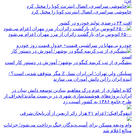
کن!
خاموشی سراسری، اتصال اینترنت کوبا را مختل کرد
افت ۲۴ درصدی تولید خودرو در کشور
۶۵۰۰ اتوبوس برای بازگشت زائران از مرز مهران اعزام می‌شود
خودرو بی‌مهابا در سراشیبی قیمت+ جدول قیمت روز خودرو
پیشگیری از تب کریمه کنگو در بوشهر؛ آموزش در دستور کار است
سیلیکن ولیِ تهران؛ این ایران نسل Z مگر متوقف شدنی است؟ /
آینده ایران را این دانش آموزان می سازند
گلایه اطهاری از عدم درک مفاهیم بنیادین توسعه دانش بنیان در
ایران/ پروژه‌های هوشمندسازی شهری در بن‌بست ماندند/انحراف از
طرح جامع ۱۳۸۶ به کشور آسیب زد
اینفوگرافیک؛ اعزام ۲۱ هزار زائر اربعین از آذربایجان‌شرقی
وام ودیعه مسکن برای آسیب‌دیدگان جنگ پرداخت می‌شود؛ جزئیات
مبالغ اعلام شد