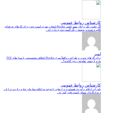
کارشناس روابط عمومی
اگر دقت رنگ برایتان مهم باشد، ProArt انتخاب بهتری است چون برای کارهای حرفه‌ای
کالیبره شده و پوشش رنگ گسترده‌تری دارد. ام...
امیر
برای کارهای تدوین و طراحی، واقعاً سری ProArt اختلاف محسوسی با مدل‌های TUF
داره یا بیشتر تفاوتش روی کاغذه؟...
کارشناس روابط عمومی
بله، این ارقام برآوردی هستند و نرخ نهایی با توجه به اعلام سازمان حج و زیارت، نرخ ارز
و نوع کاروان ممکن است تغییر کند. به...