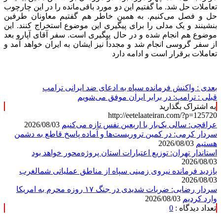
تعاملات حل شد. ما گفتیم این دو مورد باقی‌مانده را در این چارچوب
حل و فصل می‌کنیم. به همین خاطر هم گفتیم معاونان طرفین
بنشینند و یک مدلی را برای پیگیری این موضوع استخراج کنند. این
موضوع هم انجام شده و در حال پیگیری است. سفر آقای آپارو بعد
از سفر گروسی انجام شد و مجدداً نیز ایشان به ایران خواهد آمد و
تعاملات برقرار است و ادامه دارد
بعدی :
واکنش فرمانده سپاه به ادعای ضد ایرانی ترامپ
قبلی :
ترامپ: در برابر ایران موفق می‌شویم
به اشتراک بگذارید
http://eetelaateiran.com/?p=125720
عراقچی: سالی یک‌بار با اربعین نفس تازه می‌کنیم
2026/08/03
سردار کرمی: در کمین تروریست‌ها و آماده پاسخ قاطع به دشمن
هستیم
2026/08/03
استاندار تهران: توزیع اعتبارات استان پروژه‌محور خواهد بود
2026/08/03
بازدید فرمانده نیروی زمینی سپاه از مناطق عملیاتی شمالغرب
2026/08/03
سردار رضایی: ضربات شدیدی در جنگ ۱۷ روزه محرم به امریکا
وارد کردیم
2026/08/03
تعداد دیدگاه :
0