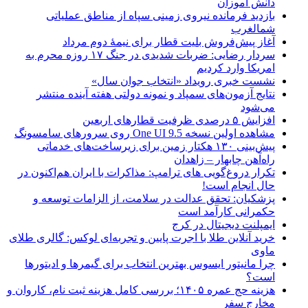
دانش آموزان
بازدید فرمانده نیروی زمینی سپاه از مناطق عملیاتی
شمالغرب
آغاز پیش‌فروش بلیت قطار برای نیمۀ دوم مرداد
سردار رضایی: ضربات شدیدی در جنگ ۱۷ روزه محرم به
امریکا وارد کردیم
نشست خبری رویداد «انتخاب جوان سال»
نتایج آزمون‌های سمپاد و نمونه دولتی هفته آینده منتشر
می‌شود
افزایش ۵ درصدی ظرفیت قطارهای اربعین
مشاهده اولین نسخه One UI 9.5 روی سرورهای سامسونگ
پیش‌بینی ۱۳۰ هکتار زمین برای زیرساخت‌های خدماتی
راه‌آهن چابهار – زاهدان
تکرار دروغ‌گویی های ترامپ: مذاکرات با ایران هم‌اکنون در
حال انجام است!
پزشکیان: تحقق عدالت در سلامت، از الزامات توسعه و
حکمرانی کارآمد است
ایمپلنت دیجیتال در کرج
خرید آنلاین طلا با اجرت پایین و تجربه‌ای لوکس: گالری طلای
ماوی
چرا مانیتور ایسوس بهترین انتخاب برای گیمرها و ادیتورها
است؟
هزینه حج عمره ۱۴۰۵؛ بررسی کامل هزینه ثبت نام، کاروان و
مخارج سفر