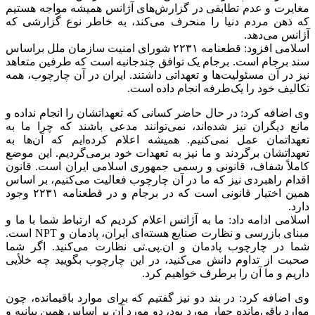
مغایرت و عدم تطابقی در گزارش‌های آژانس همیشه مواجه‌ هستیم
که ذهن مردم دنیا را منحرف می‌کند، به خاطر نوع گزارشی که
آژانس می‌دهد.
اسلامی افزود: قطعنامه ۲۲۳۱ شورای امنیت سازمان ملل براساس
سند برجام است. برجام یک توافق چندجانبه است که طرفین متعاهد
نیز در آن مسئولیت‌ها و تعهداتی داشتند. ایران در آن چارچوب، همه
تکالیف خود را یک‌طرفه انجام داده است.
وی اضافه کرد: در حال حاضر کسانی که تعهداتشان را انجام نداده و
مانع دیگران نیز شده‌اند، نمی‌توانند مدعی باشند که چرا ما به
تعهداتمان عمل نمی‌کنیم. همیشه اعلام کرده‌ایم که آن‌ها به
تعهداتشان برگردند و ما نیز به تعهدات خود برمی‌گردیم. این موضع
کاملاً شفاف، قانونی و رسمی جمهوری اسلامی ایران است. قانون
اقدام راهبردی نیز که ما در آن چارچوب فعالیت می‌کنیم، بر اساس
همین اختیار قانونی است که در برجام و در قطعنامه ۲۲۳۱ وجود
دارد.
اسلامی ادامه داد: ما به آژانس اعلام کردیم که ارتباط شما با ما و
مبنای بازرسی و نظارت صنایع هسته‌ای ایران، پادمان و NPT است.
شما در چارچوب پادمان و ان‌.پی‌.تی نظارت می‌کنید. اگر شما
صحبت از تداوم دانش می‌کنید، در این چارچوب بگویید چه خلأیی
داریم و ما آن را برطرف خواهیم کرد.
وی اضافه کرد: در بند دو نیز گفتیم که برای موارد باقیمانده، چون
موارد باقی‌مانده چهار مورد بود، دو مورد آن بر اساس همین بیانیه و