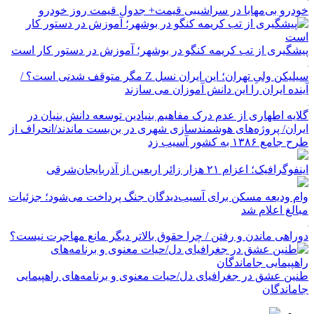
خودرو بی‌مهابا در سراشیبی قیمت+ جدول قیمت روز خودرو
پیشگیری از تب کریمه کنگو در بوشهر؛ آموزش در دستور کار است
سیلیکن ولیِ تهران؛ این ایران نسل Z مگر متوقف شدنی است؟ /
آینده ایران را این دانش آموزان می سازند
گلایه اطهاری از عدم درک مفاهیم بنیادین توسعه دانش بنیان در
ایران/ پروژه‌های هوشمندسازی شهری در بن‌بست ماندند/انحراف از
طرح جامع ۱۳۸۶ به کشور آسیب زد
اینفوگرافیک؛ اعزام ۲۱ هزار زائر اربعین از آذربایجان‌شرقی
وام ودیعه مسکن برای آسیب‌دیدگان جنگ پرداخت می‌شود؛ جزئیات
مبالغ اعلام شد
دوراهی ماندن و رفتن / چرا حقوق بالاتر دیگر مانع مهاجرت نیست؟
طنین عشق در جغرافیای دل/حیات معنوی و برنامه‌های راهپیمایی
جاماندگان