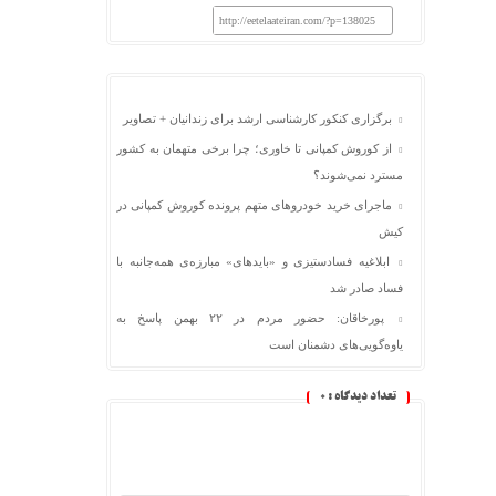
http://eetelaateiran.com/?p=138025
برگزاری کنکور کارشناسی ارشد برای زندانیان + تصاویر
از کوروش کمپانی تا خاوری؛ چرا برخی متهمان به کشور
مسترد نمی‌شوند؟
ماجرای خرید خودروهای متهم پرونده کوروش کمپانی در
کیش
ابلاغیه فسادستیزی و «بایدهای» مبارزه‌ی همه‌جانبه با
فساد صادر شد
پورخاقان: حضور مردم در ۲۲ بهمن پاسخ به
یاوه‌گویی‌های دشمنان است
تعداد دیدگاه :
0