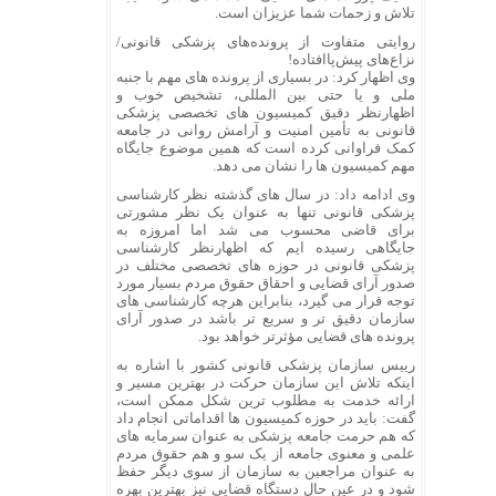
تلاش و زحمات شما عزیزان است.
روایتی متفاوت از پرونده‌های پزشکی قانونی/
نزاع‌های پیش‌پاافتاده!
وی اظهار کرد: در بسیاری از پرونده های مهم با جنبه
ملی و یا حتی بین المللی، تشخیص خوب و
اظهارنظر دقیق کمیسیون های تخصصی پزشکی
قانونی به تأمین امنیت و آرامش روانی در جامعه
کمک فراوانی کرده است که همین موضوع جایگاه
مهم کمیسیون ها را نشان می دهد.
وی ادامه داد: در سال های گذشته نظر کارشناسی
پزشکی قانونی تنها به عنوان یک نظر مشورتی
برای قاضی محسوب می شد اما امروزه به
جایگاهی رسیده ایم که اظهارنظر کارشناسی
پزشکی قانونی در حوزه های تخصصی مختلف در
صدور آرای قضایی و احقاق حقوق مردم بسیار مورد
توجه قرار می گیرد، بنابراین هرچه کارشناسی های
سازمان دقیق تر و سریع تر باشد در صدور آرای
پرونده های قضایی مؤثرتر خواهد بود.
رییس سازمان پزشکی قانونی کشور با اشاره به
اینکه تلاش این سازمان حرکت در بهترین مسیر و
ارائه خدمت به مطلوب ترین شکل ممکن است،
گفت: باید در حوزه کمیسیون ها اقداماتی انجام داد
که هم حرمت جامعه پزشکی به عنوان سرمایه های
علمی و معنوی جامعه از یک سو و هم حقوق مردم
به عنوان مراجعین به سازمان از سوی دیگر حفظ
شود و در عین حال دستگاه قضایی نیز بهترین بهره