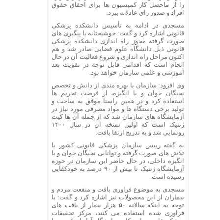
را از ماحصل کار کمیسیون ها برای احقاق حقوق
افراد و صدور رای عادلانه ببرد.
مسجدی در ادامه به تأسیس دانشکده پزشکی
قانونی اشاره کرد و گفت: خوشبختانه با پیگیری های
صورت گرفته مجوز راه اندازی دانشکده پزشکی
قانونی ذیل دانشگاه علوم قضایی صادر شد و هم
اکنون مراحل راه اندازی و شروع فعالیت آن در حال
انجام است که اقدامی قابل توجه در تقویت بعد
آموزشی و علمی سازمان خواهد بود.
وی افزود: سازمان با بهره مندی از دانش و تخصص
نخبگان جوان و با انگیزه، از فرصت تحریم ها
استفاده کرد و در همین راستا موفق به ساخت و
تولید برخی دستگاه ها و مواد مصرفی مورد نیاز در
آزمایشگاه های سازمان شد که از جمله آن ها کیت
ژنتیک است که اولین نسخه آن در سال ۱۴۰۰
رونمایی شد و به تدریج ارتقا یافت.
به گفته رییس سازمان پزشکی قانونی کشور با
تلاش های صورت گرفته و توانایی نخبگان جوان و با
انگیزه داخلی، در حال حاضر این سازمان در حوزه
آزمایشگاه ژنتیک تا بیش از ۹۰ درصد به خودکفایی
رسیده است.
مسجدی به موضوع فراوری بافت و منفعت مردم و
بیماران از این محصولات نیز اشاره کرد و گفت: با
توجه به اینکه سالانه ۵۰ هزار بیمار از بافت های
فراوری شده استفاده می کنند، مرکز تحقیقات