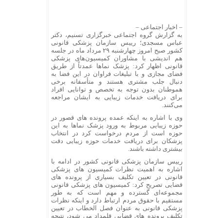
– اخبار اجتماعی –
به گزارش گروه اجتماعی خبرگزاری تسنیم، دکتر
عباس مسجدی؛ رییس سازمان پزشکی قانونی
کشور صبح امروز چهارشنبه ۲۹ مرداد ماه در جلسه
هم اندیشی با مشاوران کمیسیون‌های پزشکی
قانونی اظهار کرد: پزشک نماها عمدتاً از طریق
فضای مجازی و با تبلیغات فراوان در این فضا به
دنبال جلب مشتری هستند و متأسفانه برخی
هموطنان بدون توجه به تخصص و توانایی افراد
برای دریافت خدمات زیبایی به ایشان مراجعه
می‌کنند.
وی با اشاره به اینکه عمده پرونده های قصور در
حوزه زیبایی مربوط به ورود پزشک نماها به این
حوزه است از مردم درخواست کرد در انتخاب
پزشکان برای دریافت خدمات حوزه زیبایی دقت
بیشتری داشته باشند.
رییس سازمان پزشکی قانونی کشور در ادامه با
اشاره به اهمیت نظرات کمیسیون های پزشکی
قانونی در تعیین تکلیف بسیاری از پرونده های
قضایی تصریح کرد: کمیسیون های پزشکی قانونی
مجموعه‌ای گسترده و مهم است که به طور
مستقیم با حقوق مردم ارتباط دارد و اینکه نظرات
پزشکی قانونی به عنوان فصل الخطاب در تعیین
تکلیف پرونده های قضایی قلمداد می شود، نتیجه