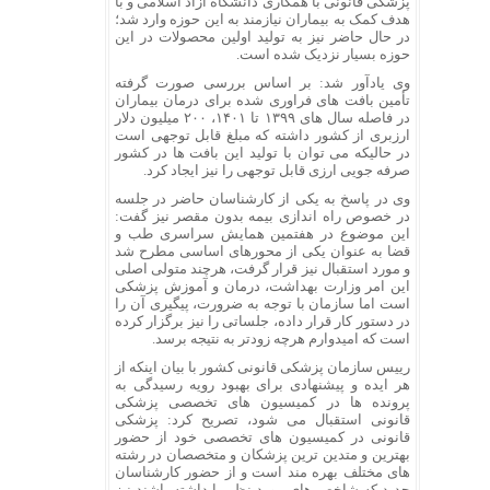
پزشکی قانونی با همکاری دانشگاه آزاد اسلامی و با
هدف کمک به بیماران نیازمند به این حوزه وارد شد؛
در حال حاضر نیز به تولید اولین محصولات در این
حوزه بسیار نزدیک شده است.
وی یادآور شد: بر اساس بررسی صورت گرفته
تأمین بافت های فراوری شده برای درمان بیماران
در فاصله سال های ۱۳۹۹ تا ۱۴۰۱، ۲۰۰ میلیون دلار
ارزبری از کشور داشته که مبلغ قابل توجهی است
در حالیکه می توان با تولید این بافت ها در کشور
صرفه جویی ارزی قابل توجهی را نیز ایجاد کرد.
وی در پاسخ به یکی از کارشناسان حاضر در جلسه
در خصوص راه اندازی بیمه بدون مقصر نیز گفت:
این موضوع در هفتمین همایش سراسری طب و
قضا به عنوان یکی از محورهای اساسی مطرح شد
و مورد استقبال نیز قرار گرفت، هرچند متولی اصلی
این امر وزارت بهداشت، درمان و آموزش پزشکی
است اما سازمان با توجه به ضرورت، پیگیری آن را
در دستور کار قرار داده، جلساتی را نیز برگزار کرده
است که امیدوارم هرچه زودتر به نتیجه برسد.
رییس سازمان پزشکی قانونی کشور با بیان اینکه از
هر ایده و پیشنهادی برای بهبود رویه رسیدگی به
پرونده ها در کمیسیون های تخصصی پزشکی
قانونی استقبال می شود، تصریح کرد: پزشکی
قانونی در کمیسیون های تخصصی خود از حضور
بهترین و متدین ترین پزشکان و متخصصان در رشته
های مختلف بهره مند است و از حضور کارشناسان
جدید که شاخص های مورد نظر را داشته باشند نیز