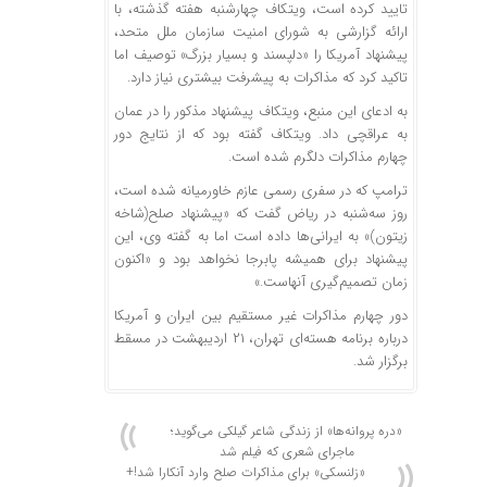
تایید کرده است، ویتکاف چهارشنبه هفته گذشته، با
ارائه گزارشی به شورای امنیت سازمان ملل متحد،
پیشنهاد آمریکا را «دلپسند و بسیار بزرگ» توصیف اما
تاکید کرد که مذاکرات به پیشرفت بیشتری نیاز دارد.
به ادعای این منبع، ویتکاف پیشنهاد مذکور را در عمان
به عراقچی داد. ویتکاف گفته بود که از نتایج دور
چهارم مذاکرات دلگرم شده است.
ترامپ که در سفری رسمی عازم خاورمیانه شده است،
روز سه‌شنبه در ریاض گفت که «پیشنهاد صلح(شاخه
زیتون)» به ایرانی‌ها داده است اما به گفته وی، این
پیشنهاد برای همیشه پابرجا نخواهد بود و «اکنون
زمان تصمیم‌گیری آنهاست.»
دور چهارم مذاکرات غیر مستقیم بین ایران و آمریکا
درباره برنامه هسته‌ای تهران، ۲۱ اردیبهشت در مسقط
برگزار شد.
«دره پروانه‌ها» از زندگی شاعر گیلکی می‌گوید؛
ماجرای شعری که فیلم شد
«زلنسکی» برای مذاکرات صلح وارد آنکارا شد!+