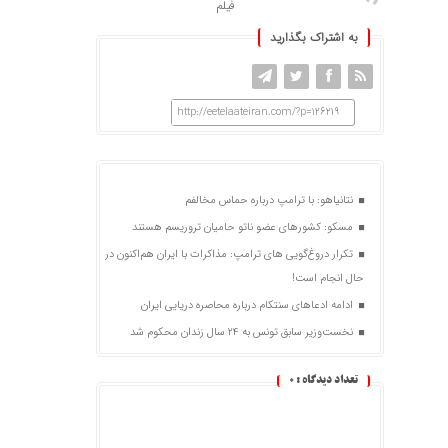
فیلم
به اشتراک بگذارید
http://eetelaateiran.com/?p=126219
نتانیاهو: با ترامپ درباره حماس مخالفم
مسکو: کشورهای عضو ناتو حامیان تروریسم هستند
تکرار دروغ‌گویی های ترامپ: مذاکرات با ایران هم‌اکنون در
حال انجام است!
ادامه ادعاهای سنتکام درباره محاصره دریایی ایران
نخست‌وزیر سابق تونس به ۲۴ سال زندان محکوم شد
تعداد دیدگاه :
0