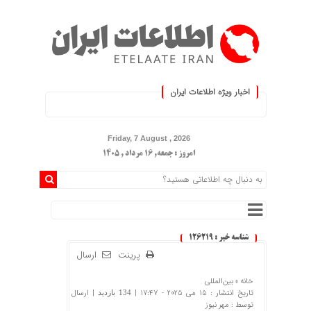
اخبار ویژه اطلاعات ایران
نید :.
Friday, 7 August , 2026
امروز : جمعه, ۱۶ مرداد , ۱۴۰۵
شناسه خبر : 126219
پرینت
ارسال
خانه »
بین‌المللی
تاریخ انتشار : 15 می 2025 - 17:47 |
| ارسال
134 بازدید
توسط :
مهر نیوز