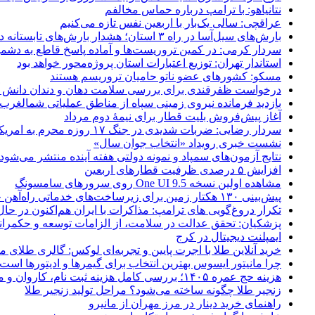
نتانیاهو: با ترامپ درباره حماس مخالفم
عراقچی: سالی یک‌بار با اربعین نفس تازه می‌کنیم
بارش‌های سیل‌آسا در راه ۳ استان؛ هشدار بارش‌های تابستانه در هرمزگان
سردار کرمی: در کمین تروریست‌ها و آماده پاسخ قاطع به دشم
استاندار تهران: توزیع اعتبارات استان پروژه‌محور خواهد بود
مسکو: کشورهای عضو ناتو حامیان تروریسم هستند
درخواست ظفرقندی برای بررسی سلامت دهان و دندان دانش آ
بازدید فرمانده نیروی زمینی سپاه از مناطق عملیاتی شمالغرب
آغاز پیش‌فروش بلیت قطار برای نیمۀ دوم مرداد
سردار رضایی: ضربات شدیدی در جنگ ۱۷ روزه محرم به امریکا وارد کردیم
نشست خبری رویداد «انتخاب جوان سال»
نتایج آزمون‌های سمپاد و نمونه دولتی هفته آینده منتشر می‌شود
افزایش ۵ درصدی ظرفیت قطارهای اربعین
مشاهده اولین نسخه One UI 9.5 روی سرورهای سامسونگ
پیش‌بینی ۱۳۰ هکتار زمین برای زیرساخت‌های خدماتی راه‌آهن چابهار – زاهدان
تکرار دروغ‌گویی های ترامپ: مذاکرات با ایران هم‌اکنون در حا
پزشکیان: تحقق عدالت در سلامت، از الزامات توسعه و حکمرا
ایمپلنت دیجیتال در کرج
خرید آنلاین طلا با اجرت پایین و تجربه‌ای لوکس: گالری طلای م
چرا مانیتور ایسوس بهترین انتخاب برای گیمرها و ادیتورها است
هزینه حج عمره ۱۴۰۵؛ بررسی کامل هزینه ثبت نام، کاروان و مخارج سفر
زنجیر طلا چگونه ساخته می‌شود؟ مراحل تولید زنجیر طلا
راهنمای خرید دینار در مرز مهران از مانیرو