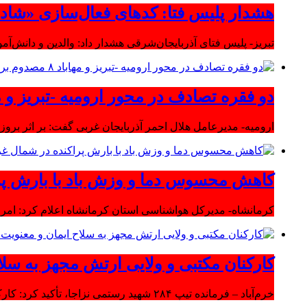
هشدار پلیس فتا: کدهای فعال‌سازی «شاد» ر
تبریز- پلیس فتای آذربایجان‌شرقی هشدار داد: والدین و دانش‌آ
دو فقره تصادف در محور ارومیه -تبریز و مهاباد ۸ مصدوم بر
ارومیه- مدیرعامل هلال احمر آذربایجان غربی گفت: بر اثر بروز دو سانحه 
کاهش محسوس دما و وزش باد با بارش پر
کرمانشاه- مدیرکل هواشناسی استان کرمانشاه اعلام کرد: امرو
کارکنان مکتبی و ولایی ارتش مجهز به سلا
خرم‌آباد – فرمانده تیپ ۲۸۴ شهید رستمی نزاجا، تأکید کرد: کارکنان مکتبی و ولایی ارتش مجهز به سلاح ایمان و معنویت هستند.