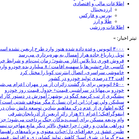
اطلاعات مالی و اقتصادی
ارزدیجیتال
بورس و فارکس
طلا و ارز
اطلاعات ورزشی
تیتر اخبار: »
۳۰۰۰ اتوبوس وعده داده شده هنوز وارد طرح اربعین نشده است
تونل زیارباغ جاده هراز امسال به بهره‌برداری می‌رسد
فروش فوری دنا پلاس آغاز می‌شود؛ زمان ثبت‌نام و شرایط خری
کاسبی خارج‌نشین‌ها با سهمیه اقامت / ۸ میلیارد بده خودرو وارد کن!
خاموشی سراسری، اتصال اینترنت کوبا را مختل کرد
افت ۲۴ درصدی تولید خودرو در کشور
۶۵۰۰ اتوبوس برای بازگشت زائران از مرز مهران اعزام می‌شود
خودرو بی‌مهابا در سراشیبی قیمت+ جدول قیمت روز خودرو
پیشگیری از تب کریمه کنگو در بوشهر؛ آموزش در دستور کار 
سیلیکن ولیِ تهران؛ این ایران نسل Z مگر متوقف شدنی است؟ / آینده ایران را این دانش آموزان می سازند
گلایه اطهاری از عدم درک مفاهیم بنیادین توسعه دانش بنیان در ایران/ 
اینفوگرافیک؛ اعزام ۲۱ هزار زائر اربعین از آذربایجان‌شرقی
وام ودیعه مسکن برای آسیب‌دیدگان جنگ پرداخت می‌شود؛ جزئی
دوراهی ماندن و رفتن / چرا حقوق بالاتر دیگر مانع مهاجرت نی
طنین عشق در جغرافیای دل/حیات معنوی و برنامه‌های راهپیمای
موج گرما در شرق آسیا؛ کاهش تولید کشاورزی و افزایش قیمت