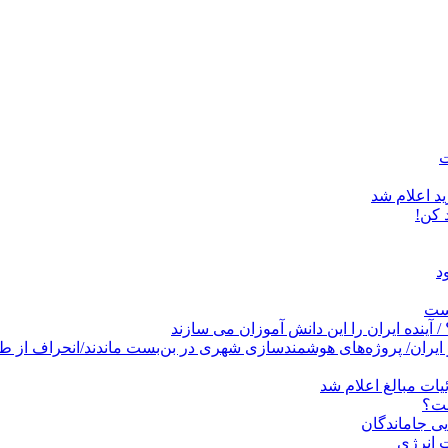
د اعلام شد
است
پروژه‌های هوشمندسازی شهری در بن‌بست ماندند/انحراف از طرح جامع ۱۳۸۶ به کشو
ات مبالغ اعلام شد
ست؟
ی جاماندگان
 انرژی