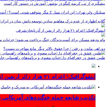
پیشگیری از تب کریمه کنگو در بوشهر؛ آموزش در دستور کار است
سیلیکن ولیِ تهران؛ این ایران نسل Z مگر متوقف شدنی است؟ / آینده ایران را این دانش آموزان می سازند
گلایه اطهاری از عدم درک مفاهیم بنیادین توسعه دانش بنیان در ایران/ پروژه‌
اینفوگرافیک؛ اعزام ۲۱ هزار زائر اربعین از آذربایجان‌شرقی
وام ودیعه مسکن برای آسیب‌دیدگان جنگ پرداخت می‌شود؛ جزئیات مب
دوراهی ماندن و رفتن / چرا حقوق بالاتر دیگر مانع مهاجرت نیست؟
طنین عشق در جغرافیای دل/حیات معنوی و برنامه‌های راهپیمایی جام
اینفوگرافیک؛ اعزام ۲۱ هزار زائر اربعین از آذربایجان‌شرقی
تکذیب شایعه حمله جنگنده‌های آمریکایی