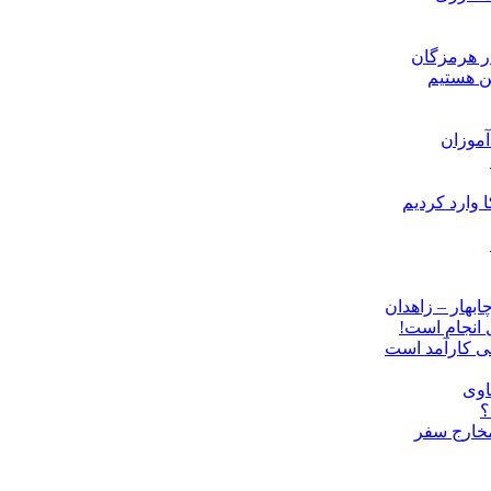
ن هستیم
موزان
ل انجام است!
نی کارآمد است
اوی
؟