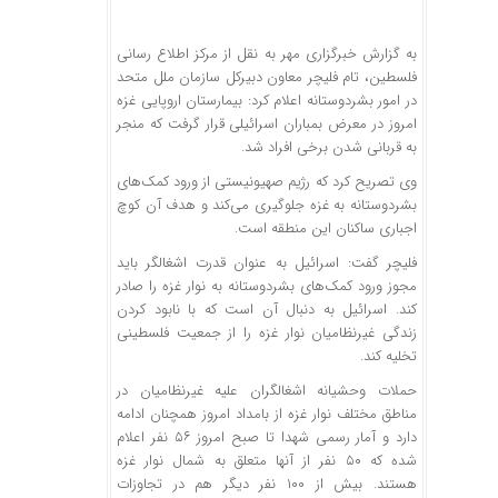
به گزارش خبرگزاری مهر به نقل از مرکز اطلاع رسانی
فلسطین، تام فلیچر معاون دبیرکل سازمان ملل متحد
در امور بشردوستانه اعلام کرد: بیمارستان اروپایی غزه
امروز در معرض بمباران اسرائیلی قرار گرفت که منجر
به قربانی شدن برخی افراد شد.
وی تصریح کرد که رژیم صهیونیستی از ورود کمک‌های
بشردوستانه به غزه جلوگیری می‌کند و هدف آن کوچ
اجباری ساکنان این منطقه است.
فلیچر گفت: اسرائیل به عنوان قدرت اشغالگر باید
مجوز ورود کمک‌های بشردوستانه به نوار غزه را صادر
کند. اسرائیل به دنبال آن است که با نابود کردن
زندگی غیرنظامیان نوار غزه را از جمعیت فلسطینی
تخلیه کند.
حملات وحشیانه اشغالگران علیه غیرنظامیان در
مناطق مختلف نوار غزه از بامداد امروز همچنان ادامه
دارد و آمار رسمی شهدا تا صبح امروز ۵۶ نفر اعلام
شده که ۵۰ نفر از آنها متعلق به شمال نوار غزه
هستند. بیش از ۱۰۰ نفر دیگر هم در تجاوزات