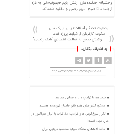
وحشیانه جنگنده‌های ارتش رژیم صهیونیستی به غزه
از بامداد تا صبح امروز زخمی و مفقود شده‌اند.
وضعیت «جنگل آسفالت» پس از یک سال
سکوت؛ کارگردان از شرایط پروژه گفت
واکنش پلیس به فعالیت اقتصادی “بابک زنجانی”
به اشتراک بگذارید
http://eetelaateiran.com/?p=125045
نتانیاهو: با ترامپ درباره حماس مخالفم
مسکو: کشورهای عضو ناتو حامیان تروریسم هستند
تکرار دروغ‌گویی های ترامپ: مذاکرات با ایران هم‌اکنون در
حال انجام است!
ادامه ادعاهای سنتکام درباره محاصره دریایی ایران