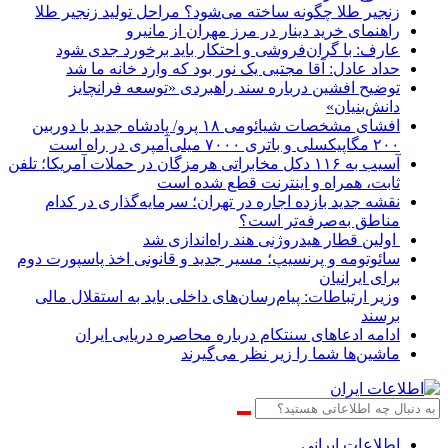
زنجیر طلا چگونه ساخته می‌شود؟ مراحل تولید زنجیر طلا
راهنمای خرید دینار در مرز مهران از مانیرو
عارف: با گران‌فروشی و احتکار باید برخورد جدی شود
حداد عادل: آقا مجتبی یک نور بود که وارد خانه ما شد
توضیح افشین درباره سند راهبردی «توسعه فرانچایز
دانش‌بنیان»
افشای مشخصات شیائومی ۱۸ پرو/ پادشاه جدید با دوربین
۲۰۰ مگاپیکسلی و باتری ۷۰۰۰ میلی‌آمپری در راه است
آسیب به ۱۱۶ دکل مخابراتی هرمزگان در حملات آمریکا؛ تلفن
ثابت، همراه و اینترنت ‌قطع شده است
نقشه جدید بازده اجاره در تهران؛ سرمایه‌گذاری در کدام
مناطق به‌صرفه‌تر است؟
اولین قطار هیدروژنی هند راه‌اندازی شد
سائوتومه و پرنسیپ؛ مسیر جدید و قانونی اخذ پاسپورت دوم
برای ایرانیان
وزیر ارتباطات: پیام‌رسان‌های داخلی باید به استقلال مالی
برسند
ادامه ادعاهای سنتکام درباره محاصره دریایی ایران
ماشین‌ها شما را زیر نظر می‌گیرند
اطلاعات‌ ‎ایرانی