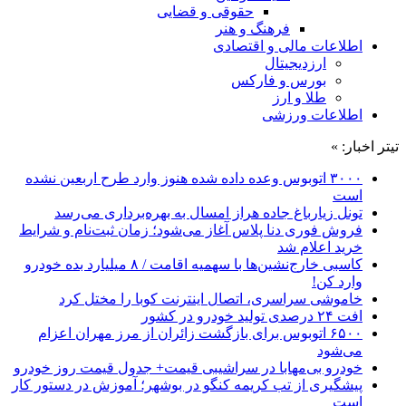
حقوقی و قضایی
فرهنگ و هنر
اطلاعات مالی و اقتصادی
ارزدیجیتال
بورس و فارکس
طلا و ارز
اطلاعات ورزشی
تیتر اخبار: »
۳۰۰۰ اتوبوس وعده داده شده هنوز وارد طرح اربعین نشده
است
تونل زیارباغ جاده هراز امسال به بهره‌برداری می‌رسد
فروش فوری دنا پلاس آغاز می‌شود؛ زمان ثبت‌نام و شرایط
خرید اعلام شد
کاسبی خارج‌نشین‌ها با سهمیه اقامت / ۸ میلیارد بده خودرو
وارد کن!
خاموشی سراسری، اتصال اینترنت کوبا را مختل کرد
افت ۲۴ درصدی تولید خودرو در کشور
۶۵۰۰ اتوبوس برای بازگشت زائران از مرز مهران اعزام
می‌شود
خودرو بی‌مهابا در سراشیبی قیمت+ جدول قیمت روز خودرو
پیشگیری از تب کریمه کنگو در بوشهر؛ آموزش در دستور کار
است