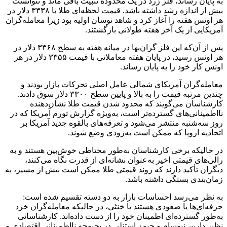
به پایان رساند، فلز زرد در یک محدوده تثبیت باقی ماند و نتوانست
بیش از اندازه رشد داشته باشد. قیمت لحظه‌ای طلا با ۳۳۳۸ دلار در
هر اونس هفته را آغاز کرد و شاهد نوسان اولیه بود زیرا معامله‌گران
آمریکایی از یک آخر هفته طولانی بازگشتند.
پس از آن‌که این فلز گران‌بها در میانه هفته به سطح ۳۳۶۸ دلار در
هر اونس رسید، در پایان هفته معاملاتی با قیمت ۳۳۵۵ دلار در هر
اونس کار خود را به پایان رساند.
معامله‌گران آمریکای شمالی عامل اصلی تحرکات بازار بودند و
چندین مرتبه قیمت را به بالا و پایین سطح ۳۳۰۰ دلار سوق دادند.
کارشناسان می‌گویند که محدود شدن قیمت طلا نشان‌دهنده
نااطمینانی‌های گسترده‌تر است، به‌ویژه گزارش تورم آمریکا که در
روز سه‌شنبه منتشر می‌شود و تعرفه‌های بالقوه جدید آمریکا بر
اتحادیه اروپا که ممکن است به‌زودی وضع شوند.
در حالیکه برخی کارشناسان به‌طور محتاطی خوش‌بین هستند و به
رالی‌های قیمتی اخیر به‌عنوان نشانه‌ای از قدرت نگاه می‌کنند،
دیگران تأکید دارند که روند قیمتی طلا ممکن است بیش از مسیر، به
زمان‌بندی بستگی داشته باشد.
به نظر می‌رسد احساسات بازار به دو دسته تقسیم شده است:
حرفه‌ای‌ها یا صعودی هستند یا خنثی، در حالیکه معامله‌گران خرد
به‌طور گسترده‌ای اطمینان خود را از دست داده‌اند. کارشناسانی
نظیر دارین نیوسام و جیمز استنلی در بحبوحه نااطمینانی اقتصادی و