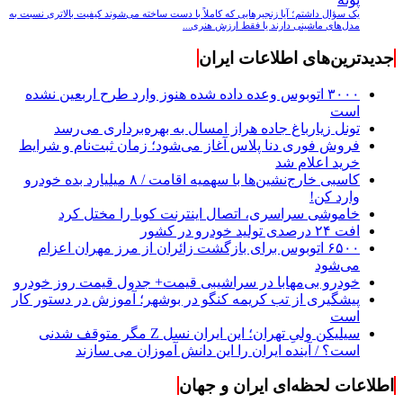
یک سؤال داشتم؛ آیا زنجیرهایی که کاملاً با دست ساخته می‌شوند کیفیت بالاتری نسبت به
مدل‌های ماشینی دارند یا فقط ارزش هنری...
جدیدترین‌های اطلاعات ایران
۳۰۰۰ اتوبوس وعده داده شده هنوز وارد طرح اربعین نشده
است
تونل زیارباغ جاده هراز امسال به بهره‌برداری می‌رسد
فروش فوری دنا پلاس آغاز می‌شود؛ زمان ثبت‌نام و شرایط
خرید اعلام شد
کاسبی خارج‌نشین‌ها با سهمیه اقامت / ۸ میلیارد بده خودرو
وارد کن!
خاموشی سراسری، اتصال اینترنت کوبا را مختل کرد
افت ۲۴ درصدی تولید خودرو در کشور
۶۵۰۰ اتوبوس برای بازگشت زائران از مرز مهران اعزام
می‌شود
خودرو بی‌مهابا در سراشیبی قیمت+ جدول قیمت روز خودرو
پیشگیری از تب کریمه کنگو در بوشهر؛ آموزش در دستور کار
است
سیلیکن ولیِ تهران؛ این ایران نسل Z مگر متوقف شدنی
است؟ / آینده ایران را این دانش آموزان می سازند
اطلاعات لحظه‌ای ایران و جهان