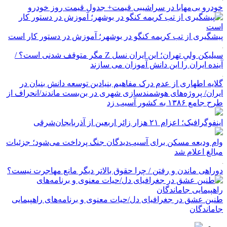
خودرو بی‌مهابا در سراشیبی قیمت+ جدول قیمت روز خودرو
پیشگیری از تب کریمه کنگو در بوشهر؛ آموزش در دستور کار است
سیلیکن ولیِ تهران؛ این ایران نسل Z مگر متوقف شدنی است؟ /
آینده ایران را این دانش آموزان می سازند
گلایه اطهاری از عدم درک مفاهیم بنیادین توسعه دانش بنیان در
ایران/ پروژه‌های هوشمندسازی شهری در بن‌بست ماندند/انحراف از
طرح جامع ۱۳۸۶ به کشور آسیب زد
اینفوگرافیک؛ اعزام ۲۱ هزار زائر اربعین از آذربایجان‌شرقی
وام ودیعه مسکن برای آسیب‌دیدگان جنگ پرداخت می‌شود؛ جزئیات
مبالغ اعلام شد
دوراهی ماندن و رفتن / چرا حقوق بالاتر دیگر مانع مهاجرت نیست؟
طنین عشق در جغرافیای دل/حیات معنوی و برنامه‌های راهپیمایی
جاماندگان