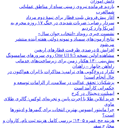
دانش آموزان
بازدید فرمانده نیروی زمینی سپاه از مناطق عملیاتی
شمالغرب
آغاز پیش‌فروش بلیت قطار برای نیمۀ دوم مرداد
سردار رضایی: ضربات شدیدی در جنگ ۱۷ روزه محرم به
امریکا وارد کردیم
نشست خبری رویداد «انتخاب جوان سال»
نتایج آزمون‌های سمپاد و نمونه دولتی هفته آینده منتشر
می‌شود
افزایش ۵ درصدی ظرفیت قطارهای اربعین
مشاهده اولین نسخه One UI 9.5 روی سرورهای سامسونگ
پیش‌بینی ۱۳۰ هکتار زمین برای زیرساخت‌های خدماتی
راه‌آهن چابهار – زاهدان
تکرار دروغ‌گویی های ترامپ: مذاکرات با ایران هم‌اکنون در
حال انجام است!
پزشکیان: تحقق عدالت در سلامت، از الزامات توسعه و
حکمرانی کارآمد است
ایمپلنت دیجیتال در کرج
خرید آنلاین طلا با اجرت پایین و تجربه‌ای لوکس: گالری طلای
ماوی
چرا مانیتور ایسوس بهترین انتخاب برای گیمرها و ادیتورها
است؟
هزینه حج عمره ۱۴۰۵؛ بررسی کامل هزینه ثبت نام، کاروان و
مخارج سفر