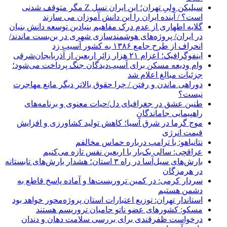
سیلیکن ولیِ تهران؛ این ایران نسل Z مگر متوقف شدنی
است؟ / آینده ایران را این دانش آموزان می سازند
گلایه اطهاری از عدم درک مفاهیم بنیادین توسعه دانش بنیان
در ایران/ پروژه‌های هوشمندسازی شهری در بن‌بست ماندند/
انحراف از طرح جامع ۱۳۸۶ به کشور آسیب زد
اینفوگرافیک؛ اعزام ۲۱ هزار زائر اربعین از آذربایجان‌شرقی
وام ودیعه مسکن برای آسیب‌دیدگان جنگ پرداخت می‌شود؛
جزئیات مبالغ اعلام شد
دوراهی ماندن و رفتن / چرا حقوق بالاتر دیگر مانع مهاجرت
نیست؟
طنین عشق در جغرافیای دل/حیات معنوی و برنامه‌های
راهپیمایی جاماندگان
موج گرما در شرق آسیا؛ کاهش تولید کشاورزی و افزایش
قیمت انرژی
نتانیاهو: با ترامپ درباره حماس مخالفم
عراقچی: سالی یک‌بار با اربعین نفس تازه می‌کنیم
بارش‌های سیل‌آسا در راه ۳ استان؛ هشدار بارش‌های تابستانه
در هرمزگان
سردار کرمی: در کمین تروریست‌ها و آماده پاسخ قاطع به
دشمن هستیم
استاندار تهران: توزیع اعتبارات استان پروژه‌محور خواهد بود
مسکو: کشورهای عضو ناتو حامیان تروریسم هستند
درخواست ظفرقندی برای بررسی سلامت دهان و دندان