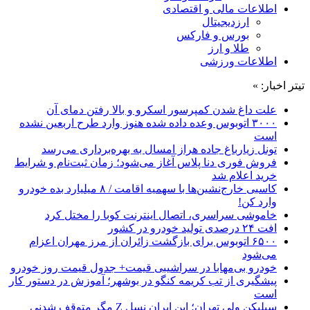
اطلاعات مالی و اقتصادی
ارزدیجیتال
بورس و فارکس
طلا و ارز
اطلاعات ورزشی
تیتر اخبار: »
علت داغ شدن کمپرسور اسکرو و بالا رفتن دمای آن
۳۰۰۰ اتوبوس وعده داده شده هنوز وارد طرح اربعین نشده
است
تونل زیارباغ جاده هراز امسال به بهره‌برداری می‌رسد
فروش فوری دنا پلاس آغاز می‌شود؛ زمان ثبت‌نام و شرایط
خرید اعلام شد
کاسبی خارج‌نشین‌ها با سهمیه اقامت / ۸ میلیارد بده خودرو
وارد کن!
خاموشی سراسری، اتصال اینترنت کوبا را مختل کرد
افت ۲۴ درصدی تولید خودرو در کشور
۶۵۰۰ اتوبوس برای بازگشت زائران از مرز مهران اعزام
می‌شود
خودرو بی‌مهابا در سراشیبی قیمت+ جدول قیمت روز خودرو
پیشگیری از تب کریمه کنگو در بوشهر؛ آموزش در دستور کار
است
سیلیکن ولیِ تهران؛ این ایران نسل Z مگر متوقف شدنی