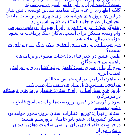
است؟ / آینده ایران را این دانش آموزان می سازند
گلایه اطهاری از عدم درک مفاهیم بنیادین توسعه دانش بنیان
در ایران/ پروژه‌های هوشمندسازی شهری در بن‌بست ماندند/
انحراف از طرح جامع ۱۳۸۶ به کشور آسیب زد
اینفوگرافیک؛ اعزام ۲۱ هزار زائر اربعین از آذربایجان‌شرقی
وام ودیعه مسکن برای آسیب‌دیدگان جنگ پرداخت می‌شود؛
جزئیات مبالغ اعلام شد
دوراهی ماندن و رفتن / چرا حقوق بالاتر دیگر مانع مهاجرت
نیست؟
طنین عشق در جغرافیای دل/حیات معنوی و برنامه‌های
راهپیمایی جاماندگان
موج گرما در شرق آسیا؛ کاهش تولید کشاورزی و افزایش
قیمت انرژی
نتانیاهو: با ترامپ درباره حماس مخالفم
عراقچی: سالی یک‌بار با اربعین نفس تازه می‌کنیم
بارش‌های سیل‌آسا در راه ۳ استان؛ هشدار بارش‌های تابستانه
در هرمزگان
سردار کرمی: در کمین تروریست‌ها و آماده پاسخ قاطع به
دشمن هستیم
استاندار تهران: توزیع اعتبارات استان پروژه‌محور خواهد بود
مسکو: کشورهای عضو ناتو حامیان تروریسم هستند
درخواست ظفرقندی برای بررسی سلامت دهان و دندان
دانش آموزان