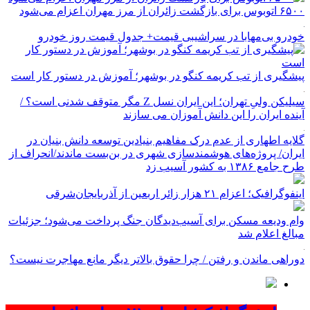
۶۵۰۰ اتوبوس برای بازگشت زائران از مرز مهران اعزام می‌شود
خودرو بی‌مهابا در سراشیبی قیمت+ جدول قیمت روز خودرو
پیشگیری از تب کریمه کنگو در بوشهر؛ آموزش در دستور کار است
سیلیکن ولیِ تهران؛ این ایران نسل Z مگر متوقف شدنی است؟ /
آینده ایران را این دانش آموزان می سازند
گلایه اطهاری از عدم درک مفاهیم بنیادین توسعه دانش بنیان در
ایران/ پروژه‌های هوشمندسازی شهری در بن‌بست ماندند/انحراف از
طرح جامع ۱۳۸۶ به کشور آسیب زد
اینفوگرافیک؛ اعزام ۲۱ هزار زائر اربعین از آذربایجان‌شرقی
وام ودیعه مسکن برای آسیب‌دیدگان جنگ پرداخت می‌شود؛ جزئیات
مبالغ اعلام شد
دوراهی ماندن و رفتن / چرا حقوق بالاتر دیگر مانع مهاجرت نیست؟