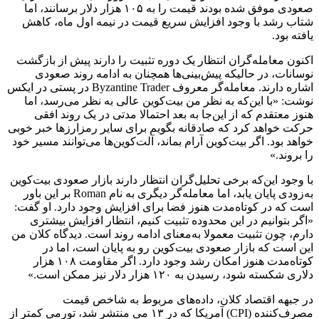
صعودی موفق شده بودند قیمت را به ۱۰۵ هزار دلار برسانند، اما
شتاب رشد با وجود افزایش سریع قیمت در نیمه اول ماه، کاهش
یافته بود.
اکنون معامله‌گران انتظار یک دوره تثبیت را دارند پیش از بازگشت
نوسانات، در حالیکه پیش‌بینی‌ها همچنان به ادامه روند صعودی
اشاره دارند. معامله‌گر معروف Byzantine Trader در پستی در ایکس
نوشت: «با این‌که به نظر من بیت‌کوین عالی به نظر می‌رسد، اما
هنوز معتقدم که از این‌جا به بعد احتمالا مدتی در یک روند افقی
حرکت خواهد کرد که صادقانه بگویم برای سایر رمزارزها خبر خوبی
خواهد بود. اگر بیت‌کوین آرام بماند، آلت‌کوین‌ها می‌توانند مسیر خود
را بروند.»
با وجود این‌که برخی تحلیل‌گران انتظار دارند بازار صعودی بیت‌کوین
به‌زودی پایان یابد، اما معامله‌گر دیگری به نام Roman بر این باور
است که در کوتاه‌مدت هنوز فضا برای افزایش وجود دارد. او گفت:
«اگر بتوانیم در این محدوده تثبیت کنیم، انتظار افزایش بیشتری
دارم، چون تثبیت معمولا به‌معنای ادامه روند است. دیدگاه کلان من
این است که بازار صعودی بیت‌کوین رو به پایان است، اما در
کوتاه‌مدت هنوز امکان رشد وجود دارد. اگر مقاومت ۱۰۸ هزار
دلاری شکسته شود، رسیدن به ۱۲۰ هزار دلار نیز ممکن است.»
در جبهه اقتصاد کلان، داده‌های مربوط به شاخص قیمت
مصرف‌کننده (CPI) آمریکا که در ۱۳ می منتشر شد، تورمی کمتر از