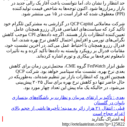
حد انتظار را نشان داد، اما نتوانست باعث آغاز یک رالی جدید در
بازار رمزارزها شود. اکنون توجه‌ها به شاخص قیمت تولیدکننده
(PPI) معطوف شده که قرار است در ۱۵ می منتشر شود.
شرکت معاملاتی QCP Capital در گزارشی به مشترکین تلگرام خود
تأکید کرد که سیاست‌های انقباضی فدرال رزرو همچنان عامل
تعیین‌کننده انتظارات بازار هستند. اگرچه داده‌های CPI موجب کاهش
نگرانی‌های تورمی و افزایش احتمال کاهش نرخ بهره شدند، اما
فدرال رزرو همچنان با احتیاط عمل می‌کند. در آخرین نشست خود،
مقامات فدرال بر رویکرد وابسته به داده‌ها تأکید کرده و به تأثیرات
نامعلوم تعرفه‌ها بر بیکاری و تورم اشاره کرده‌اند.
طبق ابزار FedWatch گروه CME، محتمل‌ترین زمان برای کاهش
بعدی نرخ بهره، نشست ماه سپتامبر خواهد بود. شرکت QCP
همچنین افزود که انتظارات بازار نیز تنظیم شده‌اند، به‌طوریکه در
حال حاضر تنها دو کاهش نرخ بهره برای سال ۲۰۲۵ پیش‌بینی
می‌شود، در حالیکه یک ماه پیش این تعداد چهار مورد بود.
بعدی :
تأکید بر ارتقای مربیان و نظارت بر باشگاه‌های بدنسازی
بانوان در گلستان
قبلی :
انتقال ۲۱ هزار زائر به مدینه؛ تأخیرها ناشی از حجم بالای
اعزام حجاج است
به اشتراک بگذارید
http://eetelaateiran.com/?p=125822