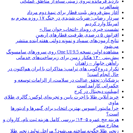
بازدید فرمانده نیروی زمینی سپاه از مناطق عملیاتی
شمالغرب
آغاز پیش‌فروش بلیت قطار برای نیمۀ دوم مرداد
سردار رضایی: ضربات شدیدی در جنگ ۱۷ روزه محرم به
امریکا وارد کردیم
نشست خبری رویداد «انتخاب جوان سال»
افزایش ۵ درصدی ظرفیت قطارهای اربعین
نتایج آزمون‌های سمپاد و نمونه دولتی هفته آینده منتشر
می‌شود
مشاهده اولین نسخه One UI 9.5 روی سرورهای سامسونگ
پیش‌بینی ۱۳۰ هکتار زمین برای زیرساخت‌های خدماتی
راه‌آهن چابهار – زاهدان
تکرار دروغ‌گویی های ترامپ: مذاکرات با ایران هم‌اکنون در
حال انجام است!
پزشکیان: تحقق عدالت در سلامت، از الزامات توسعه و
حکمرانی کارآمد است
ایمپلنت دیجیتال در کرج
خرید آنلاین طلا با اجرت پایین و تجربه‌ای لوکس: گالری طلای
ماوی
چرا مانیتور ایسوس بهترین انتخاب برای گیمرها و ادیتورها
است؟
هزینه حج عمره ۱۴۰۵؛ بررسی کامل هزینه ثبت نام، کاروان و
مخارج سفر
زنجیر طلا چگونه ساخته می‌شود؟ مراحل تولید زنجیر طلا