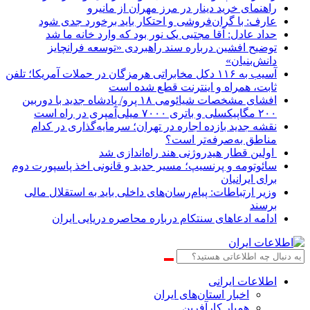
راهنمای خرید دینار در مرز مهران از مانیرو
عارف: با گران‌فروشی و احتکار باید برخورد جدی شود
حداد عادل: آقا مجتبی یک نور بود که وارد خانه ما شد
توضیح افشین درباره سند راهبردی «توسعه فرانچایز
دانش‌بنیان»
آسیب به ۱۱۶ دکل مخابراتی هرمزگان در حملات آمریکا؛ تلفن
ثابت، همراه و اینترنت ‌قطع شده است
افشای مشخصات شیائومی ۱۸ پرو/ پادشاه جدید با دوربین
۲۰۰ مگاپیکسلی و باتری ۷۰۰۰ میلی‌آمپری در راه است
نقشه جدید بازده اجاره در تهران؛ سرمایه‌گذاری در کدام
مناطق به‌صرفه‌تر است؟
اولین قطار هیدروژنی هند راه‌اندازی شد
سائوتومه و پرنسیپ؛ مسیر جدید و قانونی اخذ پاسپورت دوم
برای ایرانیان
وزیر ارتباطات: پیام‌رسان‌های داخلی باید به استقلال مالی
برسند
ادامه ادعاهای سنتکام درباره محاصره دریایی ایران
اطلاعات‌ ‎ایرانی
اخبار استان‌های ایران
همیار کارآفرین