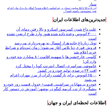
ستار
این بازه ۷۸ تا ۸۵ میلیون تومان بر چه اساسی اعلام شده؟ امکان داره تا زمان اعزام
تغییر محسوسی داشته باشه؟...
جدیدترین‌های اطلاعات ایران
علت داغ شدن کمپرسور اسکرو و بالا رفتن دمای آن
۳۰۰۰ اتوبوس وعده داده شده هنوز وارد طرح اربعین نشده
است
تونل زیارباغ جاده هراز امسال به بهره‌برداری می‌رسد
فروش فوری دنا پلاس آغاز می‌شود؛ زمان ثبت‌نام و شرایط
خرید اعلام شد
کاسبی خارج‌نشین‌ها با سهمیه اقامت / ۸ میلیارد بده خودرو
وارد کن!
خاموشی سراسری، اتصال اینترنت کوبا را مختل کرد
افت ۲۴ درصدی تولید خودرو در کشور
۶۵۰۰ اتوبوس برای بازگشت زائران از مرز مهران اعزام
می‌شود
خودرو بی‌مهابا در سراشیبی قیمت+ جدول قیمت روز خودرو
پیشگیری از تب کریمه کنگو در بوشهر؛ آموزش در دستور کار
است
اطلاعات لحظه‌ای ایران و جهان