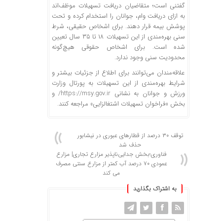
گفتنی است؛ متقاضیان دریافت تسهیلات موظف‌اند
به ازای دریافت وام، جوانان را استخدام کرده و تحت
پوشش بیمه قرار دهند. برای اشخاص حقیقی، شرط
سنی بهره‌مندی از این تسهیلات ۱۸ تا ۳۵ سال تعیین
شده است. برای اشخاص حقوقی هیچ‌گونه
محدودیت سنی وجود ندارد.
علاقه‌مندان می‌توانند برای اطلاع از جزئیات بیشتر و
شرایط بهره‌مندی از این تسهیلات به پورتال وزارت
ورزش و جوانان به نشانی https://msy.gov.ir/ و
بخش «فراخوان تسهیلات اشتغالزایی» مراجعه کنند.
توقف ۳۰ درصد از قطارهای عبوری در نیشابور
حذف شد
فناوری؛بخش جدایی‌ناپذیر مزارع تجاری| مزارع
عمودی ۷۰ درصد آب کمتر از مزارع سنتی مصرف
می کند
به اشتراک بگذارید