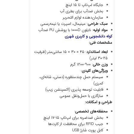
جایگاه لپ‌تاپ تا ۱۵ اینچ
بخش ضدآب برای بطری آب
سازمان‌دهنده لوازم التحریر
سبک طراحی
: مینیمال، اسپرت یا نیمه‌رسمی
مواد اولیه
: نایلون ۱۰۰۰D با پوشش PU ضدآب
کوله دانشجویی و کاربری شهری
مشخصات فنی
:
ابعاد استاندارد
: ۴۵ × ۳۰ × ۱۵ سانتی‌متر (ظرفیت
۲۵-۳۰ لیتر)
وزن خالی
: ۹۰۰-۱۲۰۰ گرم
ویژگی
های کلیدی
:
سیستم حمل چندمنظوره (دستی، شانه‌ای،
کمری)
قابلیت توسعه پذیری (اکسپنشن زیپ)
سازگاری با حمل‌ونقل عمومی
طراحی و امکانات
:
محفظه
های تخصصی
:
بخش ضدضربه برای لپ‌تاپ ۱۵-۱۷ اینچ
جیب RFID برای محافظت از کارت‌ها
کابل پورت شارژ USB