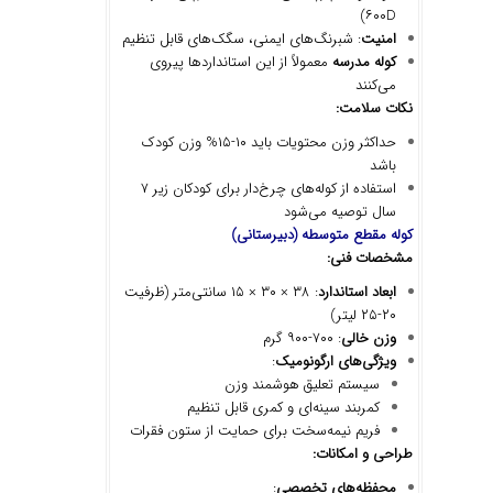
۶۰۰D)
امنیت
: شبرنگ‌های ایمنی، سگک‌های قابل تنظیم
کوله مدرسه
معمولاً از این استانداردها پیروی
می‌کنند
نکات سلامت
:
حداکثر وزن محتویات باید ۱۰-۱۵% وزن کودک
باشد
استفاده از کوله‌های چرخ‌دار برای کودکان زیر ۷
سال توصیه می‌شود
کوله مقطع متوسطه (دبیرستانی
)
مشخصات فنی
:
ابعاد استاندارد
: ۳۸ × ۳۰ × ۱۵ سانتی‌متر (ظرفیت
۲۰-۲۵ لیتر)
وزن خالی
: ۷۰۰-۹۰۰ گرم
ویژگی
های ارگونومیک
:
سیستم تعلیق هوشمند وزن
کمربند سینه‌ای و کمری قابل تنظیم
فریم نیمه‌سخت برای حمایت از ستون فقرات
طراحی و امکانات
:
محفظه
های تخصصی
: