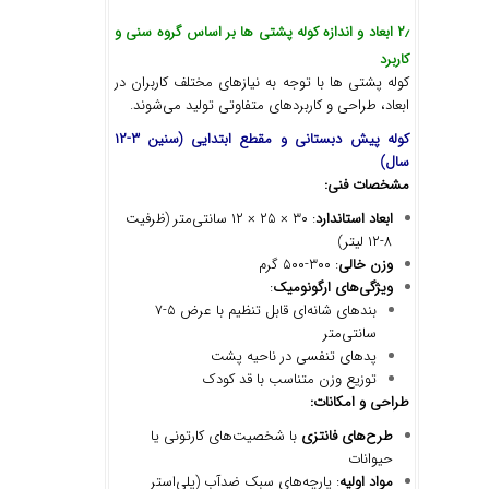
۲٫
ابعاد و اندازه کوله پشتی ها بر اساس گروه سنی و
کاربرد
کوله پشتی ها با توجه به نیازهای مختلف کاربران در
ابعاد، طراحی و کاربردهای متفاوتی تولید می‌شوند.
کوله پیش دبستانی و مقطع ابتدایی (سنین
۳-۱۲
سال
)
مشخصات فنی
:
ابعاد استاندارد
: ۳۰ × ۲۵ × ۱۲ سانتی‌متر (ظرفیت
۸-۱۲ لیتر)
وزن خالی
: ۳۰۰-۵۰۰ گرم
ویژگی
های ارگونومیک
:
بندهای شانه‌ای قابل تنظیم با عرض ۵-۷
سانتی‌متر
پدهای تنفسی در ناحیه پشت
توزیع وزن متناسب با قد کودک
طراحی و امکانات
:
طرح
های فانتزی
با شخصیت‌های کارتونی یا
حیوانات
مواد اولیه
: پارچه‌های سبک ضدآب (پلی‌استر