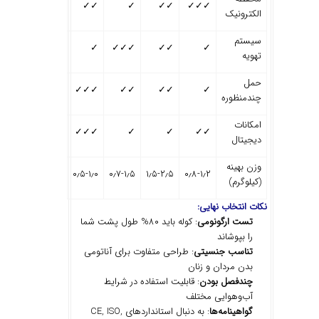
✓✓
✓
✓✓
✓✓✓
الکترونیک
سیستم
✓
✓✓✓
✓✓
✓
تهویه
حمل
✓✓✓
✓✓
✓✓
✓
چندمنظوره
امکانات
✓✓✓
✓
✓
✓✓
دیجیتال
وزن بهینه
۰٫۵-۱٫۰
۰٫۷-۱٫۵
۱٫۵-۲٫۵
۰٫۸-۱٫۲
(کیلوگرم)
نکات انتخاب نهایی
:
تست ارگونومی
: کوله باید ۸۰% طول پشت شما
را بپوشاند
تناسب جنسیتی
: طراحی متفاوت برای آناتومی
بدن مردان و زنان
چندفصل بودن
: قابلیت استفاده در شرایط
آب‌وهوایی مختلف
گواهینامه
ها
: به دنبال استانداردهای CE, ISO,