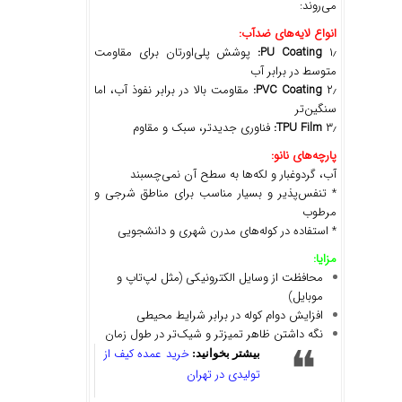
می‌روند:
انواع لایه
های ضدآب
:
۱٫
PU Coating:
پوشش پلی‌اورتان برای مقاومت
متوسط در برابر آب
۲٫
PVC Coating:
مقاومت بالا در برابر نفوذ آب، اما
سنگین‌تر
۳٫
TPU Film:
فناوری جدیدتر، سبک و مقاوم
پارچه
های نانو
:
آب، گردوغبار و لکه‌ها به سطح آن نمی‌چسبند
* تنفس‌پذیر و بسیار مناسب برای مناطق شرجی و
مرطوب
* استفاده در کوله‌های مدرن شهری و دانشجویی
مزایا
:
محافظت از وسایل الکترونیکی (مثل لپ‌تاپ و
موبایل)
افزایش دوام کوله در برابر شرایط محیطی
نگه داشتن ظاهر تمیزتر و شیک‌تر در طول زمان
خرید عمده کیف از
بیشتر بخوانید:
تولیدی در تهران