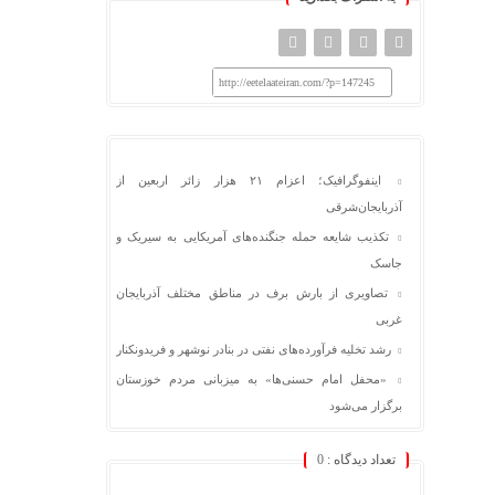
http://eetelaateiran.com/?p=147245
اینفوگرافیک؛ اعزام ۲۱ هزار زائر اربعین از
آذربایجان‌شرقی
تکذیب شایعه حمله جنگنده‌های آمریکایی به سیریک و
جاسک
تصاویری از بارش برف در مناطق مختلف آذربایجان
غربی
رشد تخلیه فرآورده‌های نفتی در بنادر نوشهر و فریدونکنار
«محفل امام حسنی‌ها» به میزبانی مردم خوزستان
برگزار می‌شود
تعداد دیدگاه :
0