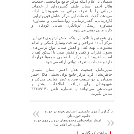
سمنان با اعلام اینکه مرکز جامع توانبخشی جمعیت
هلال احمر استان طیف گسترده‌ای از خدمات
درمانی را با تعرفه دولتی به شهروندان ارائه
می‌دهد، گفت: خدمات این مرکز شامل فیزیوتراپی،
کاردرمانی، گفتاردرمانی، روانشناسی و مشاوره،
مشاوره ژنتیک، غربالگری بینایی کودکان و
کاردرمانی ذهنی می‌شود.
وی همچنین با تاکید بر اینکه بخش ارتوپدی فنی این
مرکز آماده طراحی و ساخت وسایل کمکی و اندام
مصنوعی، تهیه کفی و کفش طبی، انواع بریس‌های
ستون فقرات و کفی و کفش طبی با اسکن کف پا
است، افزود: این مرکز با تمامی بیمه‌ها قرارداد
دارد و خدمات با تعرفه دولتی ارائه می‌شود.
مدیرعامل جمعیت هلال احمر استان سمنان
خاطرنشان کرد: مرکز جامع توان بخشی هلال احمر
سمنان در دو شیفت صبح و عصر فعالیت می‌کند و
شهروندان برای دریافت اطلاعات بیشتر و
نوبت‌دهی می‌توانند با شماره تلفن ۳۳۴۵۹۱۴۱
تماس بگیرند.
برگزاری آزمون تخصصی استادی تجوید در حوزه
علمیه خوزستان
امتیاز تمام‌خوانی محدوده‌های دروس مهم حوزه
علمیه قم اعلام شد
به اشتراک بگذارید