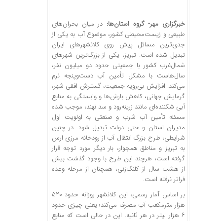
خبرگزاری مهر- گروه استان‌ها:
در میان بحران‌های
طبیعی و زیست‌محیطی کشور، موضوع آب به یکی از
جدی‌ترین مسائل پیش روی کلانشهرهای ایران
تبدیل شده است. تبریز، یکی از بزرگ‌ترین شهرهای
شمال‌غرب کشور با جمعیتی حدود دو میلیون نفر،
سال‌هاست با مشکل تأمین آب دست‌وپنجه نرم
می‌کند. افزایش بی‌رویه جمعیت، گسترش افقی شهر،
گرمایش جهانی، کاهش بارش‌ها و وابستگی به منابع
آبی شکننده‌ای مانند زرینه‌رود و سد
نهند
، موجب شده
مسئله تأمین آب شرب و صنعتی به اولویت اول
مدیران استان و حتی دولت تبدیل شود. در چنین
شرایطی، طرح بزرگ انتقال آب از رودخانه مرزی ارس
به تبریز و مناطق همجوار، بار دیگر مورد توجه قرار
گرفته است، هرچند این طرح با وجود گذشت بیش
از هشت سال از کلنگ‌زنی، همچنان از مرحله وعده
فراتر نرفته است.
بر اساس آمار رسمی، این
کلانشهر
روزانه حدود ۵۲۰
هزار مترمکعب آب مصرف می‌کند؛ یعنی چیزی حدود
۶ هزار لیتر در هر ثانیه. این در حالی است که منابع