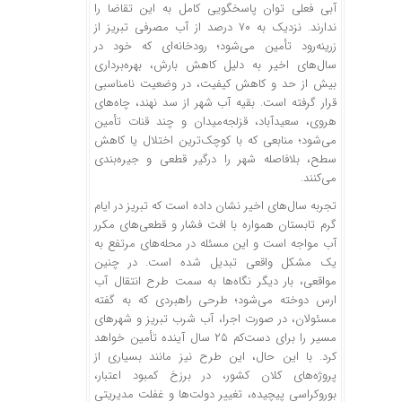
آبی فعلی توان پاسخگویی کامل به این تقاضا را
ندارند. نزدیک به ۷۰ درصد از آب مصرفی تبریز از
زرینه‌رود تأمین می‌شود؛ رودخانه‌ای که خود در
سال‌های اخیر به دلیل کاهش بارش، بهره‌برداری
بیش از حد و کاهش کیفیت، در وضعیت نامناسبی
قرار گرفته است. بقیه آب شهر از سد
نهند
، چاه‌های
هروی، سعیدآباد، قزلجه‌میدان و چند قنات تأمین
می‌شود؛ منابعی که با کوچک‌ترین اختلال یا کاهش
سطح، بلافاصله شهر را درگیر قطعی و جیره‌بندی
می‌کنند.
تجربه سال‌های اخیر نشان داده است که تبریز در ایام
گرم تابستان همواره با افت فشار و قطعی‌های مکرر
آب مواجه است و این مسئله در محله‌های مرتفع به
یک مشکل واقعی تبدیل شده است. در چنین
مواقعی، بار دیگر نگاه‌ها به سمت طرح انتقال آب
ارس دوخته می‌شود؛ طرحی راهبردی که به گفته
مسئولان، در صورت اجرا، آب شرب تبریز و شهرهای
مسیر را برای دست‌کم ۲۵ سال آینده تأمین خواهد
کرد. با این حال، این طرح نیز مانند بسیاری از
پروژه‌های کلان کشور، در برزخ کمبود اعتبار،
بوروکراسی پیچیده، تغییر دولت‌ها و غفلت مدیریتی