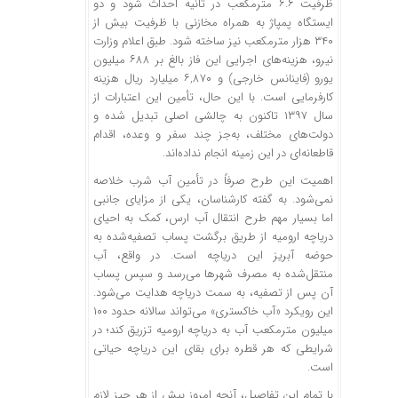
ظرفیت ۶.۶ مترمکعب در ثانیه احداث شود و دو
ایستگاه پمپاژ به همراه مخازنی با ظرفیت بیش از
۳۴۰ هزار مترمکعب نیز ساخته شود. طبق اعلام وزارت
نیرو، هزینه‌های اجرایی این فاز بالغ بر ۶۸۸ میلیون
یورو (فاینانس خارجی) و ۶,۸۷۰ میلیارد ریال هزینه
کارفرمایی است. با این حال، تأمین این اعتبارات از
سال ۱۳۹۷ تاکنون به چالشی اصلی تبدیل شده و
دولت‌های مختلف، به‌جز چند سفر و وعده، اقدام
قاطعانه‌ای در این زمینه انجام نداده‌اند.
اهمیت این طرح صرفاً در تأمین آب شرب خلاصه
نمی‌شود. به گفته کارشناسان، یکی از مزایای جانبی
اما بسیار مهم طرح انتقال آب ارس، کمک به احیای
دریاچه ارومیه از طریق برگشت پساب تصفیه‌شده به
حوضه آبریز این دریاچه است. در واقع، آب
منتقل‌شده به مصرف شهرها می‌رسد و سپس پساب
آن پس از تصفیه، به سمت دریاچه هدایت می‌شود.
این رویکرد «آب خاکستری» می‌تواند سالانه حدود ۱۰۰
میلیون مترمکعب آب به دریاچه ارومیه تزریق کند؛ در
شرایطی که هر قطره برای بقای این دریاچه حیاتی
است.
با تمام این تفاصیل، آنچه امروز بیش از هر چیز لازم