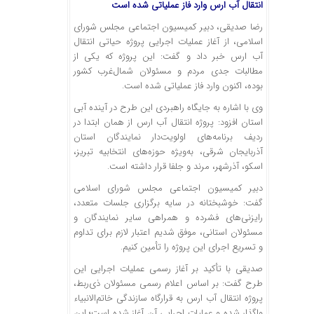
انتقال آب ارس وارد فاز عملیاتی شده است
رضا صدیقی، دبیر کمیسیون اجتماعی مجلس شورای
اسلامی، از آغاز عملیات اجرایی پروژه حیاتی انتقال
آب ارس خبر داد و گفت: این پروژه که یکی از
مطالبات جدی مردم و مسئولان شمال‌غرب کشور
بوده، اکنون وارد فاز عملیاتی شده است.
وی با اشاره به جایگاه راهبردی این طرح در آینده آبی
استان افزود: پروژه انتقال آب ارس از همان ابتدا در
ردیف برنامه‌های اولویت‌دار نمایندگان استان
آذربایجان شرقی، به‌ویژه حوزه‌های انتخابیه تبریز،
اسکو
، آذرشهر، مرند و جلفا قرار داشته است.
دبیر کمیسیون اجتماعی مجلس شورای اسلامی
گفت: خوشبختانه در سایه برگزاری جلسات متعدد،
رایزنی‌های فشرده و همراهی سایر نمایندگان و
مسئولان استانی، موفق شدیم اعتبار لازم برای تداوم
و تسریع اجرای این پروژه را تأمین کنیم.
صدیقی با تأکید بر آغاز رسمی عملیات اجرایی این
طرح گفت: بر اساس اعلام رسمی مسئولان ذی‌ربط،
پروژه انتقال آب ارس به قرارگاه سازندگی خاتم‌الانبیاء
واگذار شده و عملیات اجرایی آن آغاز شده است؛ این