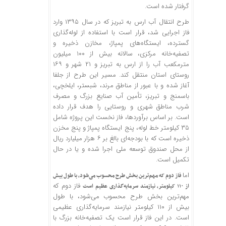
گرفتار شده است.
طرح انتقال آب ارس به تبریز که در سال ۱۳۹۵ وارد
فاز اجرایی شد، قرار است با استفاده از لوله‌گذاری
گسترده، ایستگاه‌های پمپاژ، مخازن ذخیره و
تصفیه‌خانه مرکزی، سالانه بیش از ۱۰۰ میلیون
مترمکعب آب را از ارس به تبریز و ۲۱ شهر و ۱۶۹
روستای استان منتقل کند. مسیر این طرح از جلفا
آغاز شده و با عبور از مناطق مرند، شبستر،
ایلخچی
،
باسمنج
و تبریز، تأمین آب صنایع بزرگ و مصرف
شرب مناطق شهری و روستایی را هدف قرار داده
است. بر اساس برآوردها، فاز نخست این پروژه شامل
۳۵ کیلومتر خط لوله، پنج ایستگاه پمپاژ و پنج مخزن
ذخیره است که با بودجه‌ای بالغ بر ۶ هزار میلیارد ریال
از محل صندوق توسعه ملی اجرا شده و یا در حال
تکمیل است.
اما
فاز دوم که مهم‌ترین بخش طرح محسوب می‌شود، با طول بیش
فاز دوم که
از ۱۱۰ کیلومتر، نیازمند سرمایه‌گذاری عظیم است
مهم‌ترین بخش طرح محسوب می‌شود، با طول
بیش از ۱۱۰ کیلومتر نیازمند سرمایه‌گذاری عظیمی
است. در این فاز قرار است یک تصفیه‌خانه بزرگ با