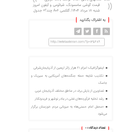
قیمت گوشی سامسونگ، شیائومی و آیفون امروز
شنبه ۱۸ مرداد ۱۴۰۴/ گلکسی A۰۶ چند؟+ جدول
به اشتراک بگذارید
http://eetelaateiran.com/?p=135689
اینفوگرافیک؛ اعزام ۲۱ هزار زائر اربعین از آذربایجان‌شرقی
تکذیب شایعه حمله جنگنده‌های آمریکایی به سیریک و
جاسک
تصاویری از بارش برف در مناطق مختلف آذربایجان غربی
رشد تخلیه فرآورده‌های نفتی در بنادر نوشهر و فریدونکنار
«محفل امام حسنی‌ها» به میزبانی مردم خوزستان برگزار
می‌شود
تعداد دیدگاه :
0