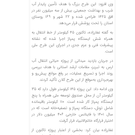
وی افزود: این طرح بزرگ با هدف تأمین پایدار آب
شرب و بهداشت جمعیتی بیش از سه میلیون نفر در
افق ۱۴۲۵ طراحی شده و ۲۲ شهر و ۱۶۹ روستای
استان را تحت پوشش قرار می‌دهد.
به گفته غفارزاده، تاکنون ۴۵ کیلومتر از خط انتقال به
همراه شش ایستگاه پمپاژ اجرا شده که نشانه
پیشرفت فنی و عزم جدی در اجرای این طرح ملی
است.
در جریان بازدید میدانی از پروژه حیاتی انتقال آب
ارس به تبریز، مقامات ارشد استانی با هدف بررسی
روند اجرا و تسریع عملیات، بر رفع موانع پیش‌رو و
بهره‌برداری به‌موقع از این طرح کلان تأکید کردند.
وی ادامه داد: این پروژه ۱۴۵ کیلومتر طول دارد که ۳۵
کیلومتر آن از محل صندوق توسعه ملی همراه با پنج
ایستگاه پمپاژ کار شده است. ۱۱۰ کیلومتر باقیمانده
شامل تونل، دستگاه پمپاژ و تصفیه‌خانه است که در
سال ۱۴۰۱ با فاینانس خارجی ۴۰۶ میلیون دلار در
اختیار قرارگاه خاتم‌الانبیاء قرار گرفت.
غفارزاده بیان کرد: بخشی از اعتبار پروژه تاکنون از