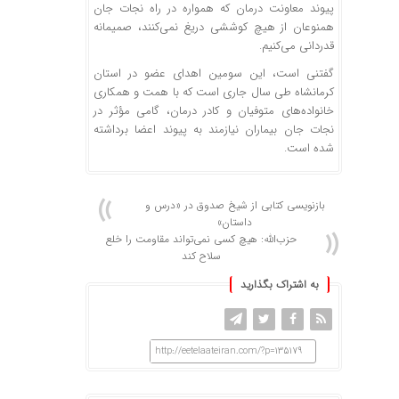
پیوند معاونت درمان که همواره در راه نجات جان
همنوعان از هیچ کوششی دریغ نمی‌کنند، صمیمانه
قدردانی می‌کنیم.
گفتنی است، این سومین اهدای عضو در استان
کرمانشاه طی سال جاری است که با همت و همکاری
خانواده‌های متوفیان و کادر درمان، گامی مؤثر در
نجات جان بیماران نیازمند به پیوند اعضا برداشته
شده است.
بازنویسی کتابی از شیخ صدوق در «درس و
داستان»
حزب‌الله: هیچ کسی نمی‌تواند مقاومت را خلع
سلاح کند
به اشتراک بگذارید
http://eetelaateiran.com/?p=135179