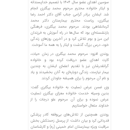
سومین اهدای عضو سال ۱۴۰۴ با تصمیم خداپسندانه
و ایثار خانواده محترم مرحوم محمد بیگلری انجام
شد. ایشان برادر گرامی جناب آقای دکتر احمد رضا
بیگلری، ریاست محترم بیمارستان دکتر محمد
کرمانشاهی بودند. مرحوم محمد بیگلری، فرهنگی
بازنشسته‌ای بود که سال‌ها در راه آموزش به فرزندان
این مرز و بوم تلاش کرد و در آخرین روزهای زندگی
خود، درس بزرگ گذشت و ایثار را به همه ما آموخت.
روندی افزود: مرحوم محمد بیگلری در زمان حیات،
کارت اهدای عضو دریافت کرده بود و خانواده
گرانقدرشان
نیز با تقدیم اعضای ایشان به چندین
بیمار نیازمند، زندگی دوباره‌ای به آنان بخشیدند و یاد
و نام آن مرحوم را برای همیشه جاودان کردند.
وی ضمن عرض تسلیت به خانواده بیگلری گفت:
بدین وسیله خدمت خانواده
معزای
بیگلری تسلیت
عرض نموده و برای آن مرحوم علو درجات را از
خداوند متعال خواستاریم.
روندی همچنین از تلاش‌های بی‌وقفه کادر پزشکی
قدردانی کرد و بیان داشت: از پرسنل زحمتکش بخش
مراقبت ویژه بیمارستان امام خمینی (ره) و کارشناسان