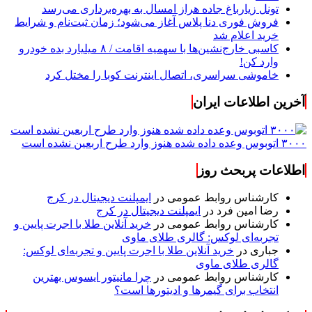
تونل زیارباغ جاده هراز امسال به بهره‌برداری می‌رسد
فروش فوری دنا پلاس آغاز می‌شود؛ زمان ثبت‌نام و شرایط
خرید اعلام شد
کاسبی خارج‌نشین‌ها با سهمیه اقامت / ۸ میلیارد بده خودرو
وارد کن!
خاموشی سراسری، اتصال اینترنت کوبا را مختل کرد
آخرین اطلاعات ایران
۳۰۰۰ اتوبوس وعده داده شده هنوز وارد طرح اربعین نشده است
اطلاعات پربحث روز
کارشناس روابط عمومی
در
ایمپلنت دیجیتال در کرج
رضا امین فرد
در
ایمپلنت دیجیتال در کرج
کارشناس روابط عمومی
در
خرید آنلاین طلا با اجرت پایین و
تجربه‌ای لوکس: گالری طلای ماوی
جباری
در
خرید آنلاین طلا با اجرت پایین و تجربه‌ای لوکس:
گالری طلای ماوی
کارشناس روابط عمومی
در
چرا مانیتور ایسوس بهترین
انتخاب برای گیمرها و ادیتورها است؟