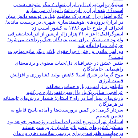
سیلیکن ولیِ تهران؛ این ایران نسل Z مگر متوقف شدنی
است؟ / آینده ایران را این دانش آموزان می سازند
گلایه اطهاری از عدم درک مفاهیم بنیادین توسعه دانش بنیان
در ایران/ پروژه‌های هوشمندسازی شهری در بن‌بست ماندند/
انحراف از طرح جامع ۱۳۸۶ به کشور آسیب زد
اینفوگرافیک؛ اعزام ۲۱ هزار زائر اربعین از آذربایجان‌شرقی
وام ودیعه مسکن برای آسیب‌دیدگان جنگ پرداخت می‌شود؛
جزئیات مبالغ اعلام شد
دوراهی ماندن و رفتن / چرا حقوق بالاتر دیگر مانع مهاجرت
نیست؟
طنین عشق در جغرافیای دل/حیات معنوی و برنامه‌های
راهپیمایی جاماندگان
موج گرما در شرق آسیا؛ کاهش تولید کشاورزی و افزایش
قیمت انرژی
نتانیاهو: با ترامپ درباره حماس مخالفم
عراقچی: سالی یک‌بار با اربعین نفس تازه می‌کنیم
بارش‌های سیل‌آسا در راه ۳ استان؛ هشدار بارش‌های تابستانه
در هرمزگان
سردار کرمی: در کمین تروریست‌ها و آماده پاسخ قاطع به
دشمن هستیم
استاندار تهران: توزیع اعتبارات استان پروژه‌محور خواهد بود
مسکو: کشورهای عضو ناتو حامیان تروریسم هستند
درخواست ظفرقندی برای بررسی سلامت دهان و دندان