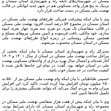
مسکن در شهرستان‌های تابعه راه و شهرسازی استان سمنان و
نزدیک به پنج هزار واحد مسکونی هم در شهر جدید ایوانکی در قالب
نهضت ملی مسکن در دست ساخت قرار دارد.
وی با بیان اینکه پیشرفت فیزیکی طرح‌های نهضت ملی مسکن در
استان سمنان در مجموع ۵۴ درصد است افزود: نهضت ملی مسکن
در قالب متقاضیان تک
نفره
، دو
نفره
، سه
نفره
، چهار
نفره
، انبوه
سازی، خود مالکی، بافت فرسوده و تأمین مسکن نیروهای مسلح و
همچنین مسکن روستایی در زمره انواع طرح‌های نهضت ملی
مسکن در استان سمنان محسوب می‌شوند.
مدیرکل راه و شهرسازی استان سمنان با بیان اینکه بخشی از
مراحل ساخت نهضت ملی مسکن در استان از سال ۱۴۰۱ و ۱۴۰۲
آغاز شده‌اند و امسال سال بهره برداری از واحدهای مسکونی نهضت
ملی در استان خواهد بود، گفت: در تمام این خانه‌ها تلاش شده تا
کیفیت ساخت در حد بسیار خوب باشد.
حسینی طباطبایی با بیان اینکه وام نهضت ملی مسکن نیز از ۵۵۰ به
۶۵۰ میلیون تومان افزایش پیدا کرده است، تاکید کرد: این افزایش
میزان وام به مردم کمک می‌کند که بتوانند نقدینگی بیشتری را برای
تکمیل خانه‌ها تأمین کنند.
وی با بیان اینکه بیش از هفت هزار متقاضی نهضت ملی مسکن در
مجموعه راه و شهرسازی استان سمنان که دارای شرایط بودند،
برای دریافت تسهیلات بانکی به بانک‌های عامل استان ارجاع داده