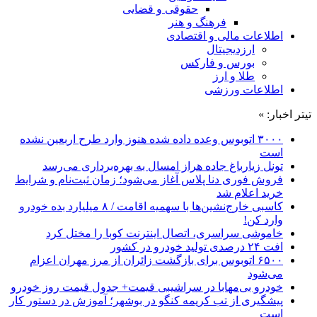
حقوقی و قضایی
فرهنگ و هنر
اطلاعات مالی و اقتصادی
ارزدیجیتال
بورس و فارکس
طلا و ارز
اطلاعات ورزشی
تیتر اخبار: »
۳۰۰۰ اتوبوس وعده داده شده هنوز وارد طرح اربعین نشده
است
تونل زیارباغ جاده هراز امسال به بهره‌برداری می‌رسد
فروش فوری دنا پلاس آغاز می‌شود؛ زمان ثبت‌نام و شرایط
خرید اعلام شد
کاسبی خارج‌نشین‌ها با سهمیه اقامت / ۸ میلیارد بده خودرو
وارد کن!
خاموشی سراسری، اتصال اینترنت کوبا را مختل کرد
افت ۲۴ درصدی تولید خودرو در کشور
۶۵۰۰ اتوبوس برای بازگشت زائران از مرز مهران اعزام
می‌شود
خودرو بی‌مهابا در سراشیبی قیمت+ جدول قیمت روز خودرو
پیشگیری از تب کریمه کنگو در بوشهر؛ آموزش در دستور کار
است