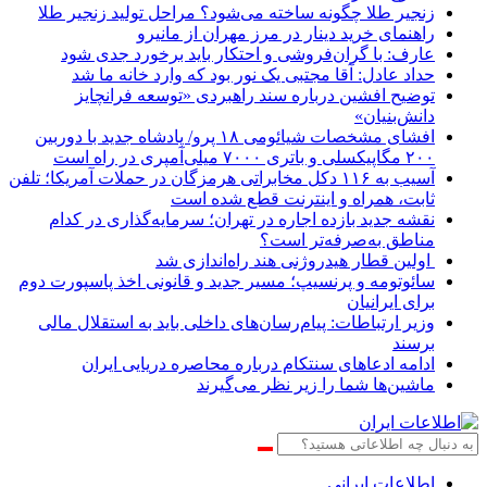
زنجیر طلا چگونه ساخته می‌شود؟ مراحل تولید زنجیر طلا
راهنمای خرید دینار در مرز مهران از مانیرو
عارف: با گران‌فروشی و احتکار باید برخورد جدی شود
حداد عادل: آقا مجتبی یک نور بود که وارد خانه ما شد
توضیح افشین درباره سند راهبردی «توسعه فرانچایز
دانش‌بنیان»
افشای مشخصات شیائومی ۱۸ پرو/ پادشاه جدید با دوربین
۲۰۰ مگاپیکسلی و باتری ۷۰۰۰ میلی‌آمپری در راه است
آسیب به ۱۱۶ دکل مخابراتی هرمزگان در حملات آمریکا؛ تلفن
ثابت، همراه و اینترنت ‌قطع شده است
نقشه جدید بازده اجاره در تهران؛ سرمایه‌گذاری در کدام
مناطق به‌صرفه‌تر است؟
اولین قطار هیدروژنی هند راه‌اندازی شد
سائوتومه و پرنسیپ؛ مسیر جدید و قانونی اخذ پاسپورت دوم
برای ایرانیان
وزیر ارتباطات: پیام‌رسان‌های داخلی باید به استقلال مالی
برسند
ادامه ادعاهای سنتکام درباره محاصره دریایی ایران
ماشین‌ها شما را زیر نظر می‌گیرند
اطلاعات‌ ‎ایرانی