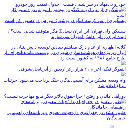
خودرو بی‌مهابا در سراشیبی قیمت+ جدول قیمت روز خودرو
پیشگیری از تب کریمه کنگو در بوشهر؛ آموزش در دستور کار است
سیلیکن ولیِ تهران؛ این ایران نسل Z مگر متوقف شدنی است؟ /
آینده ایران را این دانش آموزان می سازند
گلایه اطهاری از عدم درک مفاهیم بنیادین توسعه دانش بنیان در
ایران/ پروژه‌های هوشمندسازی شهری در بن‌بست ماندند/انحراف از
طرح جامع ۱۳۸۶ به کشور آسیب زد
اینفوگرافیک؛ اعزام ۲۱ هزار زائر اربعین از آذربایجان‌شرقی
وام ودیعه مسکن برای آسیب‌دیدگان جنگ پرداخت می‌شود؛ جزئیات
مبالغ اعلام شد
دوراهی ماندن و رفتن / چرا حقوق بالاتر دیگر مانع مهاجرت نیست؟
طنین عشق در جغرافیای دل/حیات معنوی و برنامه‌های راهپیمایی
جاماندگان