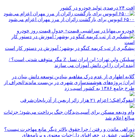
افت ۲۴ درصدی تولید خودرو در کشور
۶۵۰۰ اتوبوس برای بازگشت زائران از مرز مهران اعزام می‌شود
خودرو بی‌مهابا در سراشیبی قیمت+ جدول قیمت روز خودرو
پیشگیری از تب کریمه کنگو در بوشهر؛ آموزش در دستور کار است
سیلیکن ولیِ تهران؛ این ایران نسل Z مگر متوقف شدنی است؟ /
آینده ایران را این دانش آموزان می سازند
گلایه اطهاری از عدم درک مفاهیم بنیادین توسعه دانش بنیان در
ایران/ پروژه‌های هوشمندسازی شهری در بن‌بست ماندند/انحراف از
طرح جامع ۱۳۸۶ به کشور آسیب زد
اینفوگرافیک؛ اعزام ۲۱ هزار زائر اربعین از آذربایجان‌شرقی
وام ودیعه مسکن برای آسیب‌دیدگان جنگ پرداخت می‌شود؛ جزئیات
مبالغ اعلام شد
دوراهی ماندن و رفتن / چرا حقوق بالاتر دیگر مانع مهاجرت نیست؟