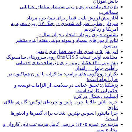
دانش آموزان
بازدید فرمانده نیروی زمینی سپاه از مناطق عملیاتی
شمالغرب
آغاز پیش‌فروش بلیت قطار برای نیمۀ دوم مرداد
سردار رضایی: ضربات شدیدی در جنگ ۱۷ روزه محرم به
امریکا وارد کردیم
نشست خبری رویداد «انتخاب جوان سال»
نتایج آزمون‌های سمپاد و نمونه دولتی هفته آینده منتشر
می‌شود
افزایش ۵ درصدی ظرفیت قطارهای اربعین
مشاهده اولین نسخه One UI 9.5 روی سرورهای سامسونگ
پیش‌بینی ۱۳۰ هکتار زمین برای زیرساخت‌های خدماتی
راه‌آهن چابهار – زاهدان
تکرار دروغ‌گویی های ترامپ: مذاکرات با ایران هم‌اکنون در
حال انجام است!
پزشکیان: تحقق عدالت در سلامت، از الزامات توسعه و
حکمرانی کارآمد است
ایمپلنت دیجیتال در کرج
خرید آنلاین طلا با اجرت پایین و تجربه‌ای لوکس: گالری طلای
ماوی
چرا مانیتور ایسوس بهترین انتخاب برای گیمرها و ادیتورها
است؟
هزینه حج عمره ۱۴۰۵؛ بررسی کامل هزینه ثبت نام، کاروان و
مخارج سفر