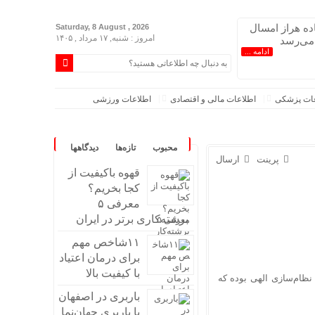
اده هراز امسال
Saturday, 8 August , 2026
امروز : شنبه, ۱۷ مرداد , ۱۴۰۵
 می‌رسد
ادامه ...
عات پزشکی
اطلاعات مالی و اقتصادی
اطلاعات ورزشی
محبوب
تازه‌ها
دیدگاهها
پرینت
ارسال
قهوه باکیفیت از
کجا بخریم؟
معرفی ۵
برشته‌کاری برتر در ایران
۱۱شاخص مهم
برای درمان اعتیاد
با کیفیت بالا
ظام‌سازی الهی بوده که
باربری در اصفهان
اندند/انحراف از طرح جامع ۱۳۸۶ به کشور آسیب زد
با باربری جهان‌نما