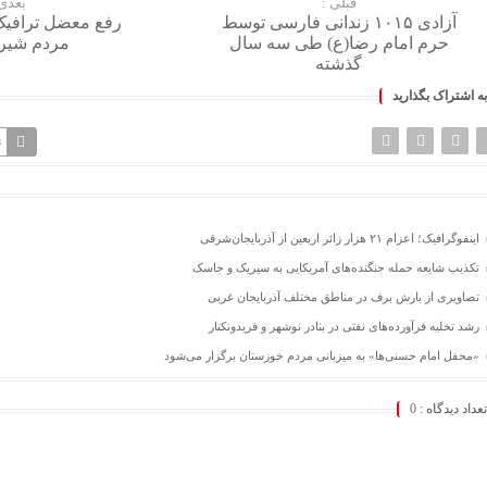
قبلی :
بعدی 
آزادی ۱۰۱۵ زندانی فارسی توسط
رفع معضل ترافی
حرم امام رضا(ع) طی سه سال
مردم شیر
گذشته
به اشتراک بگذارید
8
اینفوگرافیک؛ اعزام ۲۱ هزار زائر اربعین از آذربایجان‌شرقی
تکذیب شایعه حمله جنگنده‌های آمریکایی به سیریک و جاسک
تصاویری از بارش برف در مناطق مختلف آذربایجان غربی
رشد تخلیه فرآورده‌های نفتی در بنادر نوشهر و فریدونکنار
«محفل امام حسنی‌ها» به میزبانی مردم خوزستان برگزار می‌شود
تعداد دیدگاه :
0