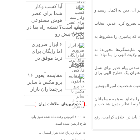
آیا کسب وکار
معرفی کرد که در آن، دین به اکمال رسید و
شما برای عصر
هوش مصنوعی
 تصریح کرد: غدیر، انتخاب
آماده است؟ نقشه راه بقا در
بحران پیش رو
صل‌الخطاب» دانست که پیامبری را مشروط به
۶ ابزار ضروری
 شایستگی‌ها محورند؛ نه
اما رایگان برای
لایت الهی را بنا نهاد؛ نه
ترید موفق در
فارکس
 تمدنی پیام غدیر برای نسل
ه عنوان یک «طرح الهی برای
مقایسه آیفون ۱۶
پرو مکس با سایر
ان شواهدی بر جامعیت شخصیت امیرالمؤمنین
پرچمداران بازار
را متعلق به همه مسلمانان
گونه انتظار بدون شناخت و
جدیدترین‌های اطلاعات ایران
اید در اخلاق، کرامت، رفع
۳۰۰۰ اتوبوس وعده داده شده هنوز وارد
طرح اربعین نشده است
تونل زیارباغ جاده هراز امسال به
بهره‌برداری می‌رسد