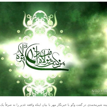
اعزام ۲۱ هزار زائر اربعین از آذربایجان‌شرقی
دیعه مسکن برای آسیب‌دیدگان جنگ پرداخت می‌شود؛ جزئیات مبالغ اعلام شد
ی ماندن و رفتن / چرا حقوق بالاتر دیگر مانع مهاجرت نیست؟
عشق در جغرافیای دل/حیات معنوی و برنامه‌های راهپیمایی جاماندگان
گرما در شرق آسیا؛ کاهش تولید کشاورزی و افزایش قیمت انرژی
اهو: با ترامپ درباره حماس مخالفم
ی: سالی یک‌بار با اربعین نفس تازه می‌کنیم
‌آسا در راه ۳ استان؛ هشدار بارش‌های تابستانه در هرمزگان
ر کرمی: در کمین تروریست‌ها و آماده پاسخ قاطع به دشمن هستیم
دار تهران: توزیع اعتبارات استان پروژه‌محور خواهد بود
: کشورهای عضو ناتو حامیان تروریسم هستند
است ظفرقندی برای بررسی سلامت دهان و دندان دانش آموزان
د فرمانده نیروی زمینی سپاه از مناطق عملیاتی شمالغرب
پیش‌فروش بلیت قطار برای نیمۀ دوم مرداد
ایی: ضربات شدیدی در جنگ ۱۷ روزه محرم به امریکا وارد کردیم
 خبری رویداد «انتخاب جوان سال»
 آزمون‌های سمپاد و نمونه دولتی هفته آینده منتشر می‌شود
 قطارهای اربعین
ن نسخه One UI 9.5 روی سرورهای سامسونگ
خت‌های خدماتی راه‌آهن چابهار – زاهدان
نه شیرمحمدی در گفت
وگو
با خبرنگار مهر با بیان اینکه واقعه غدیر را نه صرفاً یک