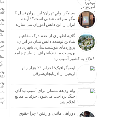
حیا
تکرار
پزشک
کاف
سیلیکن ولیِ تهران؛ این ایران نسل Z
ایمپل
مگر متوقف شدنی است؟ / آینده
وی 
خرید 
پیام
ایران را این دانش آموزان می سازند
چرا م
هزینه حج عمره ۱۴۰۵؛
ابلا
گلایه اطهاری از عدم درک مفاهیم
زنجیر
بنیادین توسعه دانش بنیان در ایران/
وی 
راهنم
خوی
پروژه‌های هوشمندسازی شهری در
سلط
عارف:
بن‌بست ماندند/انحراف از طرح جامع
معا
حداد 
۱۳۸۶ به کشور آسیب زد
امرو
توضیح
ادا
اینفوگرافیک؛ اعزام ۲۱ هزار زائر
افشای مشخصات شیائ
اربعین از آذربایجان‌شرقی
آسیب به ۱۱۶ دکل مخابراتی هرمزگان در حملات آمر
(
ع)
ی
نقشه 
وی 
دان
اولین
وام ودیعه مسکن برای آسیب‌دیدگان
پذی
سائوت
جنگ پرداخت می‌شود؛ جزئیات مبالغ
شیر
وزیر 
اعلام شد
کین
ادامه
ماشین
دوراهی ماندن و رفتن / چرا حقوق