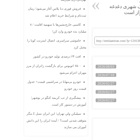
:
ک شهری دغدغه
فروش فوری دنا پلاس آغاز می‌شود؛ زمان
از است
ثبت‌نام و شرایط خرید اعلام شد
کاسبی خارج‌نشین‌ها با سهمیه اقامت / ۸
میلیارد بده خودرو وارد کن!
خاموشی سراسری، اتصال اینترنت کوبا را
http://eetelaateiran.com/?p=12413
مختل کرد
افت ۲۴ درصدی تولید خودرو در کشور
۶۵۰۰ اتوبوس برای بازگشت زائران از مرز
2026/08/03
مهران اعزام می‌شود
2026/07/18
خودرو بی‌مهابا در سراشیبی قیمت+ جدول
2026/02/27
قیمت روز خودرو
2026/02/27
پیشگیری از تب کریمه کنگو در بوشهر؛
2026/02/27
آموزش در دستور کار است
سیلیکن ولیِ تهران؛ این ایران نسل Z مگر
متوقف شدنی است؟ / آینده ایران را این دانش
آموزان می سازند