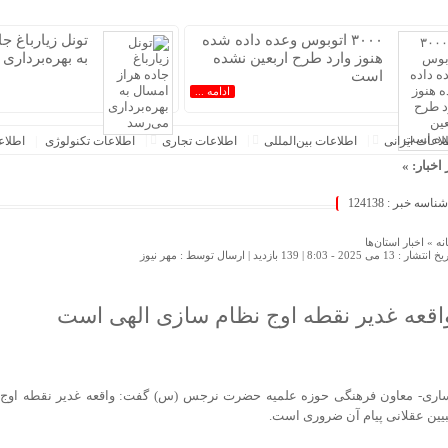
۳۰۰۰ اتوبوس وعده داده شده
تونل زیارباغ ج
هنوز وارد طرح اربعین نشده
به بهره‌برداری
است
ادامه ...
عات‌ ‎ایرانی
اطلاعات بین‌المللی
اطلاعات تجاری
اطلاعات تکنولوژی
اطلا
 اخبار: »
 است
شناسه خبر : 124138
زیارباغ جاده هراز امسال به بهره‌برداری می‌رسد
فوری دنا پلاس آغاز می‌شود؛ زمان ثبت‌نام و شرایط خرید اعلام شد
نه »
اخبار استان‌ها
خ انتشار : 13 می 2025 - 8:03 |
139 بازدید
| ارسال توسط :
مهر نیوز
رج‌نشین‌ها با سهمیه اقامت / ۸ میلیارد بده خودرو وارد کن!
شی سراسری، اتصال اینترنت کوبا را مختل کرد
ور
اقعه غدیر نقطه اوج نظام سازی الهی است
‌شود
و بی‌مهابا در سراشیبی قیمت+ جدول قیمت روز خودرو
یری از تب کریمه کنگو در بوشهر؛ آموزش در دستور کار است
اری- معاون فرهنگی حوزه علمیه حضرت نرجس (س) گفت: واقعه غدیر نقطه اوج ن
هران؛ این ایران نسل Z مگر متوقف شدنی است؟ / آینده ایران را این دانش آموزان می سازند
بیین عقلانی پیام آن ضروری است.
 اطهاری از عدم درک مفاهیم بنیادین توسعه دانش بنیان در ایران/ پروژه‌های هوشمندسازی شهری در بن‌بست م