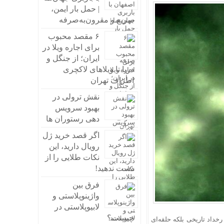
| حمل بار ایمن،
سریع و مقرون‌به‌صرفه
۶ مقصد محبوب
برای اجاره ویلا در
ایران؛ از جنگل و
دریا تا ویلاهای لاکچری
اطراف تهران
نقش ترولی در
بهبود سرویس
دهی رستوران ها
اگر قصد خرید ژل
رویال دارید، این
نکات طلایی را از
دست ندهید!
فرق بین
واژینوپلاستی و
لابیوپلاستی در
چیست؟
 رخداد تاریخی بلکه حلقه‌ای