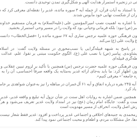
تی در زنجیره استمرار هدایت الهی و شکل‌گیری تمدن توحیدی دانست.
 دروغ‌گویی های ترامپ: مذاکرات با ایران هم‌اکنون در حال انجام است!
وی با استناد به آیات قرآن، از جمله آیه ۳ سوره مائده، غدیر را نقطه‌ای 
یان: تحقق عدالت در سلامت، از الزامات توسعه و حکمرانی کارآمد است
ران از شکست نهایی خود مأیوس شدند.
نت دیجیتال در کرج
با اشاره به اهمیت نصب امیرالمؤمنین علی (علیه‌السلام) به فرمان مستقیم خداوند،
آنلاین طلا با اجرت پایین و تجربه‌ای لوکس: گالری طلای ماوی
بر (
ص)
نبود؛ بلکه فرمانی وحیانی بود که ولایت را در مسیر وحی استمرار بخشید.
انیتور ایسوس بهترین انتخاب برای گیمرها و ادیتورها است؟
معاون فرهنگی حوزه علمیه نرجس ساری آیه ۶۷ سوره مائده را «ف
 بررسی کامل هزینه ثبت نام، کاروان و مخارج سفر
غ ولایت علی (
ع)
می‌کند.
 طلا چگونه ساخته می‌شود؟ مراحل تولید زنجیر طلا
در پاسخ به شبهه قبیله‌گرایی یا نسب‌محوری در مسئله ولایت گفت: در اسلام،
ای خرید دینار در مرز مهران از مانیرو
شاوندی. پیامبر (
ص)
با نصب علی (
ع)
، الگوی حکومت مبتنی بر تقوا، علم، عدالت و و
ه‌گری قبیله‌ای
 با گران‌فروشی و احتکار باید برخورد جدی شود
ون فرهنگی حوزه علمیه حضرت نرجس (
س)
همچنین با تأکید بر لزوم تبیین عقلانی و
عادل: آقا مجتبی یک نور بود که وارد خانه ما شد
ز، اظهار کرد: ما باید به‌جای ارائه غدیر به‌مثابه یک واقعه صرفاً احساسی، آن را ب
 افشین درباره سند راهبردی «توسعه فرانچایز دانش‌بنیان»
ره جامعه”» معرفی کنیم».
ومی ۱۸ پرو/ پادشاه جدید با دوربین ۲۰۰ مگاپیکسلی و باتری ۷۰۰۰ میلی‌آمپری در راه است
وی آیه ۲۴۵ بقره درباره انفاق و آیه ۶۱ آل‌عمران در مباهله را نیز به‌عنو
یکا؛ تلفن ثابت، همراه و اینترنت ‌قطع شده است
اد کرد.
جدید بازده اجاره در تهران؛ سرمایه‌گذاری در کدام مناطق به‌صرفه‌تر است؟
همچنین ضمن اشاره به روایات اهل سنت در شأن نزول آیه تبلیغ و واقعه غدیر، غدیر 
ست و گفت: جایگاه امام زمان (
عج
) نیز در امتداد ولایت غدیر تعریف می‌شود و هر
 قطار هیدروژنی هند راه‌اندازی شد
رش اصل ولایت، انحراف از مسیر مهدویت است
ومه و پرنسیپ؛ مسیر جدید و قانونی اخذ پاسپورت دوم برای ایرانیان
محمدی به جنبه‌های اخلاقی و اجتماعی غدیر پرداخت و افزود: غدیر فقط شعار نیست؛ ب
ارتباطات: پیام‌رسان‌های داخلی باید به استقلال مالی برسند
ه‌ها، حل مشکلات مردم، و اطعام و محبت اجتماعی نمود پیدا کند.
 ادعاهای سنتکام درباره محاصره دریایی ایران
‌ها شما را زیر نظر می‌گیرند