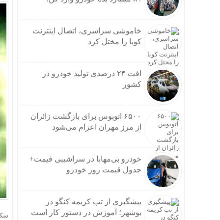
اینفوگرافیک؛ 
وام و
دوراه
خاموشی سراسری، اتصال اینترنت
طنین 
کوبا را مختل کرد
موج 
نتانی
عراقچ
افت ۲۴ درصدی تولید خودرو در
بارش‌های سیل
کشور
سردا
استان
مسکو
۶۵۰۰ اتوبوس برای بازگشت زائران
درخو
از مرز مهران اعزام می‌شود
بازدی
آغاز 
خودرو بی‌مهابا در سراشیبی قیمت+
سردار رض
جدول قیمت روز خودرو
نشست
نتایج
افزایش ۵ درصدی ظرفیت
پیشگیری از تب کریمه کنگو در
مشاهده اولی
بوشهر؛ آموزش در دستور کار است
پیش‌بینی ۱۳۰ هکتار زمین برای زیرسا
سکی