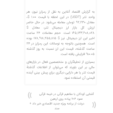
به گزارش اقتصاد آنلاین به نقل از رمزارز نیوز، هر
واحد تتر (USDT) در این لحظه با قیمت ۱.۰۰ $،
معادل ۹۲,۲۳۰ تومان معامله می‌شود. در حال حاضر
ارزش کل بازار ارز دیجیتال تتر، معادل $
۱۶۵,۱۳۳,۶۰۸,۰۲۸ است. حجم معاملات ۲۴ ساعت
اخیر این ارز دیجیتال نیز $ ۱۷۸,۹۱۸,۲۵۵,۸۱۵ بوده
است. همچنین باتوجه به نوسانات این رمزارز در ۲۴
ساعت گذشته، قیمت این ارز نسبت به روز گذشته
۰.۰۵% افزایش یافته است.
بسیاری از تحلیلگران و متخصصین فعال در بازار‌های
مالی بر این باورند که می‌توان از اطلاعات گذشتۀ
قیمت تتر یا هر دارایی دیگری برای پیش بینی آینده
قیمتی آن استفاده نمود.
آشنایی کودکان با مفاهیم قرآنی در خیمه قرآنی
عمود ۷۰۶ پیاده روی اربعین
دولت از برنامه ویژه جدید اقتصادی خبر داد +
سند