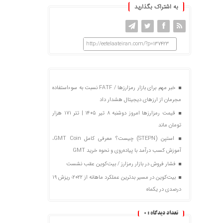
به اشتراک بگذارید
http://eetelaateiran.com/?p=137423
خبر مهم برای بازار رمزارزها / FATF نسبت به سوءاستفاده
مجرمان از ارزهای دیجیتال هشدار داد
قیمت رمزارزها امروز دوشنبه ۸ تیر ۱۴۰۵ | تتر ۱۷۱ هزار
تومان ماند
استپن (STEPN) چیست؟ معرفی کامل GMT Coin،
آموزش کسب درآمد با پیاده‌روی و نحوه خرید GMT
فشار فروش در بازار رمزارز / بیت‌کوین عقب نشست
بیت‌کوین در مسیر بدترین عملکرد ماهانه از ۲۰۲۲؛ ریزش ۱۹
درصدی در یکماه
تعداد دیدگاه :
0