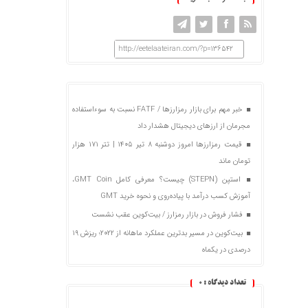
http://eetelaateiran.com/?p=136542
خبر مهم برای بازار رمزارزها / FATF نسبت به سوءاستفاده
مجرمان از ارزهای دیجیتال هشدار داد
قیمت رمزارزها امروز دوشنبه ۸ تیر ۱۴۰۵ | تتر ۱۷۱ هزار
تومان ماند
استپن (STEPN) چیست؟ معرفی کامل GMT Coin،
آموزش کسب درآمد با پیاده‌روی و نحوه خرید GMT
فشار فروش در بازار رمزارز / بیت‌کوین عقب نشست
بیت‌کوین در مسیر بدترین عملکرد ماهانه از ۲۰۲۲؛ ریزش ۱۹
درصدی در یکماه
تعداد دیدگاه :
0