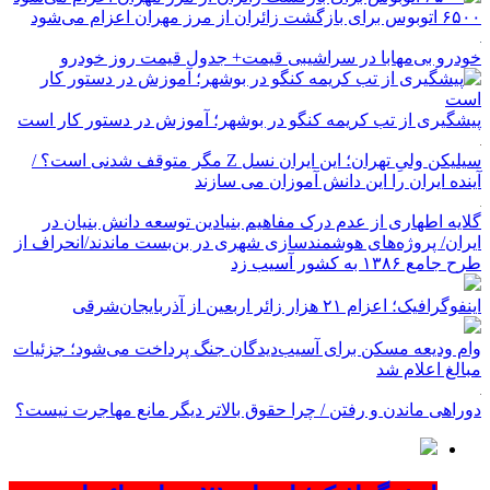
۶۵۰۰ اتوبوس برای بازگشت زائران از مرز مهران اعزام می‌شود
خودرو بی‌مهابا در سراشیبی قیمت+ جدول قیمت روز خودرو
پیشگیری از تب کریمه کنگو در بوشهر؛ آموزش در دستور کار است
سیلیکن ولیِ تهران؛ این ایران نسل Z مگر متوقف شدنی است؟ /
آینده ایران را این دانش آموزان می سازند
گلایه اطهاری از عدم درک مفاهیم بنیادین توسعه دانش بنیان در
ایران/ پروژه‌های هوشمندسازی شهری در بن‌بست ماندند/انحراف از
طرح جامع ۱۳۸۶ به کشور آسیب زد
اینفوگرافیک؛ اعزام ۲۱ هزار زائر اربعین از آذربایجان‌شرقی
وام ودیعه مسکن برای آسیب‌دیدگان جنگ پرداخت می‌شود؛ جزئیات
مبالغ اعلام شد
دوراهی ماندن و رفتن / چرا حقوق بالاتر دیگر مانع مهاجرت نیست؟