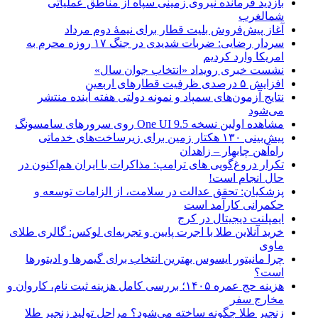
بازدید فرمانده نیروی زمینی سپاه از مناطق عملیاتی
شمالغرب
آغاز پیش‌فروش بلیت قطار برای نیمۀ دوم مرداد
سردار رضایی: ضربات شدیدی در جنگ ۱۷ روزه محرم به
امریکا وارد کردیم
نشست خبری رویداد «انتخاب جوان سال»
افزایش ۵ درصدی ظرفیت قطارهای اربعین
نتایج آزمون‌های سمپاد و نمونه دولتی هفته آینده منتشر
می‌شود
مشاهده اولین نسخه One UI 9.5 روی سرورهای سامسونگ
پیش‌بینی ۱۳۰ هکتار زمین برای زیرساخت‌های خدماتی
راه‌آهن چابهار – زاهدان
تکرار دروغ‌گویی های ترامپ: مذاکرات با ایران هم‌اکنون در
حال انجام است!
پزشکیان: تحقق عدالت در سلامت، از الزامات توسعه و
حکمرانی کارآمد است
ایمپلنت دیجیتال در کرج
خرید آنلاین طلا با اجرت پایین و تجربه‌ای لوکس: گالری طلای
ماوی
چرا مانیتور ایسوس بهترین انتخاب برای گیمرها و ادیتورها
است؟
هزینه حج عمره ۱۴۰۵؛ بررسی کامل هزینه ثبت نام، کاروان و
مخارج سفر
زنجیر طلا چگونه ساخته می‌شود؟ مراحل تولید زنجیر طلا