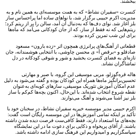
ببخشند.
کنسرت «سفیران نشاط» که به همت موسسه‌ای به همین نام و به
مدیریت اکرم حبیبی برگزار شد، با نواهای ساده اما پراحساس ساز
بلز آغاز شد. نوای دف‌ها که به‌دنبال آن آمد، سالن را پر از ریتم کرد؛
ریتم‌هایی که نه فقط از ساز، که از جان کودکانی می‌آمد که ماه‌ها
برای این شب تمرین کرده بودند.
قطعاتی از آهنگ‌های پرانرژی همچون اثر «زده بارون» مسعود
صادقلو و «برقص آ» ی محسن چاوشی، با انتخابی هوشمندانه، جان
تازه‌ای به فضای کنسرت بخشید و شور و شوقی کودکانه در دل
تماشاگران نشاند.
هاله قره‌گوزلو، مربی موسیقی این گروه، با صبر و مهارتی
تحسین‌برانگیز ماه‌ها همراه این کودکان بوده و گفته می‌شود به دلیل
عدم امکان آموزش تئوریک موسیقی، سازهای کوبه‌ای به‌عنوان
نقطه شروع انتخاب شده‌اند. با این‌حال، اکنون بچه‌ها کم‌کم با ساز
بلز نیز آشنا می‌شوند و آهنگ می‌نوازند.
اکرم حبیبی مدیر موسسه خیریه سفیران نشاط، در سخنان خود با
تأکید بر اینکه تمامی آموزش‌ها در این موسسه رایگان است گفت:
بچه‌های ما استعداد دارند، فقط کافی‌ست فرصت دیده شدن داشته
باشند. از آقای پریخواه و ذکایی برای دعوت ما در این نمایشگاه
سپاسگزاریم و امیدواریم این فرهنگ سازی ادامه داشته باشد.