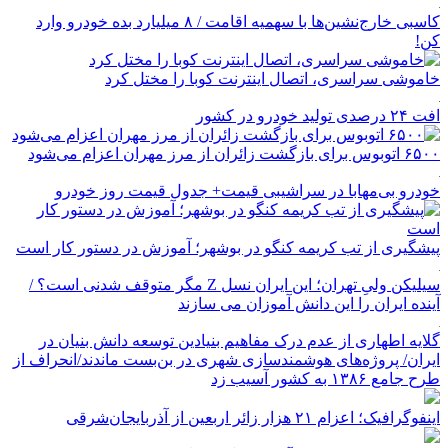
کاسبی خارج‌نشین‌ها با سهمیه اقامت / ۸ میلیارد بده خودرو وارد
کن!
خاموشی سراسری، اتصال اینترنت کوبا را مختل کرد
افت ۲۴ درصدی تولید خودرو در کشور
۶۵۰۰ اتوبوس برای بازگشت زائران از مرز مهران اعزام می‌شود
خودرو بی‌مهابا در سراشیبی قیمت+ جدول قیمت روز خودرو
پیشگیری از تب کریمه کنگو در بوشهر؛ آموزش در دستور کار است
سیلیکن ولیِ تهران؛ این ایران نسل Z مگر متوقف شدنی است؟ /
آینده ایران را این دانش آموزان می سازند
گلایه اطهاری از عدم درک مفاهیم بنیادین توسعه دانش بنیان در
ایران/ پروژه‌های هوشمندسازی شهری در بن‌بست ماندند/انحراف از
طرح جامع ۱۳۸۶ به کشور آسیب زد
اینفوگرافیک؛ اعزام ۲۱ هزار زائر اربعین از آذربایجان‌شرقی