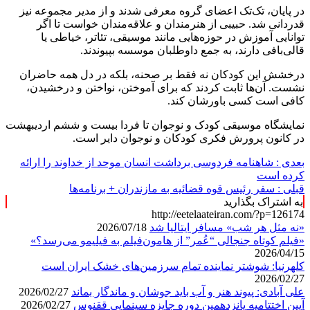
در پایان، تک‌تک اعضای گروه معرفی شدند و از مدیر مجموعه نیز
قدردانی شد. حبیبی از هنرمندان و علاقه‌مندان خواست تا اگر
توانایی آموزش در حوزه‌هایی مانند موسیقی، تئاتر، خیاطی یا
قالی‌بافی دارند، به جمع داوطلبان موسسه بپیوندند.
درخشش این کودکان نه فقط بر صحنه، بلکه در دل همه حاضران
نشست. آن‌ها ثابت کردند که برای آموختن، نواختن و درخشیدن،
کافی است کسی باورشان کند.
نمایشگاه موسیقی کودک و نوجوان تا فردا بیست و ششم اردیبهشت
در کانون پرورش فکری کودکان و نوجوان دایر است.
بعدی :
شاهنامه فردوسی برداشت انسان موحد از خداوند را ارائه
کرده است
قبلی :
سفر رئیس قوه قضائیه به مازندران + برنامه‌ها
به اشتراک بگذارید
http://eetelaateiran.com/?p=126174
«نه مثل هر شب» مسافر ایتالیا شد
2026/07/18
«فیلم کوتاه جنجالی “عُمر” از هامون‌فیلم به فیلیمو می‌رسد؟»
2026/04/15
کلهرنیا: شوشتر نماینده تمام سرزمین‌های خشک ایران است
2026/02/27
علی آبادی: پیوند هنر و آب باید جوشان و ماندگار بماند
2026/02/27
آیین اختتامیه پانزدهمین دوره جایزه سینمایی ققنوس
2026/02/27