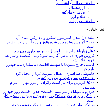
اطلاعات مالی و اقتصادی
ارزدیجیتال
بورس و فارکس
طلا و ارز
اطلاعات ورزشی
تیتر اخبار: »
علت داغ شدن کمپرسور اسکرو و بالا رفتن دمای آن
۳۰۰۰ اتوبوس وعده داده شده هنوز وارد طرح اربعین نشده
است
تونل زیارباغ جاده هراز امسال به بهره‌برداری می‌رسد
فروش فوری دنا پلاس آغاز می‌شود؛ زمان ثبت‌نام و شرایط
خرید اعلام شد
کاسبی خارج‌نشین‌ها با سهمیه اقامت / ۸ میلیارد بده خودرو
وارد کن!
خاموشی سراسری، اتصال اینترنت کوبا را مختل کرد
افت ۲۴ درصدی تولید خودرو در کشور
۶۵۰۰ اتوبوس برای بازگشت زائران از مرز مهران اعزام
می‌شود
خودرو بی‌مهابا در سراشیبی قیمت+ جدول قیمت روز خودرو
پیشگیری از تب کریمه کنگو در بوشهر؛ آموزش در دستور کار
است
سیلیکن ولیِ تهران؛ این ایران نسل Z مگر متوقف شدنی