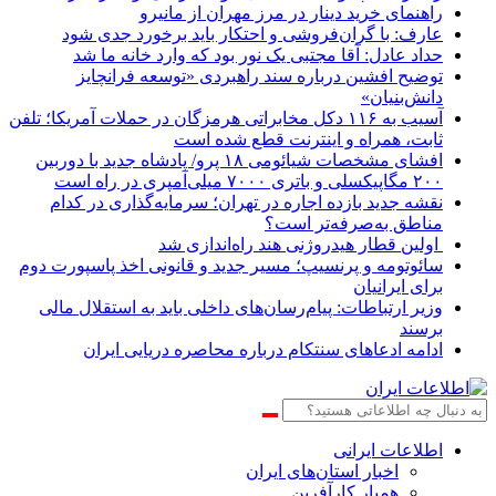
راهنمای خرید دینار در مرز مهران از مانیرو
عارف: با گران‌فروشی و احتکار باید برخورد جدی شود
حداد عادل: آقا مجتبی یک نور بود که وارد خانه ما شد
توضیح افشین درباره سند راهبردی «توسعه فرانچایز
دانش‌بنیان»
آسیب به ۱۱۶ دکل مخابراتی هرمزگان در حملات آمریکا؛ تلفن
ثابت، همراه و اینترنت ‌قطع شده است
افشای مشخصات شیائومی ۱۸ پرو/ پادشاه جدید با دوربین
۲۰۰ مگاپیکسلی و باتری ۷۰۰۰ میلی‌آمپری در راه است
نقشه جدید بازده اجاره در تهران؛ سرمایه‌گذاری در کدام
مناطق به‌صرفه‌تر است؟
اولین قطار هیدروژنی هند راه‌اندازی شد
سائوتومه و پرنسیپ؛ مسیر جدید و قانونی اخذ پاسپورت دوم
برای ایرانیان
وزیر ارتباطات: پیام‌رسان‌های داخلی باید به استقلال مالی
برسند
ادامه ادعاهای سنتکام درباره محاصره دریایی ایران
اطلاعات‌ ‎ایرانی
اخبار استان‌های ایران
همیار کارآفرین