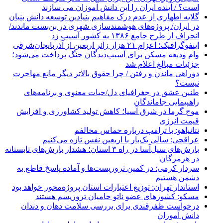
است؟ / آینده ایران را این دانش آموزان می سازند
گلایه اطهاری از عدم درک مفاهیم بنیادین توسعه دانش بنیان
در ایران/ پروژه‌های هوشمندسازی شهری در بن‌بست ماندند/
انحراف از طرح جامع ۱۳۸۶ به کشور آسیب زد
اینفوگرافیک؛ اعزام ۲۱ هزار زائر اربعین از آذربایجان‌شرقی
وام ودیعه مسکن برای آسیب‌دیدگان جنگ پرداخت می‌شود؛
جزئیات مبالغ اعلام شد
دوراهی ماندن و رفتن / چرا حقوق بالاتر دیگر مانع مهاجرت
نیست؟
طنین عشق در جغرافیای دل/حیات معنوی و برنامه‌های
راهپیمایی جاماندگان
موج گرما در شرق آسیا؛ کاهش تولید کشاورزی و افزایش
قیمت انرژی
نتانیاهو: با ترامپ درباره حماس مخالفم
عراقچی: سالی یک‌بار با اربعین نفس تازه می‌کنیم
بارش‌های سیل‌آسا در راه ۳ استان؛ هشدار بارش‌های تابستانه
در هرمزگان
سردار کرمی: در کمین تروریست‌ها و آماده پاسخ قاطع به
دشمن هستیم
استاندار تهران: توزیع اعتبارات استان پروژه‌محور خواهد بود
مسکو: کشورهای عضو ناتو حامیان تروریسم هستند
درخواست ظفرقندی برای بررسی سلامت دهان و دندان
دانش آموزان