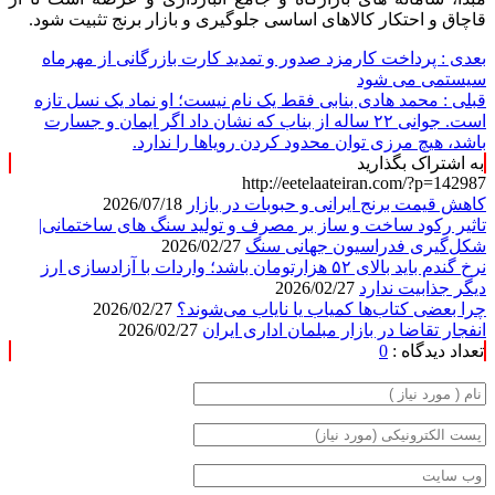
قاچاق و احتکار کالاهای اساسی جلوگیری و بازار برنج تثبیت شود.
بعدی :
پرداخت کارمزد صدور و تمدید کارت بازرگانی از مهرماه
سیستمی می شود
قبلی :
محمد هادی بنابی فقط یک نام نیست؛ او نماد یک نسل تازه
است. جوانی ۲۲ ساله از بناب که نشان داد اگر ایمان و جسارت
باشد، هیچ مرزی توان محدود کردن رویاها را ندارد.
به اشتراک بگذارید
http://eetelaateiran.com/?p=142987
کاهش قیمت برنج ایرانی و حبوبات در بازار
2026/07/18
تاثیر رکود ساخت و ساز بر مصرف و تولید سنگ های ساختمانی|
شکل‌گیری فدراسیون جهانی سنگ
2026/02/27
نرخ گندم باید بالای ۵۲ هزارتومان باشد؛ واردات با آزادسازی ارز
دیگر جذابیت ندارد
2026/02/27
چرا بعضی کتاب‌ها کمیاب یا نایاب می‌شوند؟
2026/02/27
انفجار تقاضا در بازار مبلمان اداری ایران
2026/02/27
تعداد دیدگاه :
0