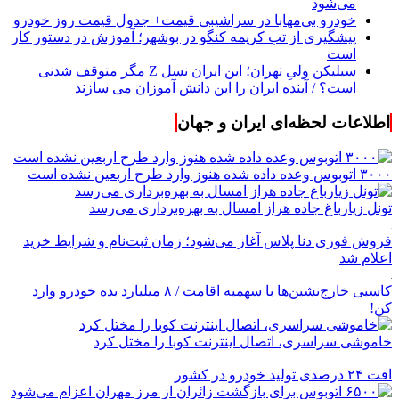
می‌شود
خودرو بی‌مهابا در سراشیبی قیمت+ جدول قیمت روز خودرو
پیشگیری از تب کریمه کنگو در بوشهر؛ آموزش در دستور کار
است
سیلیکن ولیِ تهران؛ این ایران نسل Z مگر متوقف شدنی
است؟ / آینده ایران را این دانش آموزان می سازند
اطلاعات لحظه‌ای ایران و جهان
۳۰۰۰ اتوبوس وعده داده شده هنوز وارد طرح اربعین نشده است
تونل زیارباغ جاده هراز امسال به بهره‌برداری می‌رسد
فروش فوری دنا پلاس آغاز می‌شود؛ زمان ثبت‌نام و شرایط خرید
اعلام شد
کاسبی خارج‌نشین‌ها با سهمیه اقامت / ۸ میلیارد بده خودرو وارد
کن!
خاموشی سراسری، اتصال اینترنت کوبا را مختل کرد
افت ۲۴ درصدی تولید خودرو در کشور