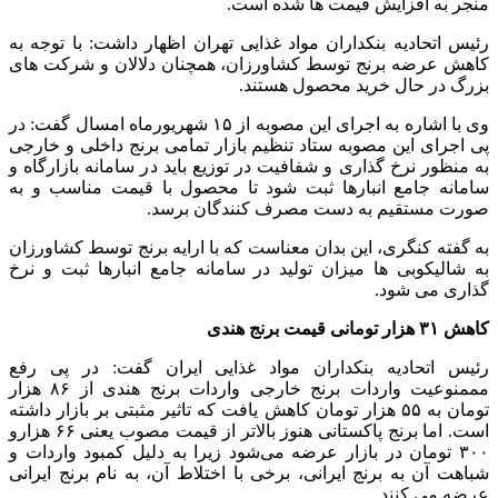
منجر به افزایش قیمت ها شده است.
رئیس اتحادیه بنکداران مواد غذایی تهران اظهار داشت: با توجه به
کاهش عرضه برنج توسط کشاورزان، همچنان دلالان و شرکت های
بزرگ در حال خرید محصول هستند.
وی با اشاره به اجرای این مصوبه از ۱۵ شهریورماه امسال گفت: در
پی اجرای این مصوبه ستاد تنظیم بازار تمامی برنج داخلی و خارجی
به منظور نرخ گذاری و شفافیت در توزیع باید در سامانه بازارگاه و
سامانه جامع انبارها ثبت شود تا محصول با قیمت مناسب و به
صورت مستقیم به دست مصرف کنندگان برسد.
به گفته کنگری، این بدان معناست که با ارایه برنج توسط کشاورزان
به شالیکوبی ها میزان تولید در سامانه جامع انبارها ثبت و نرخ
گذاری می شود.
کاهش ۳۱ هزار تومانی قیمت برنج هندی
رئیس اتحادیه بنکداران مواد غذایی ایران گفت: در پی رفع
مممنوعیت واردات برنج خارجی واردات برنج هندی از ۸۶ هزار
تومان به ۵۵ هزار تومان کاهش یافت که تاثیر مثبتی بر بازار داشته
است. اما برنج پاکستانی هنوز بالاتر از قیمت مصوب یعنی ۶۶ هزارو
۳۰۰ تومان در بازار عرضه می‌شود زیرا به دلیل کمبود واردات و
شباهت آن به برنج ایرانی، برخی با اختلاط آن، به نام برنج ایرانی
عرضه می کنند.