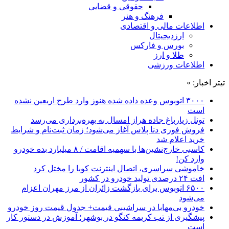
حقوقی و قضایی
فرهنگ و هنر
اطلاعات مالی و اقتصادی
ارزدیجیتال
بورس و فارکس
طلا و ارز
اطلاعات ورزشی
تیتر اخبار: »
۳۰۰۰ اتوبوس وعده داده شده هنوز وارد طرح اربعین نشده
است
تونل زیارباغ جاده هراز امسال به بهره‌برداری می‌رسد
فروش فوری دنا پلاس آغاز می‌شود؛ زمان ثبت‌نام و شرایط
خرید اعلام شد
کاسبی خارج‌نشین‌ها با سهمیه اقامت / ۸ میلیارد بده خودرو
وارد کن!
خاموشی سراسری، اتصال اینترنت کوبا را مختل کرد
افت ۲۴ درصدی تولید خودرو در کشور
۶۵۰۰ اتوبوس برای بازگشت زائران از مرز مهران اعزام
می‌شود
خودرو بی‌مهابا در سراشیبی قیمت+ جدول قیمت روز خودرو
پیشگیری از تب کریمه کنگو در بوشهر؛ آموزش در دستور کار
است