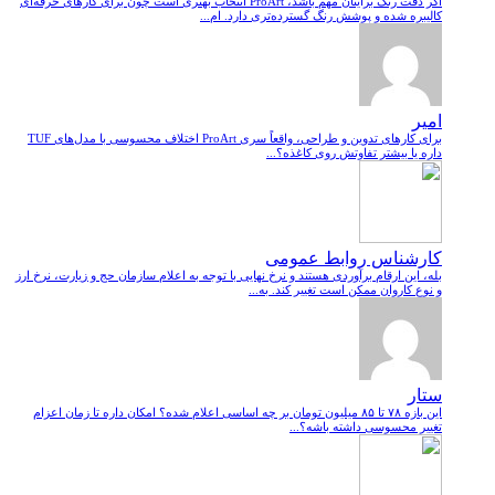
اگر دقت رنگ برایتان مهم باشد، ProArt انتخاب بهتری است چون برای کارهای حرفه‌ای
کالیبره شده و پوشش رنگ گسترده‌تری دارد. ام...
امیر
برای کارهای تدوین و طراحی، واقعاً سری ProArt اختلاف محسوسی با مدل‌های TUF
داره یا بیشتر تفاوتش روی کاغذه؟...
کارشناس روابط عمومی
بله، این ارقام برآوردی هستند و نرخ نهایی با توجه به اعلام سازمان حج و زیارت، نرخ ارز
و نوع کاروان ممکن است تغییر کند. به...
ستار
این بازه ۷۸ تا ۸۵ میلیون تومان بر چه اساسی اعلام شده؟ امکان داره تا زمان اعزام
تغییر محسوسی داشته باشه؟...