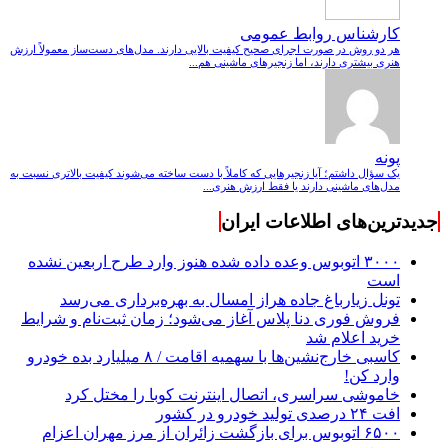
کارشناس روابط عمومی
هر دو روش در صورت اجرای صحیح کیفیت بالایی دارند. مدل‌های دست‌ساز معمولاً ارزش
هنری بیشتری دارند، اما زنجیرهای ماشینی هم...
پونه
یک سؤال داشتم؛ آیا زنجیرهایی که کاملاً با دست ساخته می‌شوند کیفیت بالاتری نسبت به
مدل‌های ماشینی دارند یا فقط ارزش هنری...
جدیدترین‌های اطلاعات ایران
۳۰۰۰ اتوبوس وعده داده شده هنوز وارد طرح اربعین نشده
است
تونل زیارباغ جاده هراز امسال به بهره‌برداری می‌رسد
فروش فوری دنا پلاس آغاز می‌شود؛ زمان ثبت‌نام و شرایط
خرید اعلام شد
کاسبی خارج‌نشین‌ها با سهمیه اقامت / ۸ میلیارد بده خودرو
وارد کن!
خاموشی سراسری، اتصال اینترنت کوبا را مختل کرد
افت ۲۴ درصدی تولید خودرو در کشور
۶۵۰۰ اتوبوس برای بازگشت زائران از مرز مهران اعزام