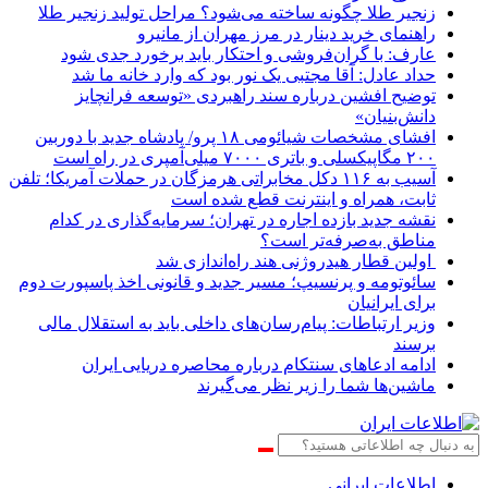
زنجیر طلا چگونه ساخته می‌شود؟ مراحل تولید زنجیر طلا
راهنمای خرید دینار در مرز مهران از مانیرو
عارف: با گران‌فروشی و احتکار باید برخورد جدی شود
حداد عادل: آقا مجتبی یک نور بود که وارد خانه ما شد
توضیح افشین درباره سند راهبردی «توسعه فرانچایز
دانش‌بنیان»
افشای مشخصات شیائومی ۱۸ پرو/ پادشاه جدید با دوربین
۲۰۰ مگاپیکسلی و باتری ۷۰۰۰ میلی‌آمپری در راه است
آسیب به ۱۱۶ دکل مخابراتی هرمزگان در حملات آمریکا؛ تلفن
ثابت، همراه و اینترنت ‌قطع شده است
نقشه جدید بازده اجاره در تهران؛ سرمایه‌گذاری در کدام
مناطق به‌صرفه‌تر است؟
اولین قطار هیدروژنی هند راه‌اندازی شد
سائوتومه و پرنسیپ؛ مسیر جدید و قانونی اخذ پاسپورت دوم
برای ایرانیان
وزیر ارتباطات: پیام‌رسان‌های داخلی باید به استقلال مالی
برسند
ادامه ادعاهای سنتکام درباره محاصره دریایی ایران
ماشین‌ها شما را زیر نظر می‌گیرند
اطلاعات‌ ‎ایرانی