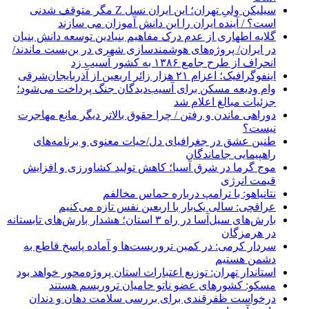
سیلیکن ولیِ تهران؛ این ایران نسل Z مگر متوقف شدنی
است؟ / آینده ایران را این دانش آموزان می سازند
گلایه اطهاری از عدم درک مفاهیم بنیادین توسعه دانش بنیان
در ایران/ پروژه‌های هوشمندسازی شهری در بن‌بست ماندند/
انحراف از طرح جامع ۱۳۸۶ به کشور آسیب زد
اینفوگرافیک؛ اعزام ۲۱ هزار زائر اربعین از آذربایجان‌شرقی
وام ودیعه مسکن برای آسیب‌دیدگان جنگ پرداخت می‌شود؛
جزئیات مبالغ اعلام شد
دوراهی ماندن و رفتن / چرا حقوق بالاتر دیگر مانع مهاجرت
نیست؟
طنین عشق در جغرافیای دل/حیات معنوی و برنامه‌های
راهپیمایی جاماندگان
موج گرما در شرق آسیا؛ کاهش تولید کشاورزی و افزایش
قیمت انرژی
نتانیاهو: با ترامپ درباره حماس مخالفم
عراقچی: سالی یک‌بار با اربعین نفس تازه می‌کنیم
بارش‌های سیل‌آسا در راه ۳ استان؛ هشدار بارش‌های تابستانه
در هرمزگان
سردار کرمی: در کمین تروریست‌ها و آماده پاسخ قاطع به
دشمن هستیم
استاندار تهران: توزیع اعتبارات استان پروژه‌محور خواهد بود
مسکو: کشورهای عضو ناتو حامیان تروریسم هستند
درخواست ظفرقندی برای بررسی سلامت دهان و دندان