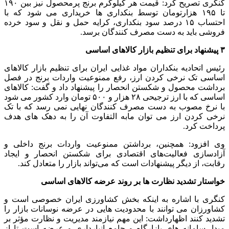
کنگری تصریح کرد: قیمت هر کیلوگرم برنج پرمحصول نیز بین ۱۹۰
تا ۱۹۵ هزارتومان توسط بنکداری ها خریداری می شود که با
احتساب ۱۵ درصد سود بنکداری، کرایه حمل و نقل و سود خرده
فروشی باید به دست مصرف کنندگان برسد.
۳ پیشنهاد برای تنظیم بازار کالاهای اساسی
رئیس اتحادیه بنکداران مواد غذایی ایران برای تنظیم بازار کالاهای
اساسی تک نرخی کردن ارز، رفع ممنوعیت واردات برنج در فصل
برداشت محصول و شکستن انحصار را پیشنهاد داد و گفت: کالاهای
اساسی که با ارز ترجیحی ۲۸ هزار و ۵۰۰ تومان وارد کشور می شود
با نرخ مصوب به دست مصرف کنندگان نهایی نمی رسد که با تک
نرخی کردن ارز می توان مابه التفاوت آن را به دهک های هدف
پرداخت کرد.
وی افزود: همچنین، برداشتن ممنوعیت واردات برنج داخلی و
آزادسازی فعالیت‌های اقتصادی برای شکستن انحصار و ایجاد
رقابت، از دیگر پیشنهادات است که می‌تواند بازار را متعادل‌ کند.
خواستار تشدید نظارت ها بر روند عرضه کالاهای اساسی
کنگری با اشاره به اینکه بخش کشاورزی ایران خصوصی است و
کشاورزان می‌ توانند با محدودیت‌ هایی در عرضه نوسانات بازار را
تشدید کنند اظهارداشت: این مهم نیازمند مدیریت و نظارت مؤثر بر
مبدا، سامانه های بازارگاه و جامع انبارداری و عرضه است تا از