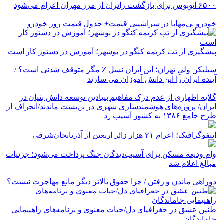
۶۵۰۰ اتوبوس برای بازگشت زائران از مرز مهران اعزام می‌شود
خودرو بی‌مهابا در سراشیبی قیمت+ جدول قیمت روز خودرو
پیشگیری از تب کریمه کنگو در بوشهر؛ آموزش در دستور کار است
سیلیکن ولیِ تهران؛ این ایران نسل Z مگر متوقف شدنی است؟ /
آینده ایران را این دانش آموزان می سازند
گلایه اطهاری از عدم درک مفاهیم بنیادین توسعه دانش بنیان در
ایران/ پروژه‌های هوشمندسازی شهری در بن‌بست ماندند/انحراف از
طرح جامع ۱۳۸۶ به کشور آسیب زد
اینفوگرافیک؛ اعزام ۲۱ هزار زائر اربعین از آذربایجان‌شرقی
وام ودیعه مسکن برای آسیب‌دیدگان جنگ پرداخت می‌شود؛ جزئیات
مبالغ اعلام شد
دوراهی ماندن و رفتن / چرا حقوق بالاتر دیگر مانع مهاجرت نیست؟
طنین عشق در جغرافیای دل/حیات معنوی و برنامه‌های راهپیمایی
جاماندگان