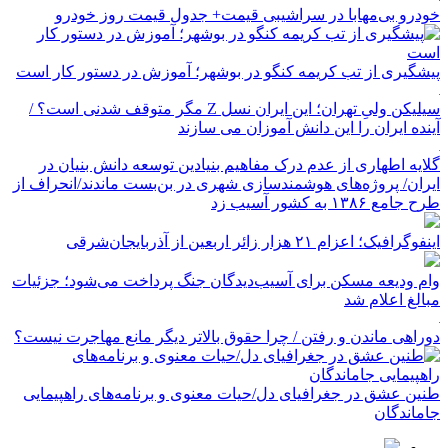
خودرو بی‌مهابا در سراشیبی قیمت+ جدول قیمت روز خودرو
پیشگیری از تب کریمه کنگو در بوشهر؛ آموزش در دستور کار است
سیلیکن ولیِ تهران؛ این ایران نسل Z مگر متوقف شدنی است؟ /
آینده ایران را این دانش آموزان می سازند
گلایه اطهاری از عدم درک مفاهیم بنیادین توسعه دانش بنیان در
ایران/ پروژه‌های هوشمندسازی شهری در بن‌بست ماندند/انحراف از
طرح جامع ۱۳۸۶ به کشور آسیب زد
اینفوگرافیک؛ اعزام ۲۱ هزار زائر اربعین از آذربایجان‌شرقی
وام ودیعه مسکن برای آسیب‌دیدگان جنگ پرداخت می‌شود؛ جزئیات
مبالغ اعلام شد
دوراهی ماندن و رفتن / چرا حقوق بالاتر دیگر مانع مهاجرت نیست؟
طنین عشق در جغرافیای دل/حیات معنوی و برنامه‌های راهپیمایی
جاماندگان