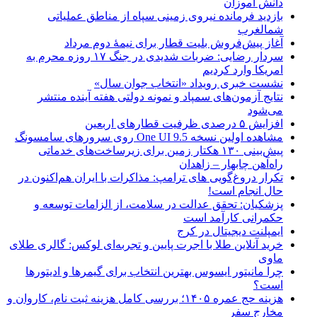
دانش آموزان
بازدید فرمانده نیروی زمینی سپاه از مناطق عملیاتی
شمالغرب
آغاز پیش‌فروش بلیت قطار برای نیمۀ دوم مرداد
سردار رضایی: ضربات شدیدی در جنگ ۱۷ روزه محرم به
امریکا وارد کردیم
نشست خبری رویداد «انتخاب جوان سال»
نتایج آزمون‌های سمپاد و نمونه دولتی هفته آینده منتشر
می‌شود
افزایش ۵ درصدی ظرفیت قطارهای اربعین
مشاهده اولین نسخه One UI 9.5 روی سرورهای سامسونگ
پیش‌بینی ۱۳۰ هکتار زمین برای زیرساخت‌های خدماتی
راه‌آهن چابهار – زاهدان
تکرار دروغ‌گویی های ترامپ: مذاکرات با ایران هم‌اکنون در
حال انجام است!
پزشکیان: تحقق عدالت در سلامت، از الزامات توسعه و
حکمرانی کارآمد است
ایمپلنت دیجیتال در کرج
خرید آنلاین طلا با اجرت پایین و تجربه‌ای لوکس: گالری طلای
ماوی
چرا مانیتور ایسوس بهترین انتخاب برای گیمرها و ادیتورها
است؟
هزینه حج عمره ۱۴۰۵؛ بررسی کامل هزینه ثبت نام، کاروان و
مخارج سفر