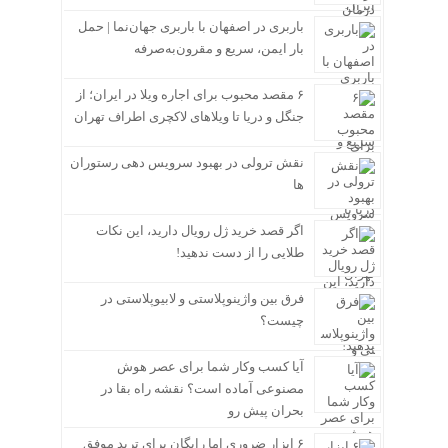
باربری در اصفهان با باربری جهان‌نما | حمل
بار ایمن، سریع و مقرون‌به‌صرفه
۶ مقصد محبوب برای اجاره ویلا در ایران؛ از
جنگل و دریا تا ویلاهای لاکچری اطراف تهران
نقش ترولی در بهبود سرویس دهی رستوران
ها
اگر قصد خرید ژل رویال دارید، این نکات
طلایی را از دست ندهید!
فرق بین واژینوپلاستی و لابیوپلاستی در
چیست؟
آیا کسب وکار شما برای عصر هوش
مصنوعی آماده است؟ نقشه راه بقا در
بحران پیش رو
۶ ابزار ضروری اما رایگان برای ترید موفق