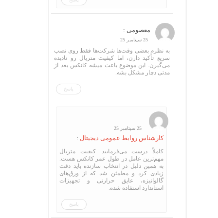
معصومی :
25 سپتامبر 25
به نظرم بعضی وقت‌ها شرکت‌ها فقط روی نصب
سریع تأکید دارن، اما کیفیت متریال رو نادیده
می‌گیرن. این موضوع باعث میشه کانکس بعد از
مدتی دچار مشکل بشه.
پاسخ
25 سپتامبر 25
کارشناس روابط عمومی دیجیتال
:
کاملاً درست می‌فرمایید. کیفیت متریال
مهم‌ترین عامل در طول عمر کانکس هست.
به همین دلیل در انتخاب سازنده باید دقت
زیادی کرد و مطمئن شد که از ورق‌های
گالوانیزه، عایق حرارتی و تجهیزات
استاندارد استفاده شده.
پاسخ