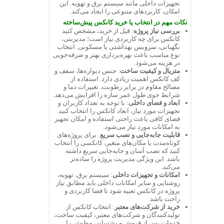
تجهیزات داخلی مانند سیستم برق و تهویه. این
امکان، کاربردهای متنوعی را ایجاد می‌کند.
نکات مهم در انتخاب یا خرید کانکس پیش‌ساخته
بررسی نیاز پروژه
: قبل از خرید، مشخص کنید
کانکس برای چه کاربردی نیاز است؛ مدیریتی،
نگهبانی، سرویس بهداشتی یا مسکونی. انتخاب
نوع مناسب باعث بهره‌برداری بهتر و صرفه‌جویی
در هزینه می‌شود.
متریال و کیفیت ساخت
: جنس دیواره‌ها، سقف و
کف کانکس اهمیت زیادی دارد. استفاده از
مصالح مقاوم در برابر رطوبت، تغییرات دما و
شرایط جوی طول عمر سازه را افزایش می‌دهد.
ابعاد و فضای داخلی
: با توجه به تعداد کاربران و
تجهیزات مورد نیاز، ابعاد کانکس را انتخاب کنید.
فضای کافی باعث راحتی استفاده و امکان تجهیز
به امکانات مورد نیاز می‌شود.
قابلیت جابه‌جایی و نصب سریع
: برای پروژه‌های
کوتاه‌مدت یا مکان‌های متغیر، کانکسی را انتخاب
کنید که نصب آسان و جابه‌جایی سریع داشته
باشد. این ویژگی مدیریت پروژه را ساده‌تر
می‌کند.
امکانات و تجهیزات داخلی
: سیستم برق، تهویه،
روشنایی و سایر امکانات داخلی باید مطابق نیاز
پروژه در کانکس تعبیه شود تا فضا کاربردی و
راحت باشد.
خرید از شرکت‌های معتبر
: انتخاب کانکس از
تولیدکنندگان و شرکت‌های معتبر، کیفیت ساخت،
خدمات پس از فروش و پشتیبانی مطمئن را