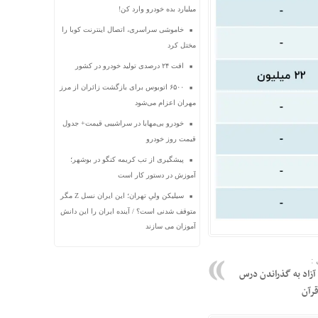
میلیارد بده خودرو وارد کن!
خاموشی سراسری، اتصال اینترنت کوبا را
مختل کرد
افت ۲۴ درصدی تولید خودرو در کشور
۶۵۰۰ اتوبوس برای بازگشت زائران از مرز
مهران اعزام می‌شود
خودرو بی‌مهابا در سراشیبی قیمت+ جدول
قیمت روز خودرو
پیشگیری از تب کریمه کنگو در بوشهر؛
آموزش در دستور کار است
سیلیکن ولیِ تهران؛ این ایران نسل Z مگر
متوقف شدنی است؟ / آینده ایران را این دانش
آموزان می سازند
:
 آزاد به گذراندن درس
قرآن