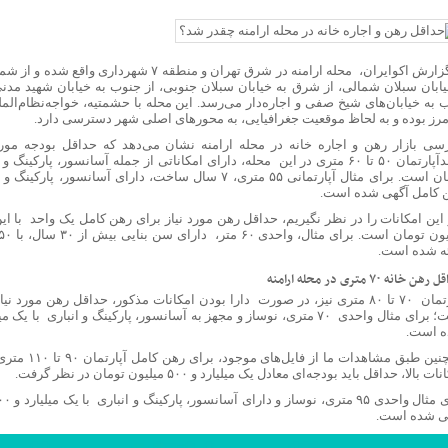
اعزام ۲۱ هزار زائر اربعین از آذربایجان‌شرقی
دیعه مسکن برای آسیب‌دیدگان جنگ پرداخت می‌شود؛ جزئیات مبالغ اعلام شد
ی ماندن و رفتن / چرا حقوق بالاتر دیگر مانع مهاجرت نیست؟
عشق در جغرافیای دل/حیات معنوی و برنامه‌های راهپیمایی جاماندگان
به گزارش اکوایران، محله ارامنه در شرق تهران و منطقه ۷
یابان سبلان شمالی، از شرق به خیابان سبلان جنوبی، از جنوب به خیابان شهید مدنی 
گرما در شرق آسیا؛ کاهش تولید کشاورزی و افزایش قیمت انرژی
 به خیابان‌های شیخ صفی و اجاره‌دار می‌رسد. این محله با حشمتیه، خواجه‌نظام‌الم
اهو: با ترامپ درباره حماس مخالفم
مرز بوده و به لحاظ موقعیت جغرافیایی، به محورهای اصلی شهر دسترسی دارد.
ی: سالی یک‌بار با اربعین نفس تازه می‌کنیم
سی بازار رهن و اجاره خانه در محله ارامنه نشان می‌دهد که حداقل بودجه مور
‌آسا در راه ۳ استان؛ هشدار بارش‌های تابستانه در هرمزگان
ر کرمی: در کمین تروریست‌ها و آماده پاسخ قاطع به دشمن هستیم
 کامل آگهی شده است.
دار تهران: توزیع اعتبارات استان پروژه‌محور خواهد بود
: کشورهای عضو ناتو حامیان تروریسم هستند
ئه شده است.
است ظفرقندی برای بررسی سلامت دهان و دندان دانش آموزان
ن خانه ۷۰ متری در محله ارامنه
د فرمانده نیروی زمینی سپاه از مناطق عملیاتی شمالغرب
پیش‌فروش بلیت قطار برای نیمۀ دوم مرداد
است؛ برای مثال واحدی ۷۰ متری، نوساز و مجهز به آسانسور، پارکینگ و انباری 
ایی: ضربات شدیدی در جنگ ۱۷ روزه محرم به امریکا وارد کردیم
 است.
 خبری رویداد «انتخاب جوان سال»
همچنین طبق مشاهدا
 آزمون‌های سمپاد و نمونه دولتی هفته آینده منتشر می‌شود
ت بالا، حداقل باید بودجه‌ای معادل یک میلیارد و ۵۰۰ میلیون تومان در نظر گرفت.
 قطارهای اربعین
ن نسخه One UI 9.5 روی سرورهای سامسونگ
ی شده است.
خت‌های خدماتی راه‌آهن چابهار – زاهدان