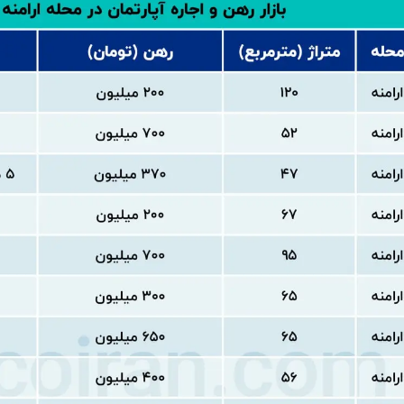
 دروغ‌گویی های ترامپ: مذاکرات با ایران هم‌اکنون در حال انجام است!
یان: تحقق عدالت در سلامت، از الزامات توسعه و حکمرانی کارآمد است
نت دیجیتال در کرج
آنلاین طلا با اجرت پایین و تجربه‌ای لوکس: گالری طلای ماوی
انیتور ایسوس بهترین انتخاب برای گیمرها و ادیتورها است؟
 بررسی کامل هزینه ثبت نام، کاروان و مخارج سفر
 طلا چگونه ساخته می‌شود؟ مراحل تولید زنجیر طلا
ای خرید دینار در مرز مهران از مانیرو
 با گران‌فروشی و احتکار باید برخورد جدی شود
عادل: آقا مجتبی یک نور بود که وارد خانه ما شد
 افشین درباره سند راهبردی «توسعه فرانچایز دانش‌بنیان»
ومی ۱۸ پرو/ پادشاه جدید با دوربین ۲۰۰ مگاپیکسلی و باتری ۷۰۰۰ میلی‌آمپری در راه است
یکا؛ تلفن ثابت، همراه و اینترنت ‌قطع شده است
جدید بازده اجاره در تهران؛ سرمایه‌گذاری در کدام مناطق به‌صرفه‌تر است؟
 قطار هیدروژنی هند راه‌اندازی شد
ومه و پرنسیپ؛ مسیر جدید و قانونی اخذ پاسپورت دوم برای ایرانیان
ارتباطات: پیام‌رسان‌های داخلی باید به استقلال مالی برسند
 ادعاهای سنتکام درباره محاصره دریایی ایران
‌ها شما را زیر نظر می‌گیرند