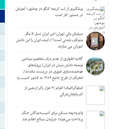
تکرار
پیشگیری از تب کریمه کنگو در بوشهر؛ آموزش
پزشک
در دستور کار است
ایمپل
خرید 
چرا م
سیلیکن ولیِ تهران؛ این ایران نسل Z مگر
هزینه حج عمره ۱۴۰۵؛
متوقف شدنی است؟ / آینده ایران را این دانش
زنجیر
آموزان می سازند
راهنم
عارف:
گلایه اطهاری از عدم درک مفاهیم بنیادین
حداد 
توسعه دانش بنیان در ایران/ پروژه‌های
توضیح
هوشمندسازی شهری در بن‌بست ماندند/
افشای مشخصات شیائ
انحراف از طرح جامع ۱۳۸۶ به کشور آسیب زد
آسیب به ۱۱۶ دکل مخابراتی هرمزگان در حملات آمر
اینفوگرافیک؛ اعزام ۲۱ هزار زائر اربعین از
نقشه 
آذربایجان‌شرقی
اولین
سائوت
وزیر 
وام ودیعه مسکن برای آسیب‌دیدگان جنگ
ادامه
پرداخت می‌شود؛ جزئیات مبالغ اعلام شد
ماشین