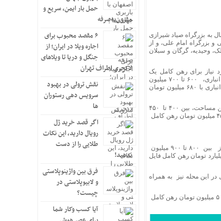
حمل بار ایمن، سریع و
مقرون‌به‌صرفه
۶ مقصد محبوب برای
 شهرداری واقع شده و از شمال به بزرگراه صیاد شیرازی
و بزرگراه امام علی، و از
اجاره ویلا در ایران؛ از
لک، وحیدیه، گرگان و سبلان
جنگل و دریا تا ویلاهای
لاکچری اطراف تهران
د نیاز برای رهن کامل یک
واحدآپارتمان ۵۰ تا ۶۰ متری در این محله، دارای امکاناتی از جمله آسانسور، پارکینگ و انباری، ۶۰۰ تا ۷۰۰ میلیون
نقش ترولی در بهبود
تومان است. برای مثال‌ آپارتمانی ۵۵ متری، ۷ سال ساخت، دارای آسانسور، پارکینگ و انباری با ۶۸۰ میلیون تومان
سرویس دهی رستوران
ها
اگر این امکانات را در نظر نگیریم، حداقل رهن مورد نیاز برای رهن کامل یک واحد با این مساحت، بین ۴۰۰ تا ۴۵۰
میلیون تومان است. برای مثال، واحدی ۶۰ متر، دارای سن بنایی بیش از ۳۰ سال، با ۴۵۰ میلیون تومان رهن کامل
اگر قصد خرید ژل
رویال دارید، این نکات
طلایی را از دست
آپارتمان ۷۰ تا ۸۰ متری نیز، در صورت دارا بودن امکانات مذکور، حداقل رهن مورد نیاز بین ۸۰۰ تا ۹۰۰ میلیون
ندهید!
با یک میلیارد تومان رهن کامل فایل
فرق بین واژینوپلاستی
ت ما از فایل‌های موجود، برای رهن کامل آپارتمان ۹۰ تا ۱۱۰ متری در این محله نیز به همراه
و لابیوپلاستی در
چیست؟
برای مثال واحدی ۹۵ متری، نوساز و دارای آسانسور، پارکینگ و انباری با یک میلیارد و ۵۰۰ میلیون تومان رهن کامل
آیا کسب وکار شما
برای عصر هوش