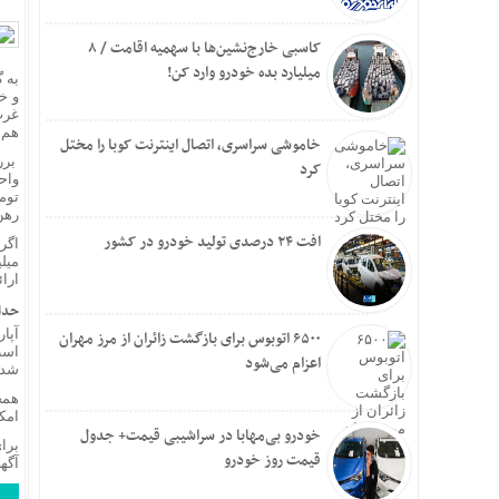
اینفوگرافیک؛ 
وام و
کاسبی خارج‌نشین‌ها با سهمیه اقامت / ۸
دوراه
میلیارد بده خودرو وارد کن!
طنین 
و خ
موج 
غرب
نتانی
هم‌
خاموشی سراسری، اتصال اینترنت کوبا را مختل
عراقچ
برر
کرد
بارش‌های سیل
سردا
رهن
استان
افت ۲۴ درصدی تولید خودرو در کشور
مسکو
ارا
درخو
حداقل ره
بازدی
آغاز 
۶۵۰۰ اتوبوس برای بازگشت زائران از مرز مهران
اعزام می‌شود
سردار رض
شده
نشست
نتایج
امکانا
خودرو بی‌مهابا در سراشیبی قیمت+ جدول
افزایش ۵ درصدی ظرفیت
قیمت روز خودرو
مشاهده اولی
آگه
پیش‌بینی ۱۳۰ هکتار زمین برای زیرسا