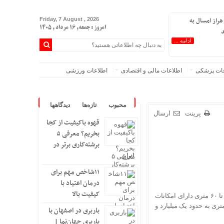
هراز امسال به
Friday, 7 August , 2026
امروز : جمعه, ۱۶ مرداد , ۱۴۰۵
د
ادامه ...
عات پزشکی
اطلاعات مالی و اقتصادی
اطلاعات ورزشی
محبوب
تازه‌ها
دیدگاهها
پرینت
ارسال
قهوه باکیفیت از کجا
بخریم؟ معرفی ۵
برشته‌کاری برتر در
ایران
۱۱شاخص مهم برای
درمان اعتیاد با
کیفیت بالا
بررسی فایل‌های موجود نشان می‌دهد حداقل بودجه لازم برای رهن کامل آپارتمان ۵۰ تا ۶۰ متری دارای امکانات
 محله، بین ۶۰۰ تا ۷۰۰ میلیون تومان است و این رقم برای واحدهای ۹۰ تا ۱۱۰ متری به حدود یک میلیارد و
باربری در اصفهان با
اندند/انحراف از طرح جامع ۱۳۸۶ به کشور آسیب زد
باربری جهان‌نما |