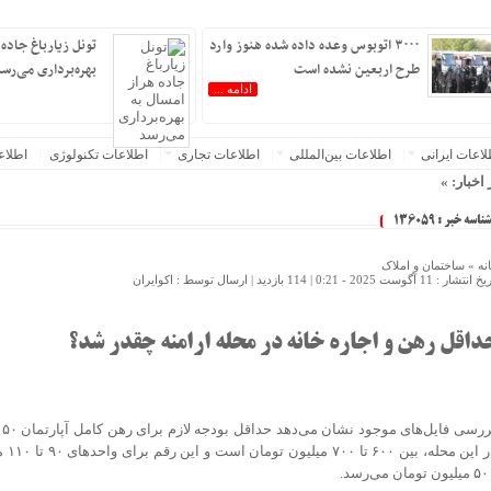
۳۰۰۰ اتوبوس وعده داده شده هنوز وارد
تونل زیارباغ جاده 
طرح اربعین نشده است
بهره‌برداری می‌رس
ادامه ...
عات‌ ‎ایرانی
اطلاعات بین‌المللی
اطلاعات تجاری
اطلاعات تکنولوژی
اطلا
 اخبار: »
 است
شناسه خبر : 136059
زیارباغ جاده هراز امسال به بهره‌برداری می‌رسد
فوری دنا پلاس آغاز می‌شود؛ زمان ثبت‌نام و شرایط خرید اعلام شد
نه »
ساختمان و املاک
 انتشار : 11 آگوست 2025 - 0:21 |
114 بازدید
| ارسال توسط :
اکوایران
رج‌نشین‌ها با سهمیه اقامت / ۸ میلیارد بده خودرو وارد کن!
شی سراسری، اتصال اینترنت کوبا را مختل کرد
ور
داقل رهن و اجاره خانه در محله ارامنه چقدر شد؟
‌شود
و بی‌مهابا در سراشیبی قیمت+ جدول قیمت روز خودرو
یری از تب کریمه کنگو در بوشهر؛ آموزش در دستور کار است
هران؛ این ایران نسل Z مگر متوقف شدنی است؟ / آینده ایران را این دانش آموزان می سازند
در این
 اطهاری از عدم درک مفاهیم بنیادین توسعه دانش بنیان در ایران/ پروژه‌های هوشمندسازی شهری در بن‌بست م
لیون تومان می‌رسد.