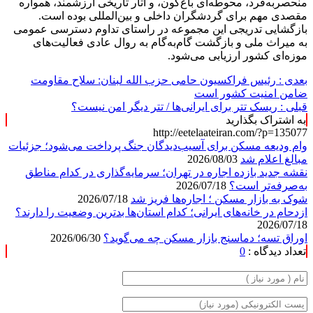
منحصربه‌فرد، محوطه‌ای باغ‌گون، و آثار تاریخی ارزشمند، همواره
مقصدی مهم برای گردشگران داخلی و بین‌المللی بوده است.
بازگشایی تدریجی این مجموعه در راستای تداوم دسترسی عمومی
به میراث ملی و بازگشت گام‌به‌گام به روال عادی فعالیت‌های
موزه‌ای کشور ارزیابی می‌شود.
بعدی :
رئیس فراکسیون حامی حزب الله لبنان: سلاح مقاومت
ضامن امنیت کشور است
قبلی :
ریسک تتر برای ایرانی‌ها / تتر دیگر امن نیست؟
به اشتراک بگذارید
http://eetelaateiran.com/?p=135077
وام ودیعه مسکن برای آسیب‌دیدگان جنگ پرداخت می‌شود؛ جزئیات
مبالغ اعلام شد
2026/08/03
نقشه جدید بازده اجاره در تهران؛ سرمایه‌گذاری در کدام مناطق
به‌صرفه‌تر است؟
2026/07/18
شوک به بازار مسکن ؛ اجاره‌ها فریز شد
2026/07/18
ازدحام در خانه‌های ایرانی؛ کدام استان‌ها بدترین وضعیت را دارند؟
2026/07/18
اوراق تسه؛ دماسنج بازار مسکن چه می‌گوید؟
2026/06/30
تعداد دیدگاه :
0