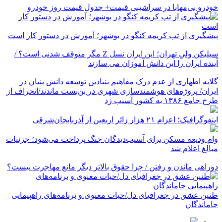
خودرو بی‌مهابا در سراشیبی قیمت+ جدول قیمت روز خودرو
پیشگیری از تب کریمه کنگو در بوشهر؛ آموزش در دستور کار است
سیلیکن ولیِ تهران؛ این ایران نسل Z مگر متوقف شدنی است؟ /
آینده ایران را این دانش آموزان می سازند
گلایه اطهاری از عدم درک مفاهیم بنیادین توسعه دانش بنیان در
ایران/ پروژه‌های هوشمندسازی شهری در بن‌بست ماندند/انحراف از
طرح جامع ۱۳۸۶ به کشور آسیب زد
اینفوگرافیک؛ اعزام ۲۱ هزار زائر اربعین از آذربایجان‌شرقی
وام ودیعه مسکن برای آسیب‌دیدگان جنگ پرداخت می‌شود؛ جزئیات
مبالغ اعلام شد
دوراهی ماندن و رفتن / چرا حقوق بالاتر دیگر مانع مهاجرت نیست؟
طنین عشق در جغرافیای دل/حیات معنوی و برنامه‌های راهپیمایی
جاماندگان