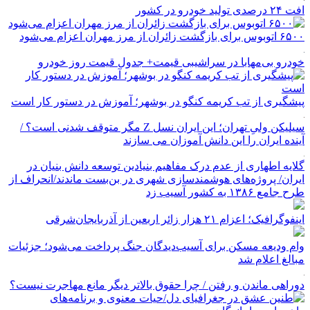
افت ۲۴ درصدی تولید خودرو در کشور
۶۵۰۰ اتوبوس برای بازگشت زائران از مرز مهران اعزام می‌شود
خودرو بی‌مهابا در سراشیبی قیمت+ جدول قیمت روز خودرو
پیشگیری از تب کریمه کنگو در بوشهر؛ آموزش در دستور کار است
سیلیکن ولیِ تهران؛ این ایران نسل Z مگر متوقف شدنی است؟ /
آینده ایران را این دانش آموزان می سازند
گلایه اطهاری از عدم درک مفاهیم بنیادین توسعه دانش بنیان در
ایران/ پروژه‌های هوشمندسازی شهری در بن‌بست ماندند/انحراف از
طرح جامع ۱۳۸۶ به کشور آسیب زد
اینفوگرافیک؛ اعزام ۲۱ هزار زائر اربعین از آذربایجان‌شرقی
وام ودیعه مسکن برای آسیب‌دیدگان جنگ پرداخت می‌شود؛ جزئیات
مبالغ اعلام شد
دوراهی ماندن و رفتن / چرا حقوق بالاتر دیگر مانع مهاجرت نیست؟