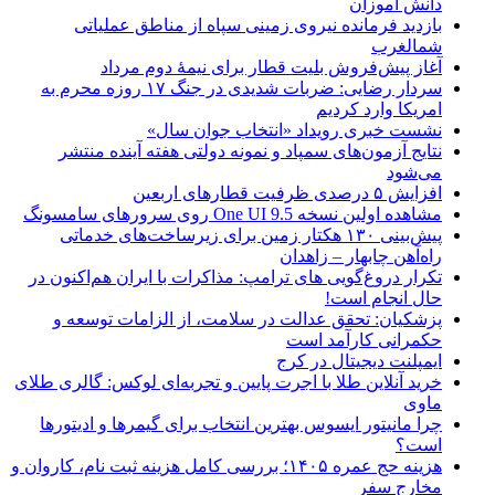
دانش آموزان
بازدید فرمانده نیروی زمینی سپاه از مناطق عملیاتی
شمالغرب
آغاز پیش‌فروش بلیت قطار برای نیمۀ دوم مرداد
سردار رضایی: ضربات شدیدی در جنگ ۱۷ روزه محرم به
امریکا وارد کردیم
نشست خبری رویداد «انتخاب جوان سال»
نتایج آزمون‌های سمپاد و نمونه دولتی هفته آینده منتشر
می‌شود
افزایش ۵ درصدی ظرفیت قطارهای اربعین
مشاهده اولین نسخه One UI 9.5 روی سرورهای سامسونگ
پیش‌بینی ۱۳۰ هکتار زمین برای زیرساخت‌های خدماتی
راه‌آهن چابهار – زاهدان
تکرار دروغ‌گویی های ترامپ: مذاکرات با ایران هم‌اکنون در
حال انجام است!
پزشکیان: تحقق عدالت در سلامت، از الزامات توسعه و
حکمرانی کارآمد است
ایمپلنت دیجیتال در کرج
خرید آنلاین طلا با اجرت پایین و تجربه‌ای لوکس: گالری طلای
ماوی
چرا مانیتور ایسوس بهترین انتخاب برای گیمرها و ادیتورها
است؟
هزینه حج عمره ۱۴۰۵؛ بررسی کامل هزینه ثبت نام، کاروان و
مخارج سفر