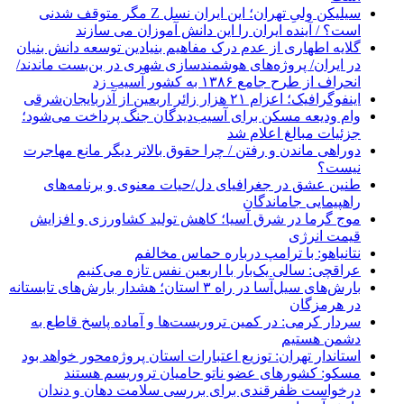
سیلیکن ولیِ تهران؛ این ایران نسل Z مگر متوقف شدنی
است؟ / آینده ایران را این دانش آموزان می سازند
گلایه اطهاری از عدم درک مفاهیم بنیادین توسعه دانش بنیان
در ایران/ پروژه‌های هوشمندسازی شهری در بن‌بست ماندند/
انحراف از طرح جامع ۱۳۸۶ به کشور آسیب زد
اینفوگرافیک؛ اعزام ۲۱ هزار زائر اربعین از آذربایجان‌شرقی
وام ودیعه مسکن برای آسیب‌دیدگان جنگ پرداخت می‌شود؛
جزئیات مبالغ اعلام شد
دوراهی ماندن و رفتن / چرا حقوق بالاتر دیگر مانع مهاجرت
نیست؟
طنین عشق در جغرافیای دل/حیات معنوی و برنامه‌های
راهپیمایی جاماندگان
موج گرما در شرق آسیا؛ کاهش تولید کشاورزی و افزایش
قیمت انرژی
نتانیاهو: با ترامپ درباره حماس مخالفم
عراقچی: سالی یک‌بار با اربعین نفس تازه می‌کنیم
بارش‌های سیل‌آسا در راه ۳ استان؛ هشدار بارش‌های تابستانه
در هرمزگان
سردار کرمی: در کمین تروریست‌ها و آماده پاسخ قاطع به
دشمن هستیم
استاندار تهران: توزیع اعتبارات استان پروژه‌محور خواهد بود
مسکو: کشورهای عضو ناتو حامیان تروریسم هستند
درخواست ظفرقندی برای بررسی سلامت دهان و دندان