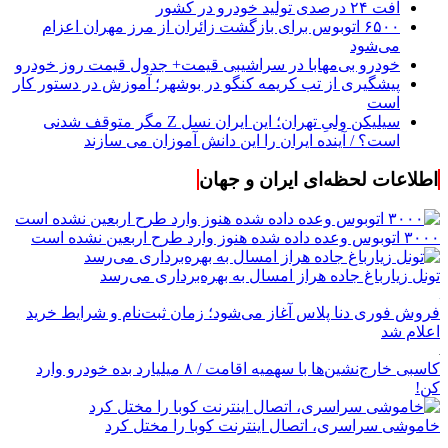
افت ۲۴ درصدی تولید خودرو در کشور
۶۵۰۰ اتوبوس برای بازگشت زائران از مرز مهران اعزام
می‌شود
خودرو بی‌مهابا در سراشیبی قیمت+ جدول قیمت روز خودرو
پیشگیری از تب کریمه کنگو در بوشهر؛ آموزش در دستور کار
است
سیلیکن ولیِ تهران؛ این ایران نسل Z مگر متوقف شدنی
است؟ / آینده ایران را این دانش آموزان می سازند
اطلاعات لحظه‌ای ایران و جهان
۳۰۰۰ اتوبوس وعده داده شده هنوز وارد طرح اربعین نشده است
تونل زیارباغ جاده هراز امسال به بهره‌برداری می‌رسد
فروش فوری دنا پلاس آغاز می‌شود؛ زمان ثبت‌نام و شرایط خرید
اعلام شد
کاسبی خارج‌نشین‌ها با سهمیه اقامت / ۸ میلیارد بده خودرو وارد
کن!
خاموشی سراسری، اتصال اینترنت کوبا را مختل کرد