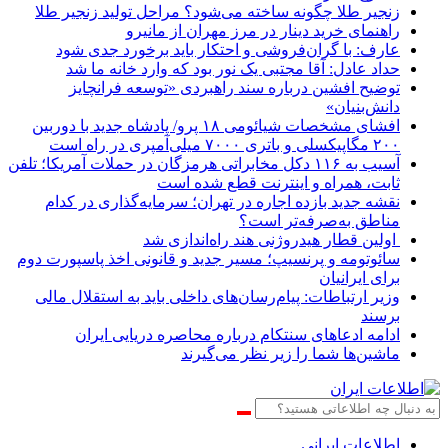
زنجیر طلا چگونه ساخته می‌شود؟ مراحل تولید زنجیر طلا
راهنمای خرید دینار در مرز مهران از مانیرو
عارف: با گران‌فروشی و احتکار باید برخورد جدی شود
حداد عادل: آقا مجتبی یک نور بود که وارد خانه ما شد
توضیح افشین درباره سند راهبردی «توسعه فرانچایز
دانش‌بنیان»
افشای مشخصات شیائومی ۱۸ پرو/ پادشاه جدید با دوربین
۲۰۰ مگاپیکسلی و باتری ۷۰۰۰ میلی‌آمپری در راه است
آسیب به ۱۱۶ دکل مخابراتی هرمزگان در حملات آمریکا؛ تلفن
ثابت، همراه و اینترنت ‌قطع شده است
نقشه جدید بازده اجاره در تهران؛ سرمایه‌گذاری در کدام
مناطق به‌صرفه‌تر است؟
اولین قطار هیدروژنی هند راه‌اندازی شد
سائوتومه و پرنسیپ؛ مسیر جدید و قانونی اخذ پاسپورت دوم
برای ایرانیان
وزیر ارتباطات: پیام‌رسان‌های داخلی باید به استقلال مالی
برسند
ادامه ادعاهای سنتکام درباره محاصره دریایی ایران
ماشین‌ها شما را زیر نظر می‌گیرند
اطلاعات‌ ‎ایرانی