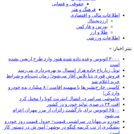
حقوقی و قضایی
فرهنگ و هنر
اطلاعات مالی و اقتصادی
ارزدیجیتال
بورس و فارکس
طلا و ارز
اطلاعات ورزشی
تیتر اخبار: »
۳۰۰۰ اتوبوس وعده داده شده هنوز وارد طرح اربعین نشده
است
تونل زیارباغ جاده هراز امسال به بهره‌برداری می‌رسد
فروش فوری دنا پلاس آغاز می‌شود؛ زمان ثبت‌نام و شرایط
خرید اعلام شد
کاسبی خارج‌نشین‌ها با سهمیه اقامت / ۸ میلیارد بده خودرو
وارد کن!
خاموشی سراسری، اتصال اینترنت کوبا را مختل کرد
افت ۲۴ درصدی تولید خودرو در کشور
۶۵۰۰ اتوبوس برای بازگشت زائران از مرز مهران اعزام
می‌شود
خودرو بی‌مهابا در سراشیبی قیمت+ جدول قیمت روز خودرو
پیشگیری از تب کریمه کنگو در بوشهر؛ آموزش در دستور کار
است