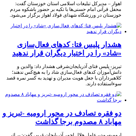
اهواز – مدیرکل تبلیغات اسلامی استان خوزستان گفت:
محفل قرآنی امام حسنی‌ها با تکیه بر حضور باشکوه مردم
خوزستان در ورزشگاه شهدای فولاد اهواز برگزار می‌شود.
هشدار پلیس فتا: کدهای فعال‌سازی
«شاد» را در اختیار دیگران قرار ندهید
تبریز- پلیس فتای آذربایجان‌شرقی هشدار داد: والدین و
دانش‌آموزان کدهای فعال‌سازی شاد را به هیچ‌کس ندهند؛
کلاهبرداران با جعل هویت مدیران و تهدید به کسر نمره قصد
سوءاستفاده دارند.
دو فقره تصادف در محور ارومیه -تبریز و
مهاباد ۸ مصدوم برجا گذاشت
ارومیه- مدیرعامل هلال احمر آذربایجان غربی گفت: بر اثر