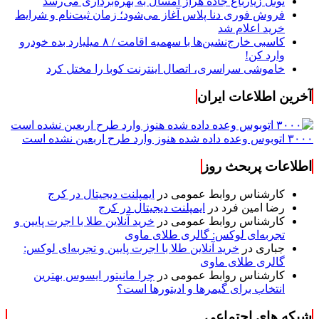
تونل زیارباغ جاده هراز امسال به بهره‌برداری می‌رسد
فروش فوری دنا پلاس آغاز می‌شود؛ زمان ثبت‌نام و شرایط
خرید اعلام شد
کاسبی خارج‌نشین‌ها با سهمیه اقامت / ۸ میلیارد بده خودرو
وارد کن!
خاموشی سراسری، اتصال اینترنت کوبا را مختل کرد
آخرین اطلاعات ایران
۳۰۰۰ اتوبوس وعده داده شده هنوز وارد طرح اربعین نشده است
اطلاعات پربحث روز
کارشناس روابط عمومی
در
ایمپلنت دیجیتال در کرج
رضا امین فرد
در
ایمپلنت دیجیتال در کرج
کارشناس روابط عمومی
در
خرید آنلاین طلا با اجرت پایین و
تجربه‌ای لوکس: گالری طلای ماوی
جباری
در
خرید آنلاین طلا با اجرت پایین و تجربه‌ای لوکس:
گالری طلای ماوی
کارشناس روابط عمومی
در
چرا مانیتور ایسوس بهترین
انتخاب برای گیمرها و ادیتورها است؟
شبکه های اجتماعی