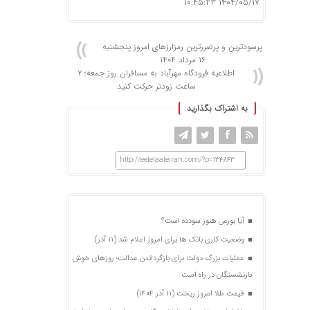
۱۴۰۴/۰۵/۱۷ ۱۰:۴۵:۲۳
پرسودترین و پرضررترین رمزارزهای امروز پنجشنبه
۱۶ مرداد ۱۴۰۴
اطلاعیه فرودگاه مهرآباد به مسافران روز جمعه؛ ۲
ساعت زودتر حرکت کنید
به اشتراک بگذارید
http://eetelaateiran.com/?p=134843
آیا بورس هنوز سودده است؟
وضعیت کاری بانک ها برای امروز اعلام شد (۱۱ آذر)
عملیات بزرگ دولت برای بازگرداندن عدالت؛ روزهای خوش
بازنشستگان در راه است
قیمت طلا امروز ریخت (۱۱ آذر ۱۴۰۴)