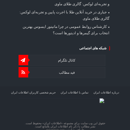
و تجربه‌ای لوکس: گالری طلای ماوی
جباری
در
خرید آنلاین طلا با اجرت پایین و تجربه‌ای لوکس:
گالری طلای ماوی
کارشناس روابط عمومی
در
چرا مانیتور ایسوس بهترین
انتخاب برای گیمرها و ادیتورها است؟
شبکه های اجتماعی
کانال تلگرام
فید مطالب
درباره اطلاعات ایران
تماس با اطلاعات ایران
حریم شخصی کاربران اطلاعات ایران
شرایط بازنشر محتوا در اطلاعات ایران
تبلیغات در اطلاعات ایران
تحلیل اطلاعات سرمایه
حقوق این وب سایت برای مجموعه «اطلاعات‌ ایران» محفوظ است.
نشر مطالب با ذکر نام اطلاعات‌ ایران بلامانع است.
طراحی سایت :
etelaateiran.com